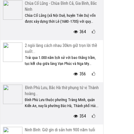
Chùa Cổ Lũng - Chùa Đình Cả, Gia Bình, Bắc
Ninh
Chùa Cổ Lũng (xã Nội Duệ, huyện Tiên Du) vốn
được xây dựng thời Lê (1680 -1705) với quy...
364
2 ngôi làng cách nhau 30km giữ trọn lời thề
suốt...
Trải qua 1.000 năm lịch sử với bao thăng trầm,
tục kết chạ giữa làng Vạn Phúc và Nga My...
356
Đình Phù Lưu, Bắc Hà thờ phụng tứ vị Thành
hoàng...
Đình Phù Lưu thuộc phường Tràng Minh, quận
Kiến An, nay là phường Bắc Hà, Thành phố Hải...
354
Ninh Bình: Giữ gìn di sản hơn 900 năm tuổi