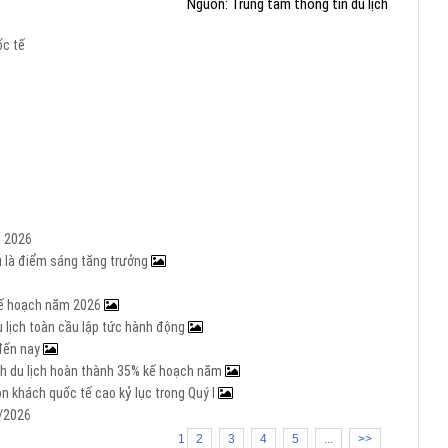
Nguồn: Trung tâm thông tin du lịch
c tế
m 2026
Âu là điểm sáng tăng trưởng
 kế hoạch năm 2026
u lịch toàn cầu lập tức hành động
 đến nay
ành du lịch hoàn thành 35% kế hoạch năm
ón khách quốc tế cao kỷ lục trong Quý I
I/2026
1
2
3
4
5
...
>>