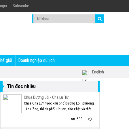
ogin
Subscribe
thế giới
Doanh nghiệp du lịch
English
Tin đọc nhiều
Chùa Dương Lôi - Cha Lư Tự
Chùa Cha Lư thuộc khu phố Dương Lôi, phường
Tân Hồng, thành phố Từ Sơn, thờ Phật và thờ...
539