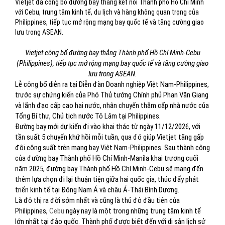
Vietjet đã công bố đường bay thẳng kết nối Thành phố Hồ Chí Minh
với Cebu, trung tâm kinh tế, du lịch và hàng không quan trọng của
Philippines, tiếp tục mở rộng mạng bay quốc tế và tăng cường giao
lưu trong ASEAN.
Vietjet công bố đường bay thẳng Thành phố Hồ Chí Minh-Cebu
(Philippines), tiếp tục mở rộng mạng bay quốc tế và tăng cường giao
lưu trong ASEAN.
Lễ công bố diễn ra tại Diễn đàn Doanh nghiệp Việt Nam-Philippines,
trước sự chứng kiến của Phó Thủ tướng Chính phủ Phan Văn Giang
và lãnh đạo cấp cao hai nước, nhân chuyến thăm cấp nhà nước của
Tổng Bí thư, Chủ tịch nước Tô Lâm tại Philippines.
Đường bay mới dự kiến đi vào khai thác từ ngày 11/12/2026, với
tần suất 5 chuyến khứ hồi mỗi tuần, qua đó giúp Vietjet tăng gấp
đôi công suất trên mạng bay Việt Nam-Philippines. Sau thành công
của đường bay Thành phố Hồ Chí Minh-Manila khai trương cuối
năm 2025, đường bay Thành phố Hồ Chí Minh-Cebu sẽ mang đến
thêm lựa chọn đi lại thuận tiện giữa hai quốc gia, thúc đẩy phát
triển kinh tế tại Đông Nam Á và châu Á-Thái Bình Dương.
Là đô thị ra đời sớm nhất và cũng là thủ đô đầu tiên của
Philippines,
Cebu
ngày nay là một trong những trung tâm kinh tế
lớn nhất tại đảo quốc. Thành phố được biết đến với di sản lịch sử