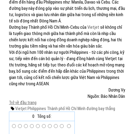
điểm đến hàng đầu Philippines như: Manila, Davao và Cebu. Các
đường bay này đóng góp vào sự phát triển du lịch, thương mại, đầu
tư, logistics và giao lưu nhân dân giữa hai trong số những nền kinh
tế sôi động nhất Đông Nam Á.
Đường bay Thành phố Hồ Chí Minh-Cebu của
Vietjet
sẽ không chỉ
là tuyến giao thông mới giữa hai thành phố mà còn là nhịp cầu
chiến lược kết nối hai cộng đồng doanh nghiệp năng động, hai thị
trường giàu tiềm năng và hai nền văn hóa giàu bản sắc.
Với đội ngũ hơn 100 nhân sự người Philippines - từ các phi công, kỹ
sư, tiếp viên đến cán bộ quản lý - đang đồng hành cùng Vietjet tại
thị trường, hãng sẽ tiếp tục theo đuổi các kế hoạch mở rộng mạng
bay, bổ sung các điểm đến hấp dẫn khác của Philippines trong thời
gian tới, củng cố kết nối chiến lược giữa Việt Nam và Philippines
cũng như trong ASEAN.
Dương Vy
Nguồn: Báo Nhân Dân
Trở về đầu trang
Vietjet
Philippines
Thành phố Hồ Chí Minh
đường bay thẳng
0
Tổng số: