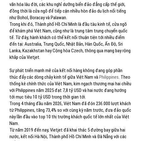
văn hóa lâu đời, các khu nghỉ dưỡng biển đảo đẳng cấp thế giới,
đồng thời là cửa ngõ để tiếp cận nhiều hòn đảo du lịch nổi tiếng
như Bohol, Boracay và Palawan.
Trong khi đó, Thành phố Hồ Chí Minh là đầu tàu kinh tế, cửa ngõ
để khám phá Việt Nam, cũng như là trung tâm trung chuyển quốc
tế. Từ đây, hành khách có thể kết nối thuận tiện tới nhiều điểm
đến tại: Australia, Trung Quốc, Nhật Bản, Hàn Quốc, Ấn Độ, Sri
Lanka, Kazakhstan hay Cộng hòa Czech, thông qua mạng bay rộng
khắp của Vietjet.
Sự phát triển mạnh mẽ của kết nối hàng không đang góp phần
thúc đẩy các dòng chảy kinh tế giữa Việt Nam và
Philippines
. Theo
thống kê chính thức của Việt Nam, kim ngạch thương mại hai chiều
với Philippines năm 2025 đạt 7,8 tỷ USD và hai nước đang hướng
tới mục tiêu 10 tỷ USD trong thời gian tới.
Trong 4 tháng đầu năm 2026, Việt Nam đã đón 236.000 lượt khách
từ Philippines, tăng 73,4% so với cùng kỳ năm trước, đưa đảo quốc
này lần đầu vào top 10 thị trường khách quốc tế lớn nhất của Việt
Nam.
Từ năm 2019 đến nay, Vietjet đã khai thác 5 đường bay giữa hai
nước, kết nối Hà Nội, Thành phố Hồ Chí Minh và Đà Nẵng với các