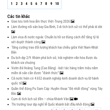
1
2
3
4
5
6
7
8
9
10
Các tin khác
Giao lưu tinh hoa ẩm thực Việt-Trung 2026
Làm đường nối sân bay Gia Bình, 3 di tích lịch sử có thể phải di dời
Làm visa đi nước ngoài: Chuẩn bị hồ sơ đúng cách để tăng tỷ lệ
xét duyệt thành công
Tăng cường trao đổi lượng khách hai chiều giữa Việt Nam-Nhật
Bản
Du lịch dịp 2/9: Khám phá lịch sử, trải nghiệm văn hóa được du
khách ưa chuộng
Vườn đá Hoàng Tung (Cao Bằng) - kiệt tác hàng trăm triệu năm
miền di sản cần được “đánh thức”
Cả nước hiện có 4.652 doanh nghiệp kinh doanh dịch vụ lữ hành
quốc tế
Quần thể động Pu Sam Cáp: Huyền thoại "Đệ nhất động" vùng Tây
Bắc
Cụm di tích lịch sử đền – chùa Khánh Vân
Thị trường tour dịp nghỉ lễ Quốc khánh bắt đầu khởi động