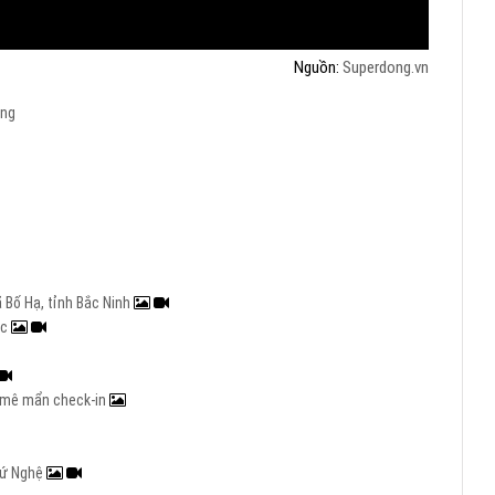
Nguồn:
Superdong.vn
ăng
 Bố Hạ, tỉnh Bắc Ninh
ạc
rẻ mê mẩn check-in
 xứ Nghệ