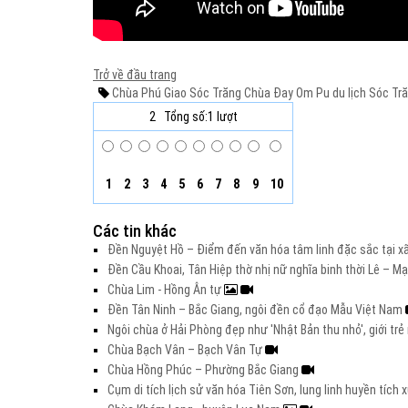
Trở về đầu trang
Chùa Phú Giao Sóc Trăng
Chùa Đay Om Pu
du lịch Sóc Tr
2
Tổng số:1 lượt
1
2
3
4
5
6
7
8
9
10
Các tin khác
Đền Nguyệt Hồ – Điểm đến văn hóa tâm linh đặc sắc tại xã
Đền Cầu Khoai, Tân Hiệp thờ nhị nữ nghĩa binh thời Lê – M
Chùa Lim - Hồng Ân tự
Đền Tân Ninh – Bắc Giang, ngôi đền cổ đạo Mẫu Việt Nam
Ngôi chùa ở Hải Phòng đẹp như 'Nhật Bản thu nhỏ', giới t
Chùa Bạch Vân – Bạch Vân Tự
Chùa Hồng Phúc – Phường Bắc Giang
Cụm di tích lịch sử văn hóa Tiên Sơn, lung linh huyền tích