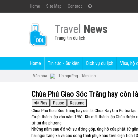
Home
Site Map
Contact
Travel
News
Trang tin du lịch
Home
Tin tức - Sự kiện
Dịch vụ du lịch
Visa, hộ 
Văn hóa
Tín ngưỡng - Tâm linh
Chùa Phú Giao Sóc Trăng hay còn l
Chùa Phú Giao Sóc Trăng hay còn là Chùa Đay Om Pu tọa lạc t
được thành lập vào năm 1951. Khi mới thành lập Chùa được x
tử tại địa phương.
Những năm sau đó với sự đóng góp, ủng hộ của phật tử gần
hai ngôi tăng xá và các công trình phụ khác trên diện tích 