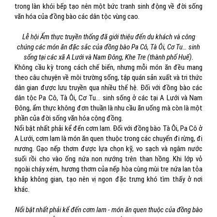
trong làn khói bếp tạo nên một bức tranh sinh động về đời sống
văn hóa của đồng bào các dân tộc vùng cao.
Lễ hội Ẩm thực truyền thống đã giới thiệu đến du khách và công
chúng các món ăn đặc sắc của đồng bào Pa Cô, Tà Ôi, Cơ Tu… sinh
sống tại các xã A Lưới và Nam Đông, Khe Tre (thành phố Huế).
Không cầu kỳ trong cách chế biến, nhưng mỗi món ăn đều mang
theo câu chuyện về môi trường sống, tập quán sản xuất và tri thức
dân gian được lưu truyền qua nhiều thế hệ. Đối với đồng bào các
dân tộc Pa Cô, Tà Ôi, Cơ Tu… sinh sống ở các tại A Lưới và Nam
Đông, ẩm thực không đơn thuần là nhu cầu ăn uống mà còn là một
phần của đời sống văn hóa cộng đồng.
Nổi bật nhất phải kể đến cơm lam. Đối với đồng bào Tà Ôi, Pa Cô ở
A Lưới, cơm lam là món ăn quen thuộc trong các chuyến đi rừng, đi
nương. Gạo nếp thơm được lựa chọn kỹ, vo sạch và ngâm nước
suối rồi cho vào ống nứa non nướng trên than hồng. Khi lớp vỏ
ngoài cháy xém, hương thơm của nếp hòa cùng mùi tre nứa lan tỏa
khắp không gian, tạo nên vị ngon đặc trưng khó tìm thấy ở nơi
khác.
Nổi bật nhất phải kể đến cơm lam - món ăn quen thuộc của đồng bào