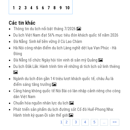
1
2
3
4
5
6
7
8
9
10
Các tin khác
Thông tin du lịch nổi bật tháng 7/2026
Du lịch Việt Nam đạt 56% mục tiêu đón khách quốc tế năm 2026
Đà Nẵng: Sinh kế bền vững ở Cù Lao Chàm
Hà Nội công nhận điểm du lịch Làng nghề dệt lụa Vạn Phúc - Hà
Đông
Đà Nẵng tổ chức Ngày hội tôn vinh di sản mỳ Quảng
Du lịch Đắk Lắk: Hành trình tìm về những di tích lịch sử linh thiêng
Ngành du lịch đón gần 14 triệu lượt khách quốc tế, châu Âu là
điểm sáng tăng trưởng
Cảng hàng không quốc tế Nội Bài có làn nhập cảnh riêng cho công
dân Việt Nam
Chuẩn hóa nguồn nhân lực du lịch
Phát triển sản phẩm du lịch đường sắt Cố đô Huế-Phong Nha:
Hành trình kỳ quan-Di sản thế giới
1
2
3
4
5
...
>>