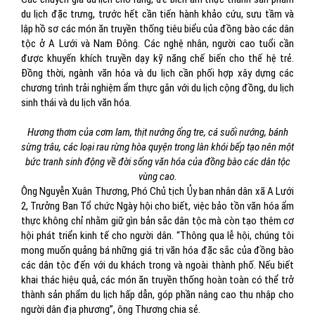
du lịch đặc trưng, trước hết cần tiến hành khảo cứu, sưu tầm và
lập hồ sơ các món ăn truyền thống tiêu biểu của đồng bào các dân
tộc ở A Lưới và Nam Đông. Các nghệ nhân, người cao tuổi cần
được khuyến khích truyền dạy kỹ năng chế biến cho thế hệ trẻ.
Đồng thời, ngành văn hóa và du lịch cần phối hợp xây dựng các
chương trình trải nghiệm ẩm thực gắn với du lịch cộng đồng, du lịch
sinh thái và du lịch văn hóa.
Hương thơm của cơm lam, thịt nướng ống tre, cá suối nướng, bánh
sừng trâu, các loại rau rừng hòa quyện trong làn khói bếp tạo nên một
bức tranh sinh động về đời sống văn hóa của đồng bào các dân tộc
vùng cao.
Ông Nguyễn Xuân Thương, Phó Chủ tịch Ủy ban nhân dân xã A Lưới
2, Trưởng Ban Tổ chức Ngày hội cho biết, việc bảo tồn văn hóa ẩm
thực không chỉ nhằm giữ gìn bản sắc dân tộc mà còn tạo thêm cơ
hội phát triển kinh tế cho người dân. “Thông qua lễ hội, chúng tôi
mong muốn quảng bá những giá trị văn hóa đặc sắc của đồng bào
các dân tộc đến với du khách trong và ngoài thành phố. Nếu biết
khai thác hiệu quả, các món ăn truyền thống hoàn toàn có thể trở
thành sản phẩm du lịch hấp dẫn, góp phần nâng cao thu nhập cho
người dân địa phương”, ông Thương chia sẻ.