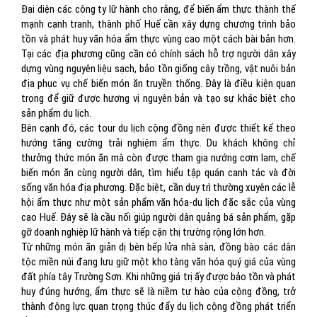
Đại diện các công ty lữ hành cho rằng, để biến ẩm thực thành thế
mạnh cạnh tranh, thành phố Huế cần xây dựng chương trình bảo
tồn và phát huy văn hóa ẩm thực vùng cao một cách bài bản hơn.
Tại các địa phương cũng cần có chính sách hỗ trợ người dân xây
dựng vùng nguyên liệu sạch, bảo tồn giống cây trồng, vật nuôi bản
địa phục vụ chế biến món ăn truyền thống. Đây là điều kiện quan
trọng để giữ được hương vị nguyên bản và tạo sự khác biệt cho
sản phẩm du lịch.
Bên cạnh đó, các tour du lịch cộng đồng nên được thiết kế theo
hướng tăng cường trải nghiệm ẩm thực. Du khách không chỉ
thưởng thức món ăn mà còn được tham gia nướng cơm lam, chế
biến món ăn cùng người dân, tìm hiểu tập quán canh tác và đời
sống văn hóa địa phương. Đặc biệt, cần duy trì thường xuyên các lễ
hội ẩm thực như một sản phẩm văn hóa-du lịch đặc sắc của vùng
cao Huế. Đây sẽ là cầu nối giúp người dân quảng bá sản phẩm, gặp
gỡ doanh nghiệp lữ hành và tiếp cận thị trường rộng lớn hơn.
Từ những món ăn giản dị bên bếp lửa nhà sàn, đồng bào các dân
tộc miền núi đang lưu giữ một kho tàng văn hóa quý giá của vùng
đất phía tây Trường Sơn. Khi những giá trị ấy được bảo tồn và phát
huy đúng hướng, ẩm thực sẽ là niềm tự hào của cộng đồng, trở
thành động lực quan trọng thúc đẩy du lịch cộng đồng phát triển