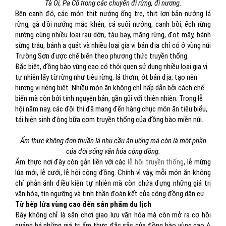
Tà Ôi, Pa Cô trong các chuyến đi rừng, đi nương.
Bên cạnh đó, các món thịt nướng ống tre, thịt lợn bản nướng lá
rừng, gà đồi nướng mắc khén, cá suối nướng, canh bồi, ếch rừng
nướng cùng nhiều loại rau dớn, tàu bay, măng rừng, đọt mây, bánh
sừng trâu, bánh a quát và nhiều loại gia vị bản địa chỉ có ở vùng núi
Trường Sơn được chế biến theo phương thức truyền thống.
Đặc biệt, đồng bào vùng cao có thói quen sử dụng nhiều loại gia vị
tự nhiên lấy từ rừng như tiêu rừng, lá thơm, ớt bản địa, tạo nên
hương vị riêng biệt. Nhiều món ăn không chỉ hấp dẫn bởi cách chế
biến mà còn bởi tính nguyên bản, gần gũi với thiên nhiên. Trong lễ
hội năm nay, các đội thi đã mang đến hàng chục món ăn tiêu biểu,
tái hiện sinh động bữa cơm truyền thống của đồng bào miền núi.
Ẩm thực không đơn thuần là nhu cầu ăn uống mà còn là một phần
của đời sống văn hóa cộng đồng.
Ẩm thực nơi đây còn gắn liền với các
lễ hội truyền thống
, lễ mừng
lúa mới, lễ cưới, lễ hội cộng đồng. Chính vì vậy, mỗi món ăn không
chỉ phản ánh điều kiện tự nhiên mà còn chứa đựng những giá trị
văn hóa, tín ngưỡng và tinh thần đoàn kết của cộng đồng dân cư.
Từ bếp lửa vùng cao đến sản phẩm du lịch
Đây không chỉ là sân chơi giao lưu văn hóa mà còn mở ra cơ hội
quảng bá những giá trị ẩm thực đặc sắc của đồng bào vùng cao A