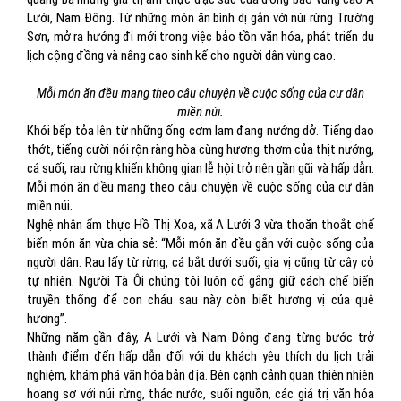
Lưới, Nam Đông. Từ những món ăn bình dị gắn với núi rừng Trường
Sơn, mở ra hướng đi mới trong việc bảo tồn văn hóa, phát triển du
lịch cộng đồng và nâng cao sinh kế cho người dân vùng cao.
Mỗi món ăn đều mang theo câu chuyện về cuộc sống của cư dân
miền núi.
Khói bếp tỏa lên từ những ống cơm lam đang nướng dở. Tiếng dao
thớt, tiếng cười nói rộn ràng hòa cùng hương thơm của thịt nướng,
cá suối, rau rừng khiến không gian lễ hội trở nên gần gũi và hấp dẫn.
Mỗi món ăn đều mang theo câu chuyện về cuộc sống của cư dân
miền núi.
Nghệ nhân ẩm thực Hồ Thị Xoa, xã A Lưới 3 vừa thoăn thoắt chế
biến món ăn vừa chia sẻ: “Mỗi món ăn đều gắn với cuộc sống của
người dân. Rau lấy từ rừng, cá bắt dưới suối, gia vị cũng từ cây cỏ
tự nhiên. Người Tà Ôi chúng tôi luôn cố gắng giữ cách chế biến
truyền thống để con cháu sau này còn biết hương vị của quê
hương”.
Những năm gần đây, A Lưới và Nam Đông đang từng bước trở
thành điểm đến hấp dẫn đối với du khách yêu thích du lịch trải
nghiệm, khám phá văn hóa bản địa. Bên cạnh cảnh quan thiên nhiên
hoang sơ với núi rừng, thác nước, suối nguồn, các giá trị văn hóa