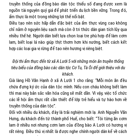
truyền thống của đồng bào dân tộc thiểu số đang được xem là
nguồn tài nguyên quý giá để phát triển du lịch bền vững. Trong đó,
ẩm thực là một trong những lợi thế nổi bật.
Điều tạo nên sức hấp dẫn đặc biệt của ẩm thực vùng cao không
chỉ nằm ở nguyên liệu sạch mà còn ở tri thức dân gian tích lũy qua
nhiều thế hệ. Người dân biết lựa chọn loại tre phù hợp để làm cơm
lam, biết loại lá nào giúp thịt thơm hơn khi nướng, biết cách kết
hợp các loại gia vị rừng để tạo nên hương vị riêng biệt.
Đội thi ẩm thực đến từ xã A Lưới 5 với những món ăn truyền thống
tiêu biểu của đồng bào các dân tộc Cơ Tu, Tà Ôi để giới thiệu với du
khách.
Già làng Hồ Văn Hạnh ở xã A Lưới 1 cho rằng: “Mỗi món ăn đều
chứa đựng ký ức của dân tộc mình. Nếu con cháu không biết làm
thì mai này bản sắc văn hóa cũng sẽ mất dần. Vì vậy, việc tổ chức
các lễ hội ẩm thực rất cần thiết để lớp trẻ hiểu và tự hào hơn về
truyền thống của dân tộc”.
Đối với nhiều du khách, đây là trải nghiệm mới lạ. Anh Nguyễn Văn
Hưng, du khách đến từ thành phố Huế, cho biết: “Tôi từng ăn cơm
lam ở nhiều nơi nhưng cơm lam của đồng bào A Lưới có hương vị
rất riêng. Điều thú vị nhất là được nghe chính người dân kể về cách