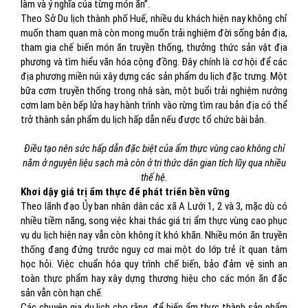
làm và ý nghĩa của từng món ăn”.
Theo Sở Du lịch thành phố Huế, nhiều du khách hiện nay không chỉ
muốn tham quan mà còn mong muốn trải nghiệm đời sống bản địa,
tham gia chế biến món ăn truyền thống, thưởng thức sản vật địa
phương và tìm hiểu văn hóa cộng đồng. Đây chính là cơ hội để các
địa phương miền núi xây dựng các sản phẩm du lịch đặc trưng. Một
bữa cơm truyền thống trong nhà sàn, một buổi trải nghiệm nướng
cơm lam bên bếp lửa hay hành trình vào rừng tìm rau bản địa có thể
trở thành sản phẩm du lịch hấp dẫn nếu được tổ chức bài bản.
Điều tạo nên sức hấp dẫn đặc biệt của ẩm thực vùng cao không chỉ
nằm ở nguyên liệu sạch mà còn ở tri thức dân gian tích lũy qua nhiều
thế hệ.
Khơi dậy giá trị ẩm thực để phát triển bền vững
Theo lãnh đạo Ủy ban nhân dân các xã A Lưới 1, 2 và 3, mặc dù có
nhiều tiềm năng, song việc khai thác giá trị ẩm thực vùng cao phục
vụ du lịch hiện nay vẫn còn không ít khó khăn. Nhiều món ăn truyền
thống đang đứng trước nguy cơ mai một do lớp trẻ ít quan tâm
học hỏi. Việc chuẩn hóa quy trình chế biến, bảo đảm vệ sinh an
toàn thực phẩm hay xây dựng thương hiệu cho các món ăn đặc
sản vẫn còn hạn chế.
Các chuyên gia du lịch cho rằng, để biến ẩm thực thành sản phẩm