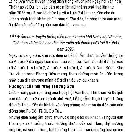
Lễ hội Ẩm thực truyền thống diễn trong khuôn khổ Ngày hội Văn hóa,
Thể thao và Du lịch các dân tộc miền núi thành phố Huế lần thứ I
năm 2026 vừa được tổ chức tại xã A Lưới 2 đã mang đến cho du
khách hành trình khám phá hương vị độc đáo, thưởng thức các món
ăn đặc sắc của đồng bào các dân tộc vùng cao.
Lễ hội Ẩm thực truyền thống diễn trong khuôn khổ Ngày hội Văn hóa,
Thể thao và Du lịch các dân tộc miền núi thành phố Huế lần thứ I
năm 2026.
Ngay từ sáng sớm, khu vực diễn ra
Lễ hội Ẩm thực
truyền thống tại
xã A Lưới 2 đã ngập tràn sắc màu văn hóa. Tám đội thi đến từ các
xã A Lưới 1, A Lưới 2, A Lưới 3, A Lưới 4, A Lưới 5, Nam Đông, Khe
Tre và phường Phong Điền mang theo những món ăn đặc trưng
nhất của địa phương mình để giới thiệu với du khách.
Hương vị của núi rừng Trường Sơn
Giữa không gian rộn ràng của Ngày hội Văn hóa, Thể thao và Du lịch
các dân tộc miền núi thành phố Huế, Lễ hội Ẩm thực truyền thống
đã giới thiệu đến du khách và công chúng các món ăn đặc sắc của
đồng bào Pa Cô, Tà Ôi, Cơ Tu…
Những gian hàng ẩm thực thu hút đông đảo
du khách
và người dân
tham gia và thưởng thức. Hương thơm của cơm lam, thịt nướng
ống tre, cá suối nướng, bánh sừng trâu, các loại rau rừng hòa quyện