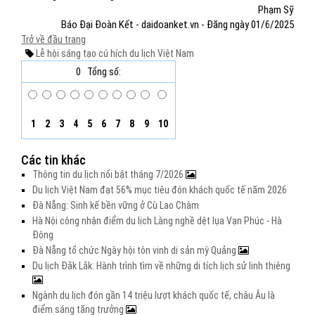
Phạm Sỹ
Báo Đại Đoàn Kết - daidoanket.vn - Đăng ngày 01/6/2025
Trở về đầu trang
Lễ hội sáng tạo
cú hích
du lịch Việt Nam
0
Tổng số:
1
2
3
4
5
6
7
8
9
10
Các tin khác
Thông tin du lịch nổi bật tháng 7/2026
Du lịch Việt Nam đạt 56% mục tiêu đón khách quốc tế năm 2026
Đà Nẵng: Sinh kế bền vững ở Cù Lao Chàm
Hà Nội công nhận điểm du lịch Làng nghề dệt lụa Vạn Phúc - Hà
Đông
Đà Nẵng tổ chức Ngày hội tôn vinh di sản mỳ Quảng
Du lịch Đắk Lắk: Hành trình tìm về những di tích lịch sử linh thiêng
Ngành du lịch đón gần 14 triệu lượt khách quốc tế, châu Âu là
điểm sáng tăng trưởng