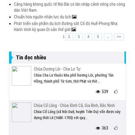
Cảng hàng không quốc tế Nội Bài có làn nhập cảnh riêng cho công
dân Việt Nam
Chuẩn hóa nguồn nhân lực du lịch
Phát triển sản phẩm du lịch đường sắt Cố đô Huế-Phong Nha:
Hành trình kỳ quan-Di sản thế giới
1
2
3
4
5
...
>>
Tin đọc nhiều
Chùa Dương Lôi - Cha Lư Tự
Chùa Cha Lư thuộc khu phố Dương Lôi, phường Tân
Hồng, thành phố Từ Sơn, thờ Phật và thờ...
539
Chùa Cổ Lũng - Chùa Đình Cả, Gia Bình, Bắc Ninh
Chùa Cổ Lũng (xã Nội Duệ, huyện Tiên Du) vốn được xây
dựng thời Lê (1680 -1705) với quy...
363