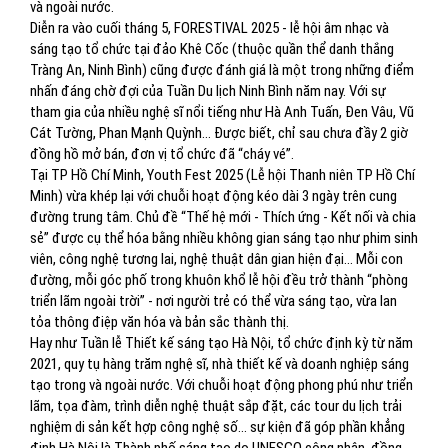
và ngoài nước.
Diễn ra vào cuối tháng 5, FORESTIVAL 2025 - lễ hội âm nhạc và
sáng tạo tổ chức tại đảo Khê Cốc (thuộc quần thể danh thắng
Tràng An, Ninh Bình) cũng được đánh giá là một trong những điểm
nhấn đáng chờ đợi của Tuần Du lịch Ninh Bình năm nay. Với sự
tham gia của nhiều nghệ sĩ nổi tiếng như Hà Anh Tuấn, Đen Vâu, Vũ
Cát Tường, Phan Mạnh Quỳnh… Được biết, chỉ sau chưa đầy 2 giờ
đồng hồ mở bán, đơn vị tổ chức đã “cháy vé”.
Tại TP Hồ Chí Minh, Youth Fest 2025 (Lễ hội Thanh niên TP Hồ Chí
Minh) vừa khép lại với chuỗi hoạt động kéo dài 3 ngày trên cung
đường trung tâm. Chủ đề “Thế hệ mới - Thích ứng - Kết nối và chia
sẻ” được cụ thể hóa bằng nhiều không gian sáng tạo như phim sinh
viên, công nghệ tương lai, nghệ thuật dân gian hiện đại... Mỗi con
đường, mỗi góc phố trong khuôn khổ lễ hội đều trở thành “phòng
triển lãm ngoài trời” - nơi người trẻ có thể vừa sáng tạo, vừa lan
tỏa thông điệp văn hóa và bản sắc thành thị.
Hay như Tuần lễ Thiết kế sáng tạo Hà Nội, tổ chức định kỳ từ năm
2021, quy tụ hàng trăm nghệ sĩ, nhà thiết kế và doanh nghiệp sáng
tạo trong và ngoài nước. Với chuỗi hoạt động phong phú như triển
lãm, tọa đàm, trình diễn nghệ thuật sắp đặt, các tour du lịch trải
nghiệm di sản kết hợp công nghệ số… sự kiện đã góp phần khẳng