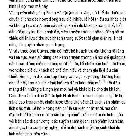
vận hành cũng như tính bền vững trong chiến lược phát triển loại
hình lễ hội mới mẻ này.
Về nguyên nhân, ông Phạm Hải Quỳnh cho rằng, có thể do thiếu sự
chuẩn bị cho các hoạt động sau đó. Nhiều lễ hội thiếu sự khác biệt
và không tạo được bản sắc riêng, khiến du khách không thấy hấp
dẫn để quay lại. Bên cạnh đó, việc truyền thông không đồng bộ và
thiếu chiến lược thu hút khách trong suốt thời gian diễn ra lễ hội
cũng là nguyên nhân quan trọng.
Vì vậy theo ông Quỳnh, cần có một kế hoạch truyền thông rõ ràng
và liên tục. Việc sử dụng các kênh truyền thông xã hội để quảng bá
các hoạt động diễn ra trong suốt lễ hội, tổ chức các buổi hội thảo,
workshop để du khách có thể tìm hiểu và tham gia là điều cần
thiết. Bên cạnh đó, cần tập trung vào việc xây dựng thương hiệu
cho lễ hội, tạo dấu ấn riêng biệt và đảm bảo rằng mỗi lễ hội đều
mang đến những trải nghiệm mới mẻ và khác biệt cho du khách.
Còn theo Giám đốc Sở Du lịch Ninh Bình, trước hết phải đặt lễ hội
sáng tạo trong một chiến lược tổng thể về phát triển sản phẩm du
lịch đặc thù. Lễ hội không nên chỉ là sự kiện nhất thời, mà cần
được thiết kế như một phần trong chuỗi trải nghiệm du lịch - gắn
với bản sắc địa phương, các tuyến tham quan, sản phẩm lưu niệm,
ẩm thực, thủ công mỹ nghệ… để hình thành một hệ sinh thái du
lịch sáng tạo, bền vững.