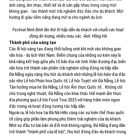
ánh sáng, âm nhạc, thiết kế và di sản gặp nhau trong cùng một
không gian... tạo thành một trải nghiệm độc đáo cho du khách. Một
hướng đi giàu tiềm năng đang mở ra cho ngành du lịch.
Festival Ninh Bình lần thứ III hấp dẫn du khách với chuỗi các hoạt
động ấn tượng, nhiều màu sắc. Ảnh: Hồng Hà
Thành phố của sáng tạo
Các lễ hội sáng tạo đang thổi luồng sinh khí mới vào không gian
văn hóa - du lịch Việt Nam. Điểm chung của những sự kiện này là
khả năng kết hợp giữa yếu tố bản địa với tinh thần đương đại, biến
văn hóa trở thành sản phẩm trải nghiệm sống động và hấp dẫn.
Đà Nẵng ngày càng thu hút du khách nhờ những lễ hội hiện đại đặc
sắc như Lễ hội Pháo hoa Quốc tế, Lễ hội Tuyệt vời Đà Nẵng, Lễ hội
Tận hưởng mùa hè Đà Nẵng, Lễ hội Ẩm thực Quốc tế... Không chỉ
chú trọng nghệ thuật, Đà Nẵng còn khai thác thế mạnh ẩm thực
địa phương qua Lễ hội Food Tour 2025 với hàng trăm món ngon
đặc trưng và hoạt động tương tác hấp dẫn.
Ngoài ra, lễ hội hoa tại Bà Nà Hills cùng các sự kiện thể thao quốc
tế cũng góp phần làm phong phú thêm trải nghiệm của du khách.
Nhờ sự đầu tư bài bản và đổi mới không ngừng, Đà Nẵng đang dần
trở thành “thành phố của lễ hội”, thu hút đông đảo du khách trong