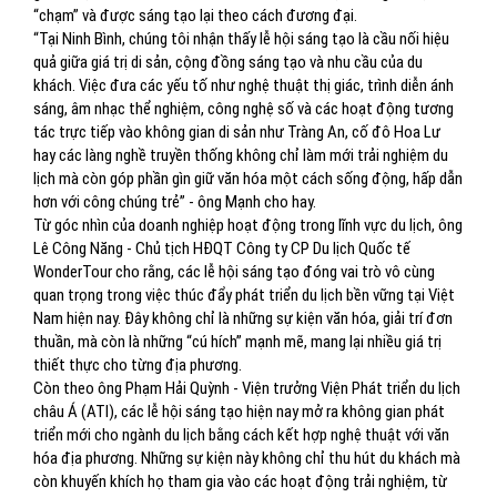
“chạm” và được sáng tạo lại theo cách đương đại.
“Tại Ninh Bình, chúng tôi nhận thấy lễ hội sáng tạo là cầu nối hiệu
quả giữa giá trị di sản, cộng đồng sáng tạo và nhu cầu của du
khách. Việc đưa các yếu tố như nghệ thuật thị giác, trình diễn ánh
sáng, âm nhạc thể nghiệm, công nghệ số và các hoạt động tương
tác trực tiếp vào không gian di sản như Tràng An, cố đô Hoa Lư
hay các làng nghề truyền thống không chỉ làm mới trải nghiệm du
lịch mà còn góp phần gìn giữ văn hóa một cách sống động, hấp dẫn
hơn với công chúng trẻ” - ông Mạnh cho hay.
Từ góc nhìn của doanh nghiệp hoạt động trong lĩnh vực du lịch, ông
Lê Công Năng - Chủ tịch HĐQT Công ty CP Du lịch Quốc tế
WonderTour cho rằng, các lễ hội sáng tạo đóng vai trò vô cùng
quan trọng trong việc thúc đẩy phát triển du lịch bền vững tại Việt
Nam hiện nay. Đây không chỉ là những sự kiện văn hóa, giải trí đơn
thuần, mà còn là những “cú hích” mạnh mẽ, mang lại nhiều giá trị
thiết thực cho từng địa phương.
Còn theo ông Phạm Hải Quỳnh - Viện trưởng Viện Phát triển du lịch
châu Á (ATI), các lễ hội sáng tạo hiện nay mở ra không gian phát
triển mới cho ngành du lịch bằng cách kết hợp nghệ thuật với văn
hóa địa phương. Những sự kiện này không chỉ thu hút du khách mà
còn khuyến khích họ tham gia vào các hoạt động trải nghiệm, từ