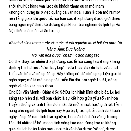
định Hà Nội là Thành phố sáng tạo do UNESCO công nhận, đồng
thời thu hút hàng vạn lượt du khách tham quan mỗi năm.
Không chỉ dừng lại ở việc quảng bá văn hóa, Tuần lễ còn mở ra một
nền tảng giao lưu quốc tế, nơi bản sắc địa phương được giới thiệu
bằng ngôn ngữ thiết kế đương đại, khiến trải nghiệm du lịch tại Hà
Nội thêm sâu sắc và ấn tượng.
Khách du lịch trong nước và quốc tế trải nghiệm tại lễ hội ẩm thực Đà
Nẵng. Ảnh: Đức Hoàng
Nơi văn hóa được “chạm”, được sáng tạo
Có thể thấy, tại nhiều địa phương, các lễ hội sáng tạo đang khẳng
định vị trí như một “đòn bẩy kép” - vừa thúc đẩy du lịch, vừa phát
triển văn hóa và cộng đồng. Đây không còn là những sự kiện giải trí
ngắn ngày, mà là mô hình phát triển lâu dài, nơi nghệ thuật, công
nghệ và bản sắc giao thoa.
Ông Bùi Văn Mạnh - Giám đốc Sở Du lịch Ninh Bình cho biết, Lễ hội
sáng tạo hiện đại, với bản chất là sự kết hợp giữa yếu tố văn hóa
truyền thống và tinh thần đổi mới, đã mở ra một hướng đi rất tiềm
năng cho ngành du lịch hiện nay. Đặc biệt, trong bối cảnh du khách
ngày càng đề cao tính trải nghiệm, tính cá nhân hóa và sự tương
tác, thì những lễ hội mang tính sáng tạo cao đang tạo ra không
gian du lịch hoàn toàn mới - nơi mà văn hóa được “sống”, được