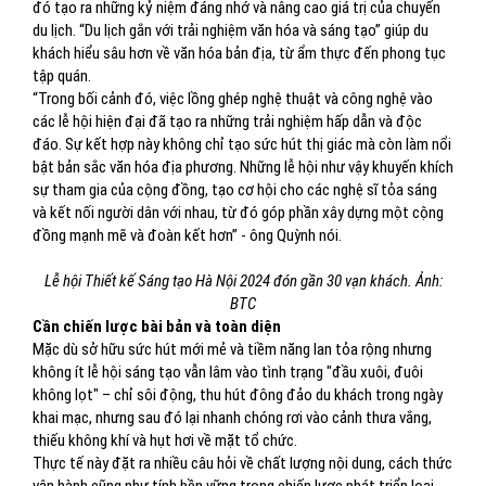
đó tạo ra những kỷ niệm đáng nhớ và nâng cao giá trị của chuyến
du lịch. “Du lịch gắn với trải nghiệm văn hóa và sáng tạo” giúp du
khách hiểu sâu hơn về văn hóa bản địa, từ ẩm thực đến phong tục
tập quán.
“Trong bối cảnh đó, việc lồng ghép nghệ thuật và công nghệ vào
các lễ hội hiện đại đã tạo ra những trải nghiệm hấp dẫn và độc
đáo. Sự kết hợp này không chỉ tạo sức hút thị giác mà còn làm nổi
bật bản sắc văn hóa địa phương. Những lễ hội như vậy khuyến khích
sự tham gia của cộng đồng, tạo cơ hội cho các nghệ sĩ tỏa sáng
và kết nối người dân với nhau, từ đó góp phần xây dựng một cộng
đồng mạnh mẽ và đoàn kết hơn” - ông Quỳnh nói.
Lễ hội Thiết kế Sáng tạo Hà Nội 2024 đón gần 30 vạn khách. Ảnh:
BTC
Cần chiến lược bài bản và toàn diện
Mặc dù sở hữu sức hút mới mẻ và tiềm năng lan tỏa rộng nhưng
không ít lễ hội sáng tạo vẫn lâm vào tình trạng "đầu xuôi, đuôi
không lọt" – chỉ sôi động, thu hút đông đảo du khách trong ngày
khai mạc, nhưng sau đó lại nhanh chóng rơi vào cảnh thưa vắng,
thiếu không khí và hụt hơi về mặt tổ chức.
Thực tế này đặt ra nhiều câu hỏi về chất lượng nội dung, cách thức