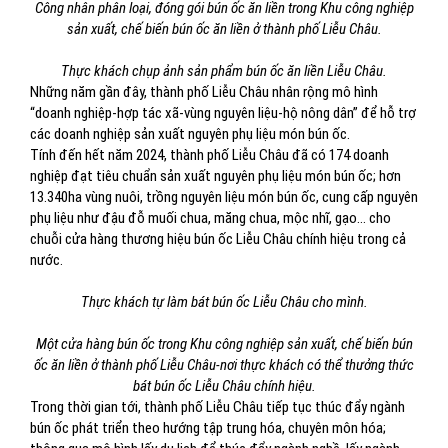
Công nhân phân loại, đóng gói bún ốc ăn liền trong Khu công nghiệp
sản xuất, chế biến bún ốc ăn liền ở thành phố Liễu Châu.
Thực khách chụp ảnh sản phẩm bún ốc ăn liền Liễu Châu.
Những năm gần đây, thành phố Liễu Châu nhân rộng mô hình
“doanh nghiệp-hợp tác xã-vùng nguyên liệu-hộ nông dân” để hỗ trợ
các doanh nghiệp sản xuất nguyên phụ liệu món bún ốc.
Tính đến hết năm 2024, thành phố Liễu Châu đã có 174 doanh
nghiệp đạt tiêu chuẩn sản xuất nguyên phụ liệu món bún ốc; hơn
13.340ha vùng nuôi, trồng nguyên liệu món bún ốc, cung cấp nguyên
phụ liệu như đậu đỗ muối chua, măng chua, mộc nhĩ, gạo... cho
chuỗi cửa hàng thương hiệu bún ốc Liễu Châu chính hiệu trong cả
nước.
Thực khách tự làm bát bún ốc Liễu Châu cho mình.
Một cửa hàng bún ốc trong Khu công nghiệp sản xuất, chế biến bún
ốc ăn liền ở thành phố Liễu Châu-nơi thực khách có thể thưởng thức
bát bún ốc Liễu Châu chính hiệu.
Trong thời gian tới, thành phố Liễu Châu tiếp tục thúc đẩy ngành
bún ốc phát triển theo hướng tập trung hóa, chuyên môn hóa;