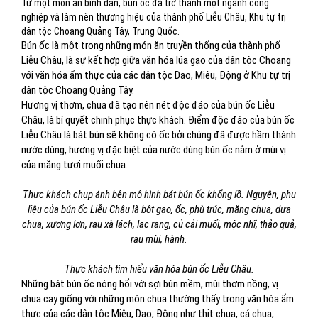
Từ một món ăn bình dân, bún ốc đã trở thành một ngành công
nghiệp và làm nên thương hiệu của thành phố Liễu Châu, Khu tự trị
dân tộc Choang Quảng Tây, Trung Quốc.
Bún ốc là một trong những món ăn truyền thống của thành phố
Liễu Châu, là sự kết hợp giữa văn hóa lúa gạo của dân tộc Choang
với văn hóa ẩm thực của các dân tộc Dao, Miêu, Động ở Khu tự trị
dân tộc Choang Quảng Tây.
Hương vị thơm, chua đã tạo nên nét độc đáo của bún ốc Liễu
Châu, là bí quyết chinh phục thực khách. Điểm độc đáo của bún ốc
Liễu Châu là bát bún sẽ không có ốc bởi chúng đã được hầm thành
nước dùng, hương vị đặc biệt của nước dùng bún ốc nằm ở mùi vị
của măng tươi muối chua.
Thực khách chụp ảnh bên mô hình bát bún ốc khổng lồ. Nguyên, phụ
liệu của bún ốc Liễu Châu là bột gạo, ốc, phù trúc, măng chua, dưa
chua, xương lợn, rau xà lách, lạc rang, củ cải muối, mộc nhĩ, thảo quả,
rau mùi, hành.
Thực khách tìm hiểu văn hóa bún ốc Liễu Châu.
Những bát bún ốc nóng hổi với sợi bún mềm, mùi thơm nồng, vị
chua cay giống với những món chua thường thấy trong văn hóa ẩm
thực của các dân tộc Miêu, Dao, Động như thịt chua, cá chua,