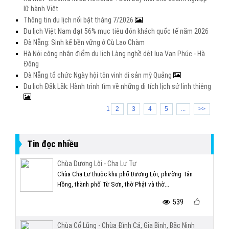
lữ hành Việt
Thông tin du lịch nổi bật tháng 7/2026
Du lịch Việt Nam đạt 56% mục tiêu đón khách quốc tế năm 2026
Đà Nẵng: Sinh kế bền vững ở Cù Lao Chàm
Hà Nội công nhận điểm du lịch Làng nghề dệt lụa Vạn Phúc - Hà
Đông
Đà Nẵng tổ chức Ngày hội tôn vinh di sản mỳ Quảng
Du lịch Đắk Lắk: Hành trình tìm về những di tích lịch sử linh thiêng
1
2
3
4
5
...
>>
Tin đọc nhiều
Chùa Dương Lôi - Cha Lư Tự
Chùa Cha Lư thuộc khu phố Dương Lôi, phường Tân
Hồng, thành phố Từ Sơn, thờ Phật và thờ...
539
Chùa Cổ Lũng - Chùa Đình Cả, Gia Bình, Bắc Ninh