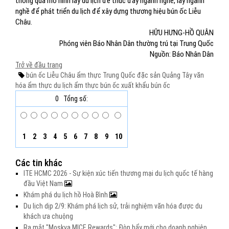
thông qua mô hình lấy du lịch để thúc đẩy ngành nghề, lấy ngành
nghề để phát triển du lịch để xây dựng thương hiệu bún ốc Liễu
Châu.
HỮU HƯNG-HỒ QUÂN
Phóng viên Báo Nhân Dân thường trú tại Trung Quốc
Nguồn: Báo Nhân Dân
Trở về đầu trang
bún ốc Liễu Châu
ẩm thực Trung Quốc
đặc sản Quảng Tây
văn
hóa ẩm thực
du lịch ẩm thực
bún ốc xuất khẩu
bún ốc
0
Tổng số:
1
2
3
4
5
6
7
8
9
10
Các tin khác
ITE HCMC 2026 - Sự kiện xúc tiến thương mại du lịch quốc tế hàng
đầu Việt Nam
Khám phá du lịch hồ Hoà Bình
Du lịch dịp 2/9: Khám phá lịch sử, trải nghiệm văn hóa được du
khách ưa chuộng
Ra mắt "Moskva MICE Rewards": Đòn bẩy mới cho doanh nghiệp