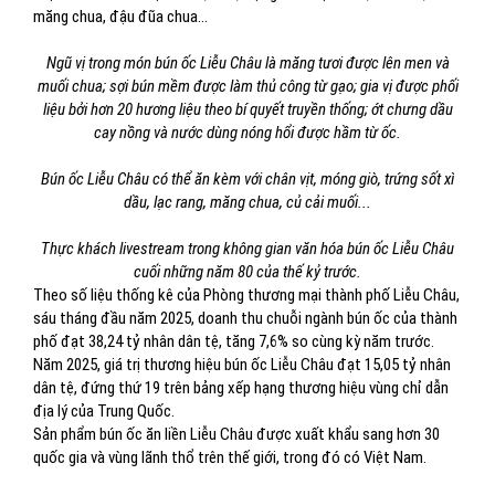
măng chua, đậu đũa chua...
Ngũ vị trong món bún ốc Liễu Châu là măng tươi được lên men và
muối chua; sợi bún mềm được làm thủ công từ gạo; gia vị được phối
liệu bởi hơn 20 hương liệu theo bí quyết truyền thống; ớt chưng dầu
cay nồng và nước dùng nóng hổi được hầm từ ốc.
Bún ốc Liễu Châu có thể ăn kèm với chân vịt, móng giò, trứng sốt xì
dầu, lạc rang, măng chua, củ cải muối...
Thực khách livestream trong không gian văn hóa bún ốc Liễu Châu
cuối những năm 80 của thế kỷ trước.
Theo số liệu thống kê của Phòng thương mại thành phố Liễu Châu,
sáu tháng đầu năm 2025, doanh thu chuỗi ngành bún ốc của thành
phố đạt 38,24 tỷ nhân dân tệ, tăng 7,6% so cùng kỳ năm trước.
Năm 2025, giá trị thương hiệu bún ốc Liễu Châu đạt 15,05 tỷ nhân
dân tệ, đứng thứ 19 trên bảng xếp hạng thương hiệu vùng chỉ dẫn
địa lý của Trung Quốc.
Sản phẩm bún ốc ăn liền Liễu Châu được xuất khẩu sang hơn 30
quốc gia và vùng lãnh thổ trên thế giới, trong đó có Việt Nam.