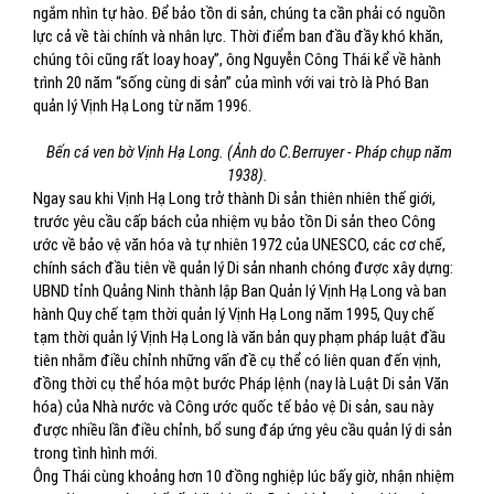
ngắm nhìn tự hào. Để bảo tồn di sản, chúng ta cần phải có nguồn
lực cả về tài chính và nhân lực. Thời điểm ban đầu đầy khó khăn,
chúng tôi cũng rất loay hoay”, ông Nguyễn Công Thái kể về hành
trình 20 năm “sống cùng di sản” của mình với vai trò là Phó Ban
quản lý Vịnh Hạ Long từ năm 1996.
Bến cá ven bờ Vịnh Hạ Long. (Ảnh do C.Berruyer - Pháp chụp năm
1938).
Ngay sau khi Vịnh Hạ Long trở thành Di sản thiên nhiên thế giới,
trước yêu cầu cấp bách của nhiệm vụ bảo tồn Di sản theo Công
ước về bảo vệ văn hóa và tự nhiên 1972 của UNESCO, các cơ chế,
chính sách đầu tiên về quản lý Di sản nhanh chóng được xây dựng:
UBND tỉnh Quảng Ninh thành lập Ban Quản lý Vịnh Hạ Long và ban
hành Quy chế tạm thời quản lý Vịnh Hạ Long năm 1995, Quy chế
tạm thời quản lý Vịnh Hạ Long là văn bản quy phạm pháp luật đầu
tiên nhằm điều chỉnh những vấn đề cụ thể có liên quan đến vịnh,
đồng thời cụ thể hóa một bước Pháp lệnh (nay là Luật Di sản Văn
hóa) của Nhà nước và Công ước quốc tế bảo vệ Di sản, sau này
được nhiều lần điều chỉnh, bổ sung đáp ứng yêu cầu quản lý di sản
trong tình hình mới.
Ông Thái cùng khoảng hơn 10 đồng nghiệp lúc bấy giờ, nhận nhiệm