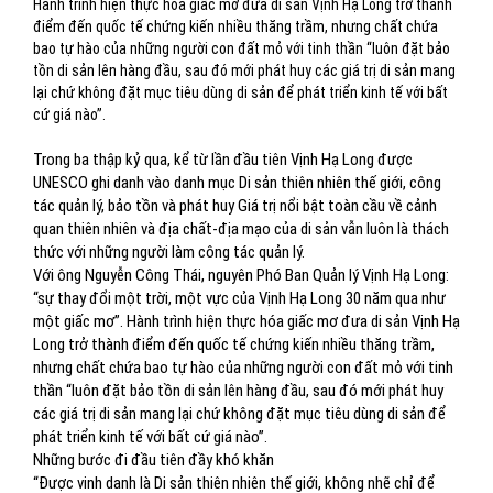
Hành trình hiện thực hóa giấc mơ đưa di sản Vịnh Hạ Long trở thành
điểm đến quốc tế chứng kiến nhiều thăng trầm, nhưng chất chứa
bao tự hào của những người con đất mỏ với tinh thần “luôn đặt bảo
tồn di sản lên hàng đầu, sau đó mới phát huy các giá trị di sản mang
lại chứ không đặt mục tiêu dùng di sản để phát triển kinh tế với bất
cứ giá nào”.
Trong ba thập kỷ qua, kể từ lần đầu tiên Vịnh Hạ Long được
UNESCO ghi danh vào danh mục Di sản thiên nhiên thế giới, công
tác quản lý, bảo tồn và phát huy Giá trị nổi bật toàn cầu về cảnh
quan thiên nhiên và địa chất-địa mạo của di sản vẫn luôn là thách
thức với những người làm công tác quản lý.
Với ông Nguyễn Công Thái, nguyên Phó Ban Quản lý Vịnh Hạ Long:
“sự thay đổi một trời, một vực của Vịnh Hạ Long 30 năm qua như
một giấc mơ”. Hành trình hiện thực hóa giấc mơ đưa di sản Vịnh Hạ
Long trở thành điểm đến quốc tế chứng kiến nhiều thăng trầm,
nhưng chất chứa bao tự hào của những người con đất mỏ với tinh
thần “luôn đặt bảo tồn di sản lên hàng đầu, sau đó mới phát huy
các giá trị di sản mang lại chứ không đặt mục tiêu dùng di sản để
phát triển kinh tế với bất cứ giá nào”.
Những bước đi đầu tiên đầy khó khăn
“Được vinh danh là Di sản thiên nhiên thế giới, không nhẽ chỉ để