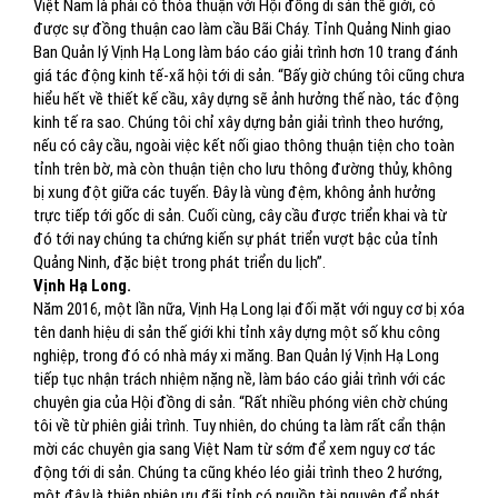
Việt Nam là phải có thỏa thuận với Hội đồng di sản thế giới, có
được sự đồng thuận cao làm cầu Bãi Cháy. Tỉnh Quảng Ninh giao
Ban Quản lý Vịnh Hạ Long làm báo cáo giải trình hơn 10 trang đánh
giá tác động kinh tế-xã hội tới di sản. “Bấy giờ chúng tôi cũng chưa
hiểu hết về thiết kế cầu, xây dựng sẽ ảnh hưởng thế nào, tác động
kinh tế ra sao. Chúng tôi chỉ xây dựng bản giải trình theo hướng,
nếu có cây cầu, ngoài việc kết nối giao thông thuận tiện cho toàn
tỉnh trên bờ, mà còn thuận tiện cho lưu thông đường thủy, không
bị xung đột giữa các tuyến. Đây là vùng đệm, không ảnh hưởng
trực tiếp tới gốc di sản. Cuối cùng, cây cầu được triển khai và từ
đó tới nay chúng ta chứng kiến sự phát triển vượt bậc của tỉnh
Quảng Ninh, đặc biệt trong phát triển du lịch”.
Vịnh Hạ Long.
Năm 2016, một lần nữa, Vịnh Hạ Long lại đối mặt với nguy cơ bị xóa
tên danh hiệu di sản thế giới khi tỉnh xây dựng một số khu công
nghiệp, trong đó có nhà máy xi măng. Ban Quản lý Vịnh Hạ Long
tiếp tục nhận trách nhiệm nặng nề, làm báo cáo giải trình với các
chuyên gia của Hội đồng di sản. “Rất nhiều phóng viên chờ chúng
tôi về từ phiên giải trình. Tuy nhiên, do chúng ta làm rất cẩn thận
mời các chuyên gia sang Việt Nam từ sớm để xem nguy cơ tác
động tới di sản. Chúng ta cũng khéo léo giải trình theo 2 hướng,
một đây là thiên nhiên ưu đãi tỉnh có nguồn tài nguyên để phát