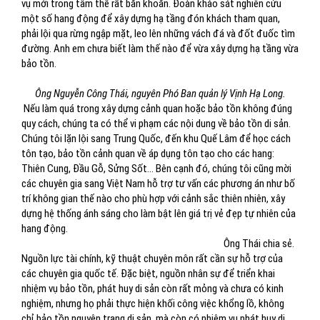
vụ mới trong tâm thế rất băn khoăn. Đoàn khảo sát nghiên cứu
một số hang động để xây dựng hạ tầng đón khách tham quan,
phải lội qua rừng ngập mặt, leo lên những vách đá và đốt đuốc tìm
đường. Anh em chưa biết làm thế nào để vừa xây dựng hạ tầng vừa
bảo tồn.
Ông Nguyễn Công Thái, nguyên Phó Ban quản lý Vịnh Hạ Long.
Nếu làm quá trong xây dựng cảnh quan hoặc bảo tồn không đúng
quy cách, chúng ta có thể vi phạm các nội dung về bảo tồn di sản.
Chúng tôi lặn lội sang Trung Quốc, đến khu Quế Lâm để học cách
tôn tạo, bảo tồn cảnh quan về áp dụng tôn tạo cho các hang:
Thiên Cung, Đầu Gỗ, Sửng Sốt... Bên cạnh đó, chúng tôi cũng mời
các chuyên gia sang Việt Nam hỗ trợ tư vấn các phương án như bố
trí không gian thế nào cho phù hợp với cảnh sắc thiên nhiên, xây
dựng hệ thống ánh sáng cho làm bật lên giá trị vẻ đẹp tự nhiên của
hang động.
Ông Thái chia sẻ.
Nguồn lực tài chính, kỹ thuật chuyên môn rất cần sự hỗ trợ của
các chuyên gia quốc tế. Đặc biệt, nguồn nhân sự để triển khai
nhiệm vụ bảo tồn, phát huy di sản còn rất mỏng và chưa có kinh
nghiệm, nhưng họ phải thực hiện khối công việc khổng lồ, không
chỉ bảo tồn nguyên trạng di sản, mà còn có nhiệm vụ phát huy di