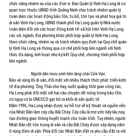
chức năng nhiệm vụ của các đơn vị: Ban Quản lý Vịnh Hạ Long là cơ
quan trực thuộc UBND tỉnh Quảng Ninh chịu trách nhiệm quản lý
toàn diện các hoạt động bảo tồn, tu bổ, tôn tạo và phát huy giá trị
di sản Vịnh Hạ Long; UBND thành phố Hạ Long quản lý Nhà nước
toàn diện đối với các hoạt động kinh tế-xã hội trên Vịnh Hạ Long;
các sở, ngành, địa phương khác phối hợp quản lý Vịnh Hạ Long
theo chức năng, nhiệm vụ và trách nhiệm quy định tại Quy chế quản
lý Vịnh Hạ Long và thông qua cơ chế phối hợp liên ngành với hình
thức đa dạng, linh hoạt như ký kết Quy chế, chương trình phối hợp
liên ngành.
Người dân mưu sinh trên làng chài Cửa Vạn.
Bảo vệ vùng lõi di sản, đối mặt với nhiều thách thức phát triển kinh
tế địa phương. Ông Thái cho hay, suốt quãng thời gian công tác,
Hạ Long phải đối mặt với hai câu chuyện rất nóng trong bảo tồn,
có nguy cơ bị UNESCO gạt bỏ ra khỏi di sản quốc tế.
Năm 1996, Hạ Long nhận được sự hỗ trợ về kỹ thuật và nguồn vốn
của Nhật Bản làm cây cầu Bãi Cháy. Cây cầu là mơ ước bấy lâu nay,
tạo đường giao thông huyết mạch cho toàn tỉnh. Tuy nhiên, người
Nhật Bản rất tôn trọng di sản và cầu Bãi Cháy được xây dựng nằm
ở vùng đệm di sản. Phía đối tác Nhật Bản đặt ra yêu cầu đặt ra với