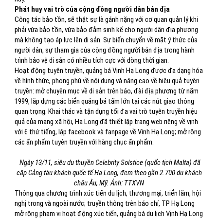
Phát huy vai trò của cộng đồng người dân bản địa
Công tác bảo tồn, sẽ thật sự là gánh nặng với cơ quan quản lý khi
phải vừa bảo tồn, vừa bảo đảm sinh kế cho người dân địa phương
mà không tạo áp lực lên di sản. Sự biến chuyển về mặt ý thức của
người dân, sự tham gia của cộng đồng người bản địa trong hành
trình bảo vệ di sản có nhiều tích cực với dòng thời gian.
Hoạt động tuyên truyền, quảng bá Vịnh Hạ Long được đa dạng hóa
về hình thức, phong phú về nội dung và nâng cao về hiệu quả tuyên
truyền: mở chuyên mục về di sản trên báo, đài địa phương từ năm
1999, lắp dựng các biển quảng bá tấm lớn tại các nút giao thông
quan trọng. Khai thác và tận dụng tối đa vai trò tuyên truyền hiệu
quả của mạng xã hội, Hạ Long đã thiết lập trang web riêng về vịnh
với 6 thứ tiếng, lập facebook và fanpage về Vịnh Hạ Long; mở rộng
các ấn phẩm tuyên truyền với hàng chục ấn phẩm.
Ngày 13/11, siêu du thuyền Celebrity Solstice (quốc tịch Malta) đã
cập Cảng tàu khách quốc tế Hạ Long, đem theo gần 2.700 du khách
châu Âu, Mỹ. Ảnh: TTXVN
Thông qua chương trình xúc tiến du lịch, thương mại, triển lãm, hội
nghị trong và ngoài nước; truyền thông trên báo chí, TP Hạ Long
mở rộng phạm vi hoạt động xúc tiến, quảng bá du lịch Vịnh Hạ Long