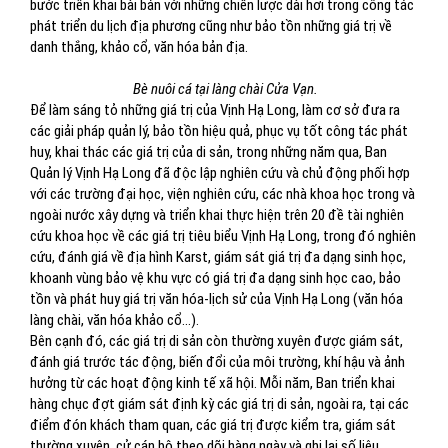
bước triển khai bài bản với những chiến lược dài hơi trong công tác
phát triển du lịch địa phương cũng như bảo tồn những giá trị về
danh thắng, khảo cổ, văn hóa bản địa.
Bè nuôi cá tại làng chài Cửa Vạn.
Để làm sáng tỏ những giá trị của Vịnh Hạ Long, làm cơ sở đưa ra
các giải pháp quản lý, bảo tồn hiệu quả, phục vụ tốt công tác phát
huy, khai thác các giá trị của di sản, trong những năm qua, Ban
Quản lý Vịnh Hạ Long đã độc lập nghiên cứu và chủ động phối hợp
với các trường đại học, viện nghiên cứu, các nhà khoa học trong và
ngoài nước xây dựng và triển khai thực hiện trên 20 đề tài nghiên
cứu khoa học về các giá trị tiêu biểu Vịnh Hạ Long, trong đó nghiên
cứu, đánh giá về địa hình Karst, giám sát giá trị đa dạng sinh học,
khoanh vùng bảo vệ khu vực có giá trị đa dạng sinh học cao, bảo
tồn và phát huy giá trị văn hóa-lịch sử của Vịnh Hạ Long (văn hóa
làng chài, văn hóa khảo cổ...).
Bên cạnh đó, các giá trị di sản còn thường xuyên được giám sát,
đánh giá trước tác động, biến đổi của môi trường, khí hậu và ảnh
hưởng từ các hoạt động kinh tế xã hội. Mỗi năm, Ban triển khai
hàng chục đợt giám sát định kỳ các giá trị di sản, ngoài ra, tại các
điểm đón khách tham quan, các giá trị được kiểm tra, giám sát
thường xuyên, cử cán bộ theo dõi hàng ngày và ghi lại số liệu,