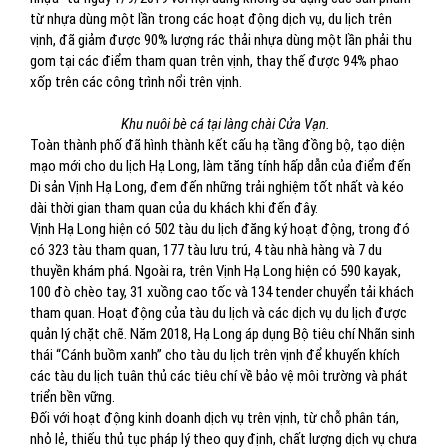
từ nhựa dùng một lần trong các hoạt động dịch vụ, du lịch trên
vịnh, đã giảm được 90% lượng rác thải nhựa dùng một lần phải thu
gom tại các điểm tham quan trên vịnh, thay thế được 94% phao
xốp trên các công trình nổi trên vịnh.
Khu nuôi bè cá tại làng chài Cửa Vạn.
Toàn thành phố đã hình thành kết cấu hạ tầng đồng bộ, tạo diện
mạo mới cho du lịch Hạ Long, làm tăng tính hấp dẫn của điểm đến
Di sản Vịnh Hạ Long, đem đến những trải nghiệm tốt nhất và kéo
dài thời gian tham quan của du khách khi đến đây.
Vịnh Hạ Long hiện có 502 tàu du lịch đăng ký hoạt động, trong đó
có 323 tàu tham quan, 177 tàu lưu trú, 4 tàu nhà hàng và 7 du
thuyền khám phá. Ngoài ra, trên Vịnh Hạ Long hiện có 590 kayak,
100 đò chèo tay, 31 xuồng cao tốc và 134 tender chuyển tải khách
tham quan. Hoạt động của tàu du lịch và các dịch vụ du lịch được
quản lý chặt chẽ. Năm 2018, Hạ Long áp dụng Bộ tiêu chí Nhãn sinh
thái “Cánh buồm xanh” cho tàu du lịch trên vịnh để khuyến khích
các tàu du lịch tuân thủ các tiêu chí về bảo vệ môi trường và phát
triển bền vững.
Đối với hoạt động kinh doanh dịch vụ trên vịnh, từ chỗ phân tán,
nhỏ lẻ, thiếu thủ tục pháp lý theo quy định, chất lượng dịch vụ chưa