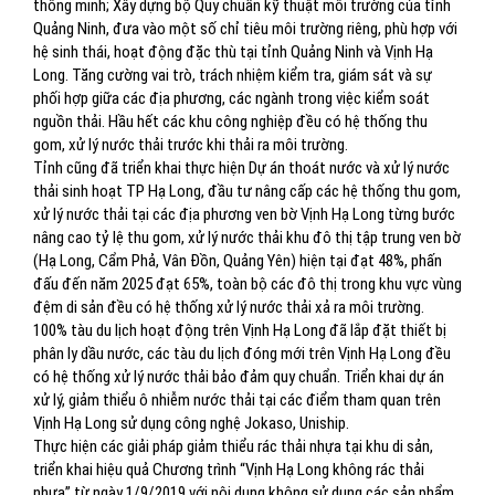
thông minh; Xây dựng bộ Quy chuẩn kỹ thuật môi trường của tỉnh
Quảng Ninh, đưa vào một số chỉ tiêu môi trường riêng, phù hợp với
hệ sinh thái, hoạt động đặc thù tại tỉnh Quảng Ninh và Vịnh Hạ
Long. Tăng cường vai trò, trách nhiệm kiểm tra, giám sát và sự
phối hợp giữa các địa phương, các ngành trong việc kiểm soát
nguồn thải. Hầu hết các khu công nghiệp đều có hệ thống thu
gom, xử lý nước thải trước khi thải ra môi trường.
Tỉnh cũng đã triển khai thực hiện Dự án thoát nước và xử lý nước
thải sinh hoạt TP Hạ Long, đầu tư nâng cấp các hệ thống thu gom,
xử lý nước thải tại các địa phương ven bờ Vịnh Hạ Long từng bước
nâng cao tỷ lệ thu gom, xử lý nước thải khu đô thị tập trung ven bờ
(Hạ Long, Cẩm Phả, Vân Đồn, Quảng Yên) hiện tại đạt 48%, phấn
đấu đến năm 2025 đạt 65%, toàn bộ các đô thị trong khu vực vùng
đệm di sản đều có hệ thống xử lý nước thải xả ra môi trường.
100% tàu du lịch hoạt động trên Vịnh Hạ Long đã lắp đặt thiết bị
phân ly dầu nước, các tàu du lịch đóng mới trên Vịnh Hạ Long đều
có hệ thống xử lý nước thải bảo đảm quy chuẩn. Triển khai dự án
xử lý, giảm thiểu ô nhiễm nước thải tại các điểm tham quan trên
Vịnh Hạ Long sử dụng công nghệ Jokaso, Uniship.
Thực hiện các giải pháp giảm thiểu rác thải nhựa tại khu di sản,
triển khai hiệu quả Chương trình “Vịnh Hạ Long không rác thải
nhựa” từ ngày 1/9/2019 với nội dung không sử dụng các sản phẩm