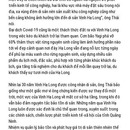
triển kinh tế công nghiệp, hai là khu vực nhà máy đặt sâu trong nội
địa, xa vùng đệm di sản nên sản xuất khu công nghiệp cũng như
bến cảng không ảnh hưởng lớn đến di sản Vịnh Hạ Long”, ông Thái
nói.
Đại dịch Covid-19 cũng là một thách thức đặt ra với Vịnh Hạ Long
trong việc kéo du khách trở lại tham quan. Cơn bão Yagi phá vỡ
60% thảm thực vật rừng nguyên sinh cũng làm ảnh hưởng phần nào
tới vẻ đẹp cảnh quan nơi đây. Hạ Long vẫn đang nỗ lực từng ngày
để phủ lại màu xanh cho rừng nguyên sinh, xây dựng nhiều sản
phẩm du lịch mới, đặc sắc, phù hợp với từng phân khúc khách du
lịch, gia tăng trải nghiệm cho du khách để mỗi lần quay trở lại, du
khách thấy sự tươi mới của Hạ Long.
Nhìn lại 30 năm Vịnh Hạ Long được công nhận di sản, ông Thái bảo
giống như một giấc mơ vì ông chứng kiến được sự thay đổi một
trời, một vực của Vịnh Hạ Long
về mặt cơ sở hạ tầng, trong khi đó
vẫn bảo đảm nguyên tắc bảo tồn di sản.
Những năm qua Vịnh Hạ
Long luôn được xác định là chủ thể quan trọng, xuyên suốt trong
các chính sách, chiến lược phát triển kinh tế-xã hội của tỉnh Quảng
Ninh.
Nhiệm vụ quản lý, bảo tồn và phát huy giá trị di sản thiên nhiên thế