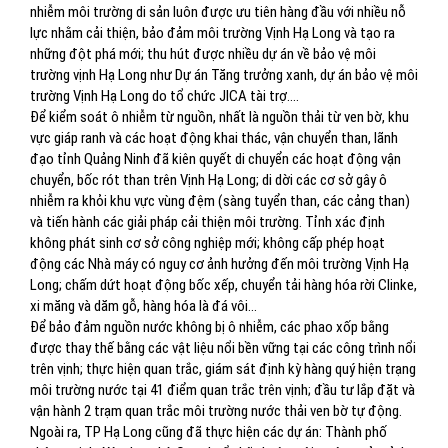
nhiễm môi trường di sản luôn được ưu tiên hàng đầu với nhiều nỗ
lực nhằm cải thiện, bảo đảm môi trường Vịnh Hạ Long và tạo ra
những đột phá mới; thu hút được nhiều dự án về bảo vệ môi
trường vịnh Hạ Long như Dự án Tăng trưởng xanh, dự án bảo vệ môi
trường Vịnh Hạ Long do tổ chức JICA tài trợ....
Để kiểm soát ô nhiễm từ nguồn, nhất là nguồn thải từ ven bờ, khu
vực giáp ranh và các hoạt động khai thác, vận chuyển than, lãnh
đạo tỉnh Quảng Ninh đã kiên quyết di chuyển các hoạt động vận
chuyển, bốc rót than trên Vịnh Hạ Long; di dời các cơ sở gây ô
nhiễm ra khỏi khu vực vùng đệm (sàng tuyển than, các cảng than)
và tiến hành các giải pháp cải thiện môi trường. Tỉnh xác định
không phát sinh cơ sở công nghiệp mới; không cấp phép hoạt
động các Nhà máy có nguy cơ ảnh hưởng đến môi trường Vịnh Hạ
Long; chấm dứt hoạt động bốc xếp, chuyển tải hàng hóa rời Clinke,
xi măng và dăm gỗ, hàng hóa là đá vôi...
Để bảo đảm nguồn nước không bị ô nhiễm, các phao xốp bằng
được thay thế bằng các vật liệu nổi bền vững tại các công trình nổi
trên vịnh; thực hiện quan trắc, giám sát định kỳ hàng quý hiện trạng
môi trường nước tại 41 điểm quan trắc trên vịnh; đầu tư lắp đặt và
vận hành 2 trạm quan trắc môi trường nước thải ven bờ tự động.
Ngoài ra, TP Hạ Long cũng đã thực hiện các dự án: Thành phố