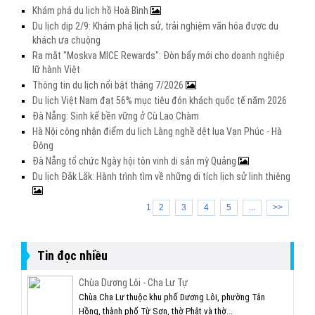
Khám phá du lịch hồ Hoà Bình
Du lịch dịp 2/9: Khám phá lịch sử, trải nghiệm văn hóa được du
khách ưa chuộng
Ra mắt "Moskva MICE Rewards": Đòn bẩy mới cho doanh nghiệp
lữ hành Việt
Thông tin du lịch nổi bật tháng 7/2026
Du lịch Việt Nam đạt 56% mục tiêu đón khách quốc tế năm 2026
Đà Nẵng: Sinh kế bền vững ở Cù Lao Chàm
Hà Nội công nhận điểm du lịch Làng nghề dệt lụa Vạn Phúc - Hà
Đông
Đà Nẵng tổ chức Ngày hội tôn vinh di sản mỳ Quảng
Du lịch Đắk Lắk: Hành trình tìm về những di tích lịch sử linh thiêng
1
2
3
4
5
...
>>
Tin đọc nhiều
Chùa Dương Lôi - Cha Lư Tự
Chùa Cha Lư thuộc khu phố Dương Lôi, phường Tân
Hồng, thành phố Từ Sơn, thờ Phật và thờ...