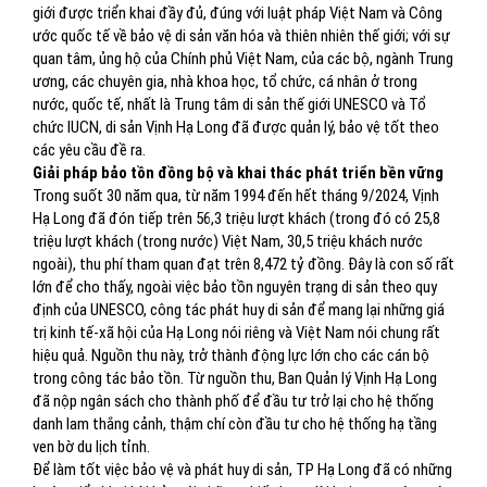
giới được triển khai đầy đủ, đúng với luật pháp Việt Nam và Công
ước quốc tế về bảo vệ di sản văn hóa và thiên nhiên thế giới; với sự
quan tâm, ủng hộ của Chính phủ Việt Nam, của các bộ, ngành Trung
ương, các chuyên gia, nhà khoa học, tổ chức, cá nhân ở trong
nước, quốc tế, nhất là Trung tâm di sản thế giới UNESCO và Tổ
chức IUCN,
di sản Vịnh Hạ Long đã được quản lý, bảo vệ tốt theo
các yêu cầu đề ra.
Giải pháp bảo tồn đồng bộ và khai thác phát triển bền vững
Trong suốt 30 năm qua, từ năm
1994 đến hết tháng 9/2024, Vịnh
Hạ Long đã đón tiếp trên 56,3 triệu lượt khách (trong đó có 25,8
triệu lượt khách (trong nước) Việt Nam, 30,5 triệu khách nước
ngoài), thu phí tham quan đạt trên 8,472 tỷ đồng.
Đây là con số rất
lớn để cho thấy, ngoài việc bảo tồn nguyên trạng di sản theo quy
định của UNESCO, công tác phát huy di sản để mang lại những giá
trị kinh tế-xã hội của Hạ Long nói riêng và Việt Nam nói chung rất
hiệu quả. Nguồn thu này, trở thành động lực lớn cho các cán bộ
trong công tác bảo tồn. Từ nguồn thu, Ban Quản lý Vịnh Hạ Long
đã nộp ngân sách cho thành phố để đầu tư trở lại cho hệ thống
danh lam thắng cảnh, thậm chí còn đầu tư cho hệ thống hạ tầng
ven bờ du lịch tỉnh.
Để làm tốt việc bảo vệ và phát huy di sản, TP Hạ Long đã có những