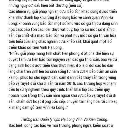
những nguy cơ, dấu hiệu bất thường (nếu có).
Các nhiệm vụ, giải pháp nghiên cứu, bảo tồn khác cũng được triển
khai như thành lập khu rừng đặc dụng bảo vệ cảnh quan Vịnh Hạ
Long; khoanh vùng bảo tồn một số khu vực có giá trị đa dạng sinh
học cao; bảo tồn các loài thực vật quý; lập hồ sơ một số điểm di
sản địa chất-địa mạo; bảo tồn và phát huy một số giá trị văn hóa
tiêu biểu của làng chài; nghiên cứu, khảo sát, khai quật một số
điểm khảo cổ trên Vịnh Hạ Long...
“Nhiều giải pháp mang tính chất tiên phong, đột phá thể hiện sự
quyết tâm ưu tiên bảo tồn nguyên vẹn các giá trị di sản, bảo vệ đa
dạng sinh học được triển khai thực hiện, đó là di dời các hộ dân
làng chài trên vịnh lên bờ sinh sống từ năm 2014, bảo đảm an sinh
xã hội, phúc lợi cho người dân; cấm đánh bắt thủy sản trong vùng
bảo vệ tuyệt đối khu di sản từ năm 2018, các trường hợp vi phạm
đều bị xử lý nghiêm theo quy định; triển khai lập các điểm quy
hoạch nuôi trồng thủy sản nằm ngoài khu vực bảo vệ tuyệt đối di
sản; chấm dứt hoạt động bốc xếp, chuyển tải hàng hóa rời clinker,
xi măng dăm gỗ trên vịnh Hạ Long...”
Trưởng Ban Quản lý Vịnh Hạ Long Vịnh Vũ Kiên Cường.
Đặc biệt, công tác bảo vệ môi trường, phòng ngừa, kiểm soát ô