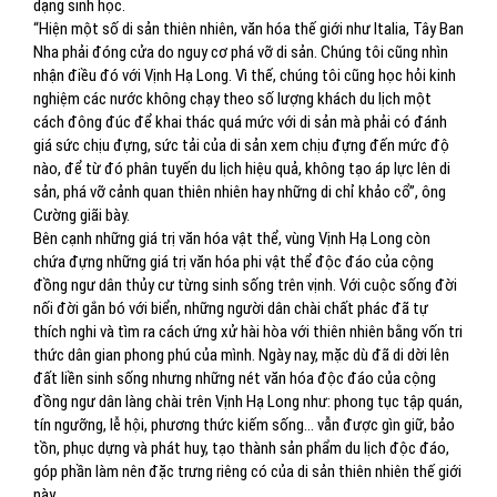
dạng sinh học.
“Hiện một số di sản thiên nhiên, văn hóa thế giới như Italia, Tây Ban
Nha phải đóng cửa do nguy cơ phá vỡ di sản. Chúng tôi cũng nhìn
nhận điều đó với Vịnh Hạ Long. Vì thế, chúng tôi cũng học hỏi kinh
nghiệm các nước không chạy theo số lượng khách du lịch một
cách đông đúc để khai thác quá mức với di sản mà phải có đánh
giá sức chịu đựng, sức tải của di sản xem chịu đựng đến mức độ
nào, để từ đó phân tuyến du lịch hiệu quả, không tạo áp lực lên di
sản, phá vỡ cảnh quan thiên nhiên hay những di chỉ khảo cổ”, ông
Cường giãi bày.
Bên cạnh những giá trị văn hóa vật thể, vùng Vịnh Hạ Long còn
chứa đựng những giá trị văn hóa phi vật thể độc đáo của cộng
đồng ngư dân thủy cư từng sinh sống trên vịnh. Với cuộc sống đời
nối đời gắn bó với biển, những người dân chài chất phác đã tự
thích nghi và tìm ra cách ứng xử hài hòa với thiên nhiên bằng vốn tri
thức dân gian phong phú của mình. Ngày nay, mặc dù đã di dời lên
đất liền sinh sống nhưng những nét văn hóa độc đáo của cộng
đồng ngư dân làng chài trên Vịnh Hạ Long như: phong tục tập quán,
tín ngưỡng, lễ hội, phương thức kiếm sống... vẫn được gìn giữ, bảo
tồn, phục dựng và phát huy, tạo thành sản phẩm du lịch độc đáo,
góp phần làm nên đặc trưng riêng có của di sản thiên nhiên thế giới
này.