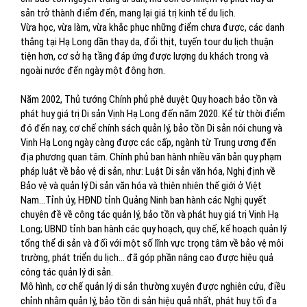
sản trở thành điểm đến, mang lại giá trị kinh tế du lịch.
Vừa học, vừa làm, vừa khắc phục những điểm chưa được, các danh
thắng tại Hạ Long dần thay da, đổi thịt, tuyến tour du lịch thuận
tiện hơn, cơ sở hạ tầng đáp ứng được lượng du khách trong và
ngoài nước đến ngày một đông hơn.
Năm 2002, Thủ tướng Chính phủ phê duyệt Quy hoạch bảo tồn và
phát huy giá trị Di sản Vịnh Hạ Long đến năm 2020. Kể từ thời điểm
đó đến nay, cơ chế chính sách quản lý, bảo tồn Di sản nói chung và
Vịnh Hạ Long ngày càng được các cấp, ngành từ Trung ương đến
địa phương quan tâm. Chính phủ ban hành nhiều văn bản quy phạm
pháp luật về bảo vệ di sản, như: Luật Di sản văn hóa, Nghị định về
Bảo vệ và quản lý Di sản văn hóa và thiên nhiên thế giới ở Việt
Nam...Tỉnh ủy, HĐND tỉnh Quảng Ninh ban hành các Nghị quyết
chuyên đề về công tác quản lý, bảo tồn và phát huy giá trị Vịnh Hạ
Long; UBND tỉnh ban hành các quy hoạch, quy chế, kế hoạch quản lý
tổng thể di sản và đối với một số lĩnh vực trọng tâm về bảo vệ môi
trường, phát triển du lịch... đã góp phần nâng cao được hiệu quả
công tác quản lý di sản.
Mô hình, cơ chế quản lý di sản thường xuyên được nghiên cứu, điều
chỉnh nhằm quản lý, bảo tồn di sản hiệu quả nhất, phát huy tối đa