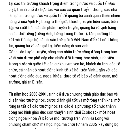
tại các thị trường khách trọng điểm trong nước và quốc tế. Đặc
biệt, thành phố đã hợp tác với
các cơ quan truyền thông, các nhà
làm phim trong nước và quốc tế để quảng bá cảnh quan thiên nhiên
hùng vĩ của Vịnh Hạ Long ra thế giới; thường xuyên biên soạn, biên
tập và xuất bản các ấn phẩm tuyên truyền, quảng bá về vịnh bằng
nhiều thứ tiếng (tiếng Anh, tiếng Trung Quốc...); tăng cường liên
kết với Câu lạc bộ các di sản thế giới ở Việt Nam để kết nối thông
tin, quảng bá về các giá trị, tiềm năng di sản vịnh.
Công tác tuyên truyền, nâng cao nhận thức cộng đồng trong bảo
vệ di sản được phổ cập cho nhiều đối tượng: học sinh, sinh viên
trong nước và quốc tế, dân cư khu vực ven bờ, khách du lịch, các tổ
chức, cá nhân có hoạt động kinh tế-xã hội trên Vịnh... gắn với các
hoạt động giáo dục, ngoại khóa, thực tế về bảo vệ cảnh quan, môi
trường, giá trị Di sản.
Từ năm học 2000-2001, tỉnh đã đưa chương trình giáo dục bảo vệ
di sản vào trường học, được đánh giá tốt và mở rộng triển khai mở
rộng ra tất cả các trường học tại các địa phương; tổ chức thành
công mô hình giáo dục con thuyền sinh thái Ecoboat - một hoạt
động ngoại khóa về bảo vệ môi trường trên Vịnh Hạ Long với
phương châm chơi mà học, học mà chơi từ năm 2005; xây dựng bộ