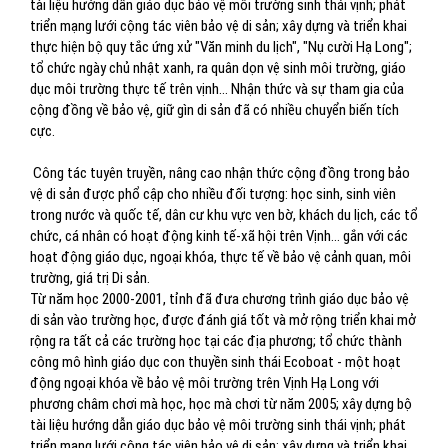
tài liệu hướng dẫn giáo dục bảo vệ môi trường sinh thái vịnh; phát
triển mạng lưới cộng tác viên bảo vệ di sản; xây dựng và triển khai
thực hiện bộ quy tắc ứng xử "Văn minh du lịch", "Nụ cười Hạ Long";
tổ chức ngày chủ nhật xanh, ra quân dọn vệ sinh môi trường, giáo
dục môi trường thực tế trên vịnh... Nhận thức và sự tham gia của
cộng đồng về bảo vệ, giữ gìn di sản đã có nhiều chuyển biến tích
cực.
Công tác tuyên truyền, nâng cao nhận thức cộng đồng trong bảo
vệ di sản được phổ cập cho nhiều đối tượng: học sinh, sinh viên
trong nước và quốc tế, dân cư khu vực ven bờ, khách du lịch, các tổ
chức, cá nhân có hoạt động kinh tế-xã hội trên Vịnh... gắn với các
hoạt động giáo dục, ngoại khóa, thực tế về bảo vệ cảnh quan, môi
trường, giá trị Di sản.
Từ năm học 2000-2001, tỉnh đã đưa chương trình giáo dục bảo vệ
di sản vào trường học, được đánh giá tốt và mở rộng triển khai mở
rộng ra tất cả các trường học tại các địa phương; tổ chức thành
công mô hình giáo dục con thuyền sinh thái Ecoboat - một hoạt
động ngoại khóa về bảo vệ môi trường trên Vịnh Hạ Long với
phương châm chơi mà học, học mà chơi từ năm 2005; xây dựng bộ
tài liệu hướng dẫn giáo dục bảo vệ môi trường sinh thái vịnh; phát
triển mạng lưới cộng tác viên bảo vệ di sản; xây dựng và triển khai