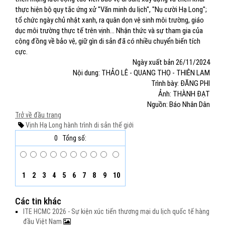
thực hiện bộ quy tắc ứng xử "Văn minh du lịch", "Nụ cười Hạ Long";
tổ chức ngày chủ nhật xanh, ra quân dọn vệ sinh môi trường, giáo
dục môi trường thực tế trên vịnh... Nhận thức và sự tham gia của
cộng đồng về bảo vệ, giữ gìn di sản đã có nhiều chuyển biến tích
cực.
Ngày xuất bản 26/11/2024
Nội dung: THẢO LÊ - QUANG THỌ - THIÊN LAM
Trình bày: ĐĂNG PHI
Ảnh: THÀNH ĐẠT
Nguồn: Báo Nhân Dân
Trở về đầu trang
Vịnh Hạ Long
hành trình
di sản thế giới
0
Tổng số:
1
2
3
4
5
6
7
8
9
10
Các tin khác
ITE HCMC 2026 - Sự kiện xúc tiến thương mại du lịch quốc tế hàng
đầu Việt Nam