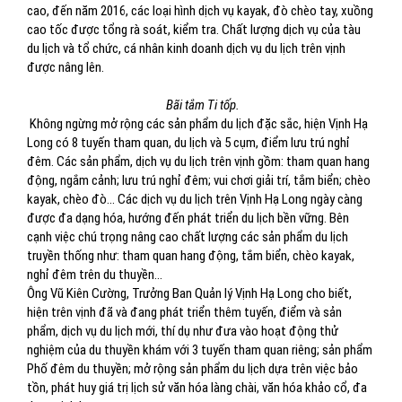
cao, đến năm 2016, các loại hình dịch vụ kayak, đò chèo tay, xuồng
cao tốc được tổng rà soát, kiểm tra. Chất lượng dịch vụ của tàu
du lịch và tổ chức, cá nhân kinh doanh dịch vụ du lịch trên vịnh
được nâng lên.
Bãi tắm Ti tốp.
Không ngừng mở rộng các sản phẩm du lịch đặc sắc, hiện Vịnh Hạ
Long có 8 tuyến tham quan, du lịch và 5 cụm, điểm lưu trú nghỉ
đêm. Các sản phẩm, dịch vụ du lịch trên vịnh gồm: tham quan hang
động, ngắm cảnh; lưu trú nghỉ đêm; vui chơi giải trí, tắm biển; chèo
kayak, chèo đò... Các dịch vụ du lịch trên Vịnh Hạ Long ngày càng
được đa dạng hóa, hướng đến phát triển du lịch bền vững. Bên
cạnh việc chú trọng nâng cao chất lượng các sản phẩm du lịch
truyền thống như: tham quan hang động, tắm biển, chèo kayak,
nghỉ đêm trên du thuyền…
Ông Vũ Kiên Cường, Trưởng Ban Quản lý Vịnh Hạ Long cho biết,
hiện trên vịnh đã và đang phát triển thêm tuyến, điểm và sản
phẩm, dịch vụ du lịch mới, thí dụ như đưa vào hoạt động thử
nghiệm của du thuyền khám với 3 tuyến tham quan riêng; sản phẩm
Phố đêm du thuyền; mở rộng sản phẩm du lịch dựa trên việc bảo
tồn, phát huy giá trị lịch sử văn hóa làng chài, văn hóa khảo cổ, đa