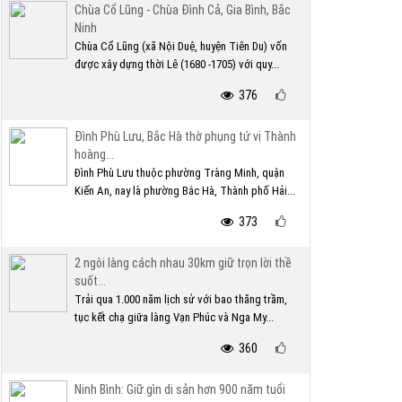
Chùa Cổ Lũng - Chùa Đình Cả, Gia Bình, Bắc
Ninh
Chùa Cổ Lũng (xã Nội Duệ, huyện Tiên Du) vốn
được xây dựng thời Lê (1680 -1705) với quy...
376
Đình Phù Lưu, Bắc Hà thờ phụng tứ vị Thành
hoàng...
Đình Phù Lưu thuộc phường Tràng Minh, quận
Kiến An, nay là phường Bắc Hà, Thành phố Hải...
373
2 ngôi làng cách nhau 30km giữ trọn lời thề
suốt...
Trải qua 1.000 năm lịch sử với bao thăng trầm,
tục kết chạ giữa làng Vạn Phúc và Nga My...
360
Ninh Bình: Giữ gìn di sản hơn 900 năm tuổi