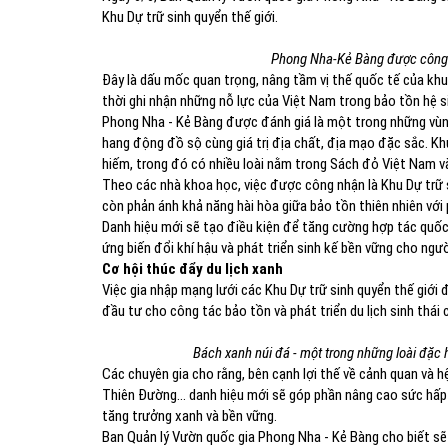
Khu Dự trữ sinh quyển thế giới.
Phong Nha-Kẻ Bàng được công n
Đây là dấu mốc quan trọng, nâng tầm vị thế quốc tế của khu 
thời ghi nhận những nỗ lực của Việt Nam trong bảo tồn hệ si
Phong Nha - Kẻ Bàng được đánh giá là một trong những vùng
hang động đồ sộ cùng giá trị địa chất, địa mạo đặc sắc. Khu
hiếm, trong đó có nhiều loài nằm trong Sách đỏ Việt Nam và
Theo các nhà khoa học, việc được công nhận là Khu Dự trữ si
còn phản ánh khả năng hài hòa giữa bảo tồn thiên nhiên với 
Danh hiệu mới sẽ tạo điều kiện để tăng cường hợp tác quốc
ứng biến đổi khí hậu và phát triển sinh kế bền vững cho ngư
Cơ hội thúc đẩy du lịch xanh
Việc gia nhập mạng lưới các Khu Dự trữ sinh quyển thế giới
đầu tư cho công tác bảo tồn và phát triển du lịch sinh thái 
Bách xanh núi đá - một trong những loài đặc
Các chuyên gia cho rằng, bên cạnh lợi thế về cảnh quan và 
Thiên Đường... danh hiệu mới sẽ góp phần nâng cao sức hấp
tăng trưởng xanh và bền vững.
Ban Quản lý Vườn quốc gia Phong Nha - Kẻ Bàng cho biết sẽ 