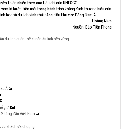
guyên thiên nhiên theo các tiêu chí của UNESCO.
 xem là bước tiến mới trong hành trình khẳng định thương hiệu của
nh học và du lịch sinh thái hàng đầu khu vực Đông Nam Á.
Hoàng Nam
Nguồn: Báo Tiền Phong
tồn
du lịch
quần thể di sản
du lịch bền vững
hâu Á
hế giới
c tế hàng đầu Việt Nam
ợc du khách ưa chuộng