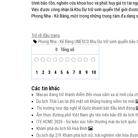
trình bảo tồn, nghiên cứu khoa học và phát huy giá trị tài n
Việc được công nhận là Khu Dự trữ sinh quyển thế giới được
Phong Nha - Kẻ Bàng, một trong những trung tâm đa dạng si
Trở về đầu trang
Phong Nha - Kẻ Bàng
UNESCO
Khu Dự trữ sinh quyển
bảo 
0
Tổng số:
1
2
3
4
5
6
7
8
9
10
Các tin khác
Macao đang trở thành điểm đến mua sắm xa xỉ mới của c
Du lịch Thái Lan lại đối mặt với khủng hoảng niềm tin mới
Thị trường tour dịp nghỉ lễ Quốc khánh bắt đầu khởi động
Ẩm thực đường phố Việt Nam ghi tên trên bản đồ du lịch t
ITE HCMC 2026 - Sự kiện xúc tiến thương mại du lịch quố
Khám phá du lịch hồ Hoà Bình
Du lịch dịp 2/9: Khám phá lịch sử, trải nghiệm văn hóa đư