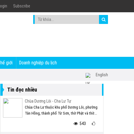
ogin
Subscribe
thế giới
Doanh nghiệp du lịch
English
Tin đọc nhiều
Chùa Dương Lôi - Cha Lư Tự
Chùa Cha Lư thuộc khu phố Dương Lôi, phường
Tân Hồng, thành phố Từ Sơn, thờ Phật và thờ...
543