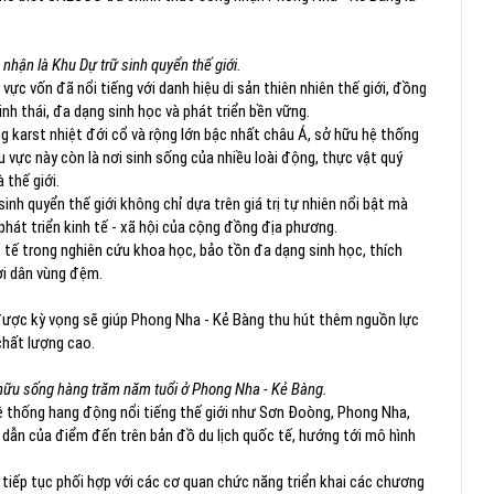
hận là Khu Dự trữ sinh quyển thế giới.
vực vốn đã nổi tiếng với danh hiệu di sản thiên nhiên thế giới, đồng
nh thái, đa dạng sinh học và phát triển bền vững.
 karst nhiệt đới cổ và rộng lớn bậc nhất châu Á, sở hữu hệ thống
 vực này còn là nơi sinh sống của nhiều loài động, thực vật quý
 thế giới.
nh quyển thế giới không chỉ dựa trên giá trị tự nhiên nổi bật mà
phát triển kinh tế - xã hội của cộng đồng địa phương.
 tế trong nghiên cứu khoa học, bảo tồn đa dạng sinh học, thích
ời dân vùng đệm.
 được kỳ vọng sẽ giúp Phong Nha - Kẻ Bàng thu hút thêm nguồn lực
chất lượng cao.
 hữu sống hàng trăm năm tuổi ở Phong Nha - Kẻ Bàng.
hệ thống hang động nổi tiếng thế giới như Sơn Đoòng, Phong Nha,
 dẫn của điểm đến trên bản đồ du lịch quốc tế, hướng tới mô hình
tiếp tục phối hợp với các cơ quan chức năng triển khai các chương