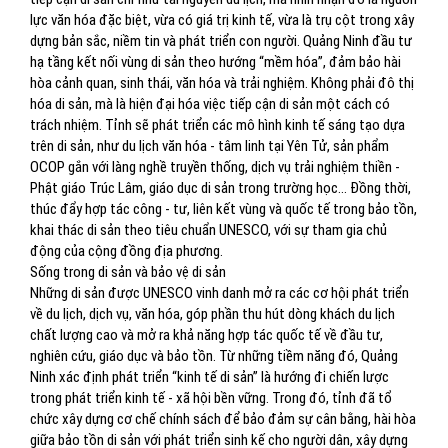
lực văn hóa đặc biệt, vừa có giá trị kinh tế, vừa là trụ cột trong xây
dựng bản sắc, niềm tin và phát triển con người. Quảng Ninh đầu tư
hạ tầng kết nối vùng di sản theo hướng “mềm hóa”, đảm bảo hài
hòa cảnh quan, sinh thái, văn hóa và trải nghiệm. Không phải đô thị
hóa di sản, mà là hiện đại hóa việc tiếp cận di sản một cách có
trách nhiệm. Tỉnh sẽ phát triển các mô hình kinh tế sáng tạo dựa
trên di sản, như du lịch văn hóa - tâm linh tại Yên Tử, sản phẩm
OCOP gắn với làng nghề truyền thống, dịch vụ trải nghiệm thiền -
Phật giáo Trúc Lâm, giáo dục di sản trong trường học... Đồng thời,
thúc đẩy hợp tác công - tư, liên kết vùng và quốc tế trong bảo tồn,
khai thác di sản theo tiêu chuẩn UNESCO, với sự tham gia chủ
động của cộng đồng địa phương.
Sống trong di sản và bảo vệ di sản
Những di sản được UNESCO vinh danh mở ra các cơ hội phát triển
về du lịch, dịch vụ, văn hóa, góp phần thu hút dòng khách du lịch
chất lượng cao và mở ra khả năng hợp tác quốc tế về đầu tư,
nghiên cứu, giáo dục và bảo tồn. Từ những tiềm năng đó, Quảng
Ninh xác định phát triển “kinh tế di sản” là hướng đi chiến lược
trong phát triển kinh tế - xã hội bền vững. Trong đó, tỉnh đã tổ
chức xây dựng cơ chế chính sách để bảo đảm sự cân bằng, hài hòa
giữa bảo tồn di sản với phát triển sinh kế cho người dân, xây dựng