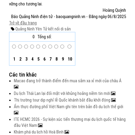
vững cho tương lai.
Hoàng Quỳnh
Báo Quảng Ninh điện tử - baoquangninh.vn - Đăng ngày 06/8/2025
Trở về đầu trang
Quảng Ninh
Yên Tử
kết nối di sản
0
Tổng số:
1
2
3
4
5
6
7
8
9
10
Các tin khác
Macao đang trở thành điểm đến mua sắm xa xỉ mới của châu Á
Du lịch Thái Lan lại đối mặt với khủng hoảng niềm tin mới
Thị trường tour dịp nghỉ lễ Quốc khánh bắt đầu khởi động
Ẩm thực đường phố Việt Nam ghi tên trên bản đồ du lịch thế giới
ITE HCMC 2026 - Sự kiện xúc tiến thương mại du lịch quốc tế hàng
đầu Việt Nam
Khám phá du lịch hồ Hoà Bình