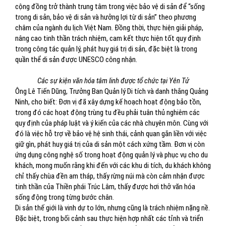
cộng đồng trở thành trung tâm trong việc bảo vệ di sản để “sống
trong di sản, bảo vệ di sản và hưởng lợi từ di sản” theo phương
châm của ngành du lịch Việt Nam. Đồng thời, thực hiện giải pháp,
nâng cao tinh thần trách nhiệm, cam kết thực hiện tốt quy định
trong công tác quản lý, phát huy giá trị di sản, đặc biệt là trong
quần thể di sản được UNESCO công nhận.
Các sự kiện văn hóa tâm linh được tổ chức tại Yên Tử
Ông Lê Tiến Dũng, Trưởng Ban Quản lý Di tích và danh thắng Quảng
Ninh, cho biết: Đơn vị đã xây dựng kế hoạch hoạt động bảo tồn,
trong đó các hoạt động trùng tu đều phải tuân thủ nghiêm các
quy định của pháp luật và ý kiến của các nhà chuyên môn. Cùng với
đó là việc hỗ trợ về bảo vệ hệ sinh thái, cảnh quan gắn liền với việc
giữ gìn, phát huy giá trị của di sản một cách xứng tầm. Đơn vị còn
ứng dụng công nghệ số trong hoạt động quản lý và phục vụ cho du
khách, mong muốn rằng khi đến với các khu di tích, du khách không
chỉ thấy chùa đền am tháp, thấy rừng núi mà còn cảm nhận được
tinh thần của Thiền phái Trúc Lâm, thấy được hơi thở văn hóa
sống động trong từng bước chân.
Di sản thế giới là vinh dự to lớn, nhưng cũng là trách nhiệm nặng nề.
Đặc biệt, trong bối cảnh sau thực hiện hợp nhất các tỉnh và triển