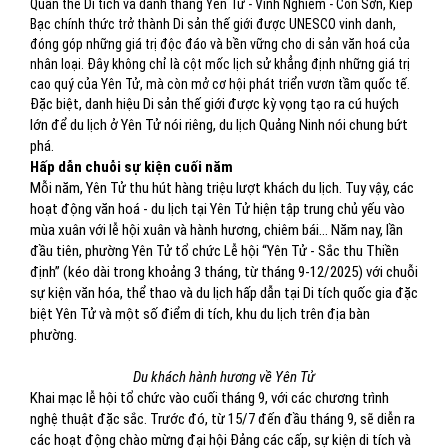
Quần thể Di tích và danh thắng Yên Tử - Vĩnh Nghiêm - Côn Sơn, Kiếp
Bạc chính thức trở thành Di sản thế giới được UNESCO vinh danh,
đóng góp những giá trị độc đáo và bền vững cho di sản văn hoá của
nhân loại. Đây không chỉ là cột mốc lịch sử khẳng định những giá trị
cao quý của Yên Tử, mà còn mở cơ hội phát triển vươn tầm quốc tế.
Đặc biệt, danh hiệu Di sản thế giới được kỳ vọng tạo ra cú huých
lớn để du lịch ở Yên Tử nói riêng, du lịch Quảng Ninh nói chung bứt
phá.
Hấp dẫn chuỗi sự kiện cuối năm
Mỗi năm, Yên Tử thu hút hàng triệu lượt khách du lịch. Tuy vậy, các
hoạt động văn hoá - du lịch tại Yên Tử hiện tập trung chủ yếu vào
mùa xuân với lễ hội xuân và hành hương, chiêm bái... Năm nay, lần
đầu tiên, phường Yên Tử tổ chức Lễ hội “Yên Tử - Sắc thu Thiền
định” (kéo dài trong khoảng 3 tháng, từ tháng 9-12/2025) với chuỗi
sự kiện văn hóa, thể thao và du lịch hấp dẫn tại Di tích quốc gia đặc
biệt Yên Tử và một số điểm di tích, khu du lịch trên địa bàn
phường.
Du khách hành hương về Yên Tử
Khai mạc lễ hội tổ chức vào cuối tháng 9, với các chương trình
nghệ thuật đặc sắc. Trước đó, từ 15/7 đến đầu tháng 9, sẽ diễn ra
các hoạt động chào mừng đại hội Đảng các cấp, sự kiện di tích và