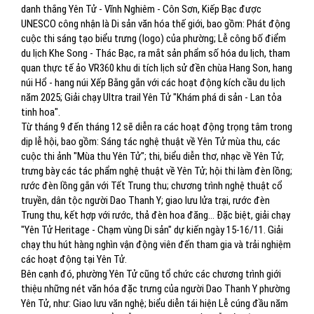
danh thắng Yên Tử - Vĩnh Nghiêm - Côn Sơn, Kiếp Bạc được
UNESCO công nhận là Di sản văn hóa thế giới, bao gồm: Phát động
cuộc thi sáng tạo biểu trưng (logo) của phường; Lễ công bố điểm
du lịch Khe Song - Thác Bạc, ra mắt sản phẩm số hóa du lịch, tham
quan thực tế ảo VR360 khu di tích lịch sử đền chùa Hang Son, hang
núi Hổ - hang núi Xếp Bằng gắn với các hoạt động kích cầu du lịch
năm 2025; Giải chạy Ultra trail Yên Tử "Khám phá di sản - Lan tỏa
tinh hoa".
Từ tháng 9 đến tháng 12 sẽ diễn ra các hoạt động trọng tâm trong
dịp lễ hội, bao gồm: Sáng tác nghệ thuật về Yên Tử mùa thu, các
cuộc thi ảnh "Mùa thu Yên Tử"; thi, biểu diễn thơ, nhạc về Yên Tử;
trưng bày các tác phẩm nghệ thuật về Yên Tử; hội thi làm đèn lồng;
rước đèn lồng gắn với Tết Trung thu; chương trình nghệ thuật cổ
truyền, dân tộc người Dao Thanh Y; giao lưu lửa trại, rước đèn
Trung thu, kết hợp với rước, thả đèn hoa đăng… Đặc biệt, giải chạy
"Yên Tử Heritage - Chạm vùng Di sản" dự kiến ngày 15-16/11. Giải
chạy thu hút hàng nghìn vận động viên đến tham gia và trải nghiệm
các hoạt động tại Yên Tử.
Bên cạnh đó, phường Yên Tử cũng tổ chức các chương trình giới
thiệu những nét văn hóa đặc trưng của người Dao Thanh Y phường
Yên Tử, như: Giao lưu văn nghệ; biểu diễn tái hiện Lễ cúng đầu năm