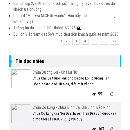
Du lịch dịp 2/9: Khám phá lịch sử, trải nghiệm văn hóa được du
khách ưa chuộng
Ra mắt "Moskva MICE Rewards": Đòn bẩy mới cho doanh nghiệp
lữ hành Việt
Thông tin du lịch nổi bật tháng 7/2026
Du lịch Việt Nam đạt 56% mục tiêu đón khách quốc tế năm 2026
1
2
3
4
5
...
>>
Tin đọc nhiều
Chùa Dương Lôi - Cha Lư Tự
Chùa Cha Lư thuộc khu phố Dương Lôi, phường Tân
Hồng, thành phố Từ Sơn, thờ Phật và thờ...
551
Chùa Cổ Lũng - Chùa Đình Cả, Gia Bình, Bắc Ninh
Chùa Cổ Lũng (xã Nội Duệ, huyện Tiên Du) vốn được xây
dựng thời Lê (1680 -1705) với quy...
387