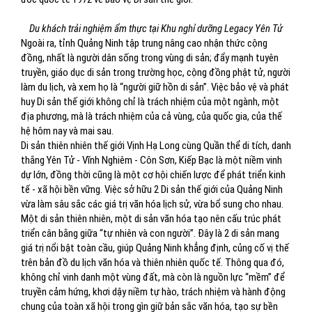
Du khách trải nghiệm ẩm thực tại Khu nghỉ dưỡng Legacy Yên Tử
Ngoài ra, tỉnh Quảng Ninh tập trung nâng cao nhận thức cộng
đồng, nhất là người dân sống trong vùng di sản; đẩy mạnh tuyên
truyền, giáo dục di sản trong trường học, cộng đồng phật tử, người
làm du lịch, và xem họ là “người giữ hồn di sản”. Việc bảo vệ và phát
huy Di sản thế giới không chỉ là trách nhiệm của một ngành, một
địa phương, mà là trách nhiệm của cả vùng, của quốc gia, của thế
hệ hôm nay và mai sau.
Di sản thiên nhiên thế giới Vịnh Hạ Long cùng Quần thể di tích, danh
thắng Yên Tử - Vĩnh Nghiêm - Côn Sơn, Kiếp Bạc là một niềm vinh
dự lớn, đồng thời cũng là một cơ hội chiến lược để phát triển kinh
tế - xã hội bền vững. Việc sở hữu 2 Di sản thế giới của Quảng Ninh
vừa làm sâu sắc các giá trị văn hóa lịch sử, vừa bổ sung cho nhau.
Một di sản thiên nhiên, một di sản văn hóa tạo nên cấu trúc phát
triển cân bằng giữa “tự nhiên và con người”. Đây là 2 di sản mang
giá trị nổi bật toàn cầu, giúp Quảng Ninh khẳng định, củng cố vị thế
trên bản đồ du lịch văn hóa và thiên nhiên quốc tế. Thông qua đó,
không chỉ vinh danh một vùng đất, mà còn là nguồn lực “mềm” để
truyền cảm hứng, khơi dậy niềm tự hào, trách nhiệm và hành động
chung của toàn xã hội trong gìn giữ bản sắc văn hóa, tạo sự bền