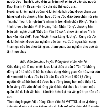
người Dao Thanh Y; biểu diễn tái hiện một phần Lễ cấp sắc người
Dao Thanh Y - Di sản văn hóa phi vật thể quốc gia…
Ngoài ra, khách nghỉ dưỡng và khách du lịch cũng được tham gia
hàng loạt các chương trình hoạt động độc đáo dưới chân núi Yên
Tử, như: Tour trải nghiệm "Bình minh trên đỉnh chùa Đồng", "Hành
trình theo dấu chân Phật Hoàng Trần Nhân Tông", chương trình
biểu diễn nghệ thuật "Diệu âm Yên Tử sơn", show âm nhạc "Tinh
hoa văn hóa Việt"; tour "Huyền thoại Làng Nương"… Cùng với đó,
du khách còn được trải nghiệm các dịch vụ: Cưỡi ngựa; bắn cung;
tham gia các trò chơi dân gian; tham quan, trải nghiệm chợ quê và
ẩm thực chay.
Biểu diễn âm nhạc truyền thống dưới chân Yên Tử
Điều đáng nói là mọi chiến lược khai thác di sản ở Yên Tử không
dừng lại ở tổ chức lễ hội hay phục dựng không gian văn hóa, mà còn
đi kèm một tư duy đầu tư bài bản, lâu dài. Hơn 3.000 tỷ đồng
nguồn vốn xã hội hoá đã được huy động trong hơn một thập kỷ,
biến vùng đất vốn chỉ có rừng già và bậc đá cheo leo thành một
quần thể du lịch văn hóa - tâm linh hiện đại mà vẫn giữ trọn hồn cốt
xưa.
Theo ông Nguyễn Việt Dũng, Giám đốc Sở VHTTDL, đơn vị không
tiếp cận di sản chỉ như tài nguyên du lịch, mà nhìn nhận đó là nguồn