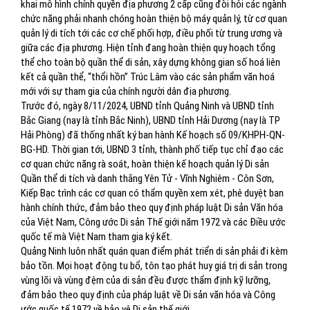
khai mô hình chính quyền địa phương 2 cấp cũng đòi hỏi các ngành
chức năng phải nhanh chóng hoàn thiện bộ máy quản lý, từ cơ quan
quản lý di tích tới các cơ chế phối hợp, điều phối từ trung ương và
giữa các địa phương. Hiện tỉnh đang hoàn thiện quy hoạch tổng
thể cho toàn bộ quần thể di sản, xây dựng không gian số hoá liên
kết cả quần thể, “thổi hồn” Trúc Lâm vào các sản phẩm văn hoá
mới với sự tham gia của chính người dân địa phương.
Trước đó, ngày 8/11/2024, UBND tỉnh Quảng Ninh và UBND tỉnh
Bắc Giang (nay là tỉnh Bắc Ninh), UBND tỉnh Hải Dương (nay là TP
Hải Phòng) đã thống nhất ký ban hành Kế hoạch số 09/KHPH-QN-
BG-HD. Thời gian tới, UBND 3 tỉnh, thành phố tiếp tục chỉ đạo các
cơ quan chức năng rà soát, hoàn thiện kế hoạch quản lý Di sản
Quần thể di tích và danh thắng Yên Tử - Vĩnh Nghiêm - Côn Sơn,
Kiếp Bạc trình các cơ quan có thẩm quyền xem xét, phê duyệt ban
hành chính thức, đảm bảo theo quy định pháp luật Di sản Văn hóa
của Việt Nam, Công ước Di sản Thế giới năm 1972 và các Điều ước
quốc tế mà Việt Nam tham gia ký kết.
Quảng Ninh luôn nhất quán quan điểm phát triển di sản phải đi kèm
bảo tồn. Mọi hoạt động tu bổ, tôn tạo phát huy giá trị di sản trong
vùng lõi và vùng đệm của di sản đều được thẩm định kỹ lưỡng,
đảm bảo theo quy định của pháp luật về Di sản văn hóa và Công
ước quốc tế 1972 về bảo vệ Di sản thế giới.