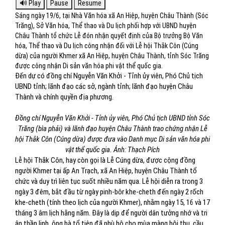
Sáng ngày 19/6, tại Nhà Văn hóa xã An Hiệp, huyện Châu Thành (Sóc
Trăng), Sở Văn hóa, Thể thao và Du lịch phối hợp với UBND huyện
Châu Thành tổ chức Lễ đón nhận quyết định của Bộ trưởng Bộ Văn
hóa, Thể thao và Du lịch công nhận đối với Lễ hội Thắk Côn (Cúng
dừa) của người Khmer xã An Hiệp, huyện Châu Thành, tỉnh Sóc Trăng
được công nhận Di sản văn hóa phi vật thể quốc gia.
Đến dự có đồng chí Nguyễn Văn Khởi - Tỉnh ủy viên, Phó Chủ tịch
UBND tỉnh; lãnh đạo các sở, ngành tỉnh; lãnh đạo huyện Châu
Thành và chính quyền địa phương.
Đồng chí Nguyễn Văn Khởi - Tỉnh ủy viên, Phó Chủ tịch UBND tỉnh Sóc
Trăng (bìa phải) và lãnh đạo huyện Châu Thành trao chứng nhận Lễ
hội Thắk Côn (Cúng dừa) được đưa vào Danh mục Di sản văn hóa phi
vật thể quốc gia. Ảnh: Thạch Pích
Lễ hội Thắk Côn, hay còn gọi là Lễ Cúng dừa, được cộng đồng
người Khmer tại ấp An Trạch, xã An Hiệp, huyện Châu Thành tổ
chức và duy trì liên tục suốt nhiều năm qua. Lễ hội diễn ra trong 3
ngày 3 đêm, bắt đầu từ ngày pinh-bôr khe-cheth đến ngày 2 rốch
khe-cheth (tính theo lịch của người Khmer), nhằm ngày 15, 16 và 17
tháng 3 âm lịch hằng năm. Đây là dịp để người dân tưởng nhớ và tri
ân thần linh, ông bà tổ tiên đã phù hộ cho mùa màng bội thu, cầu