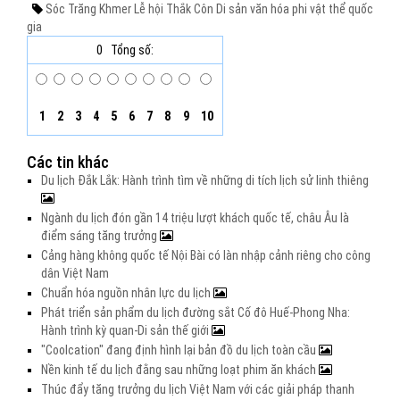
Sóc Trăng
Khmer
Lễ hội Thắk Côn
Di sản văn hóa phi vật thể quốc
gia
0
Tổng số:
1
2
3
4
5
6
7
8
9
10
Các tin khác
Du lịch Đắk Lắk: Hành trình tìm về những di tích lịch sử linh thiêng
Ngành du lịch đón gần 14 triệu lượt khách quốc tế, châu Âu là
điểm sáng tăng trưởng
Cảng hàng không quốc tế Nội Bài có làn nhập cảnh riêng cho công
dân Việt Nam
Chuẩn hóa nguồn nhân lực du lịch
Phát triển sản phẩm du lịch đường sắt Cố đô Huế-Phong Nha:
Hành trình kỳ quan-Di sản thế giới
"Coolcation" đang định hình lại bản đồ du lịch toàn cầu
Nền kinh tế du lịch đằng sau những loạt phim ăn khách
Thúc đẩy tăng trưởng du lịch Việt Nam với các giải pháp thanh