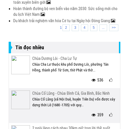
toán xuyên biên giới
Hoàn thành đường bộ ven biển vào năm 2030: Sức sống mới cho
du lịch Việt Nam
Du khách trải nghiệm văn hóa Cơ tu tại Ngày hội Đông Giang
1
2
3
4
5
...
>>
Tin đọc nhiều
Chùa Dương Lôi - Cha Lư Tự
Chùa Cha Lư thuộc khu phố Dương Lôi, phường Tân
Hồng, thành phố Từ Sơn, thờ Phật và thờ...
536
Chùa Cổ Lũng - Chùa Đình Cả, Gia Bình, Bắc Ninh
Chùa Cổ Lũng (xã Nội Duệ, huyện Tiên Du) vốn được xây
dựng thời Lê (1680 -1705) với quy...
359
2 ngôi làng cách nhau 30km giữ trọn lời thề suốt...