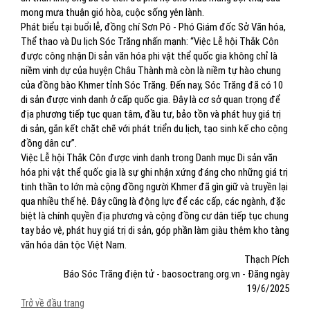
mong mưa thuận gió hòa, cuộc sống yên lành.
Phát biểu tại buổi lễ, đồng chí Sơn Pô - Phó Giám đốc Sở Văn hóa,
Thể thao và Du lịch Sóc Trăng nhấn mạnh: “Việc Lễ hội Thắk Côn
được công nhận Di sản văn hóa phi vật thể quốc gia không chỉ là
niềm vinh dự của huyện Châu Thành mà còn là niềm tự hào chung
của đồng bào Khmer tỉnh Sóc Trăng. Đến nay, Sóc Trăng đã có 10
di sản được vinh danh ở cấp quốc gia. Đây là cơ sở quan trọng để
địa phương tiếp tục quan tâm, đầu tư, bảo tồn và phát huy giá trị
di sản, gắn kết chặt chẽ với phát triển du lịch, tạo sinh kế cho cộng
đồng dân cư”.
Việc Lễ hội Thắk Côn được vinh danh trong Danh mục Di sản văn
hóa phi vật thể quốc gia là sự ghi nhận xứng đáng cho những giá trị
tinh thần to lớn mà cộng đồng người Khmer đã gìn giữ và truyền lại
qua nhiều thế hệ. Đây cũng là động lực để các cấp, các ngành, đặc
biệt là chính quyền địa phương và cộng đồng cư dân tiếp tục chung
tay bảo vệ, phát huy giá trị di sản, góp phần làm giàu thêm kho tàng
văn hóa dân tộc Việt Nam.
Thạch Pích
Báo Sóc Trăng điện tử - baosoctrang.org.vn - Đăng ngày
19/6/2025
Trở về đầu trang