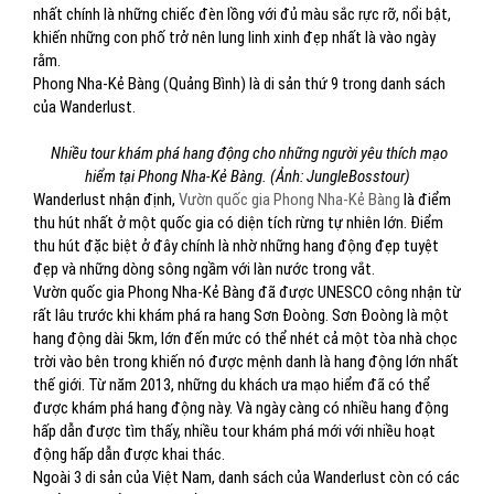
nhất chính là những chiếc đèn lồng với đủ màu sắc rực rỡ, nổi bật,
khiến những con phố trở nên lung linh xinh đẹp nhất là vào ngày
rằm.
Phong Nha-Kẻ Bàng (Quảng Bình) là di sản thứ 9 trong danh sách
của Wanderlust.
Nhiều tour khám phá hang động cho những người yêu thích mạo
hiểm tại Phong Nha-Kẻ Bàng. (Ảnh: JungleBosstour)
Wanderlust nhận định,
Vườn quốc gia Phong Nha-Kẻ Bàng
là điểm
thu hút nhất ở một quốc gia có diện tích rừng tự nhiên lớn. Điểm
thu hút đặc biệt ở đây chính là nhờ những hang động đẹp tuyệt
đẹp và những dòng sông ngầm với làn nước trong vắt.
Vườn quốc gia Phong Nha-Kẻ Bàng đã được UNESCO công nhận từ
rất lâu trước khi khám phá ra hang Sơn Đoòng. Sơn Đoòng là một
hang động dài 5km, lớn đến mức có thể nhét cả một tòa nhà chọc
trời vào bên trong khiến nó được mệnh danh là hang động lớn nhất
thế giới. Từ năm 2013, những du khách ưa mạo hiểm đã có thể
được khám phá hang động này. Và ngày càng có nhiều hang động
hấp dẫn được tìm thấy, nhiều tour khám phá mới với nhiều hoạt
động hấp dẫn được khai thác.
Ngoài 3 di sản của Việt Nam, danh sách của Wanderlust còn có các