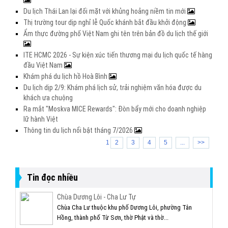
Du lịch Thái Lan lại đối mặt với khủng hoảng niềm tin mới
Thị trường tour dịp nghỉ lễ Quốc khánh bắt đầu khởi động
Ẩm thực đường phố Việt Nam ghi tên trên bản đồ du lịch thế giới
ITE HCMC 2026 - Sự kiện xúc tiến thương mại du lịch quốc tế hàng
đầu Việt Nam
Khám phá du lịch hồ Hoà Bình
Du lịch dịp 2/9: Khám phá lịch sử, trải nghiệm văn hóa được du
khách ưa chuộng
Ra mắt "Moskva MICE Rewards": Đòn bẩy mới cho doanh nghiệp
lữ hành Việt
Thông tin du lịch nổi bật tháng 7/2026
1
2
3
4
5
...
>>
Tin đọc nhiều
Chùa Dương Lôi - Cha Lư Tự
Chùa Cha Lư thuộc khu phố Dương Lôi, phường Tân
Hồng, thành phố Từ Sơn, thờ Phật và thờ...