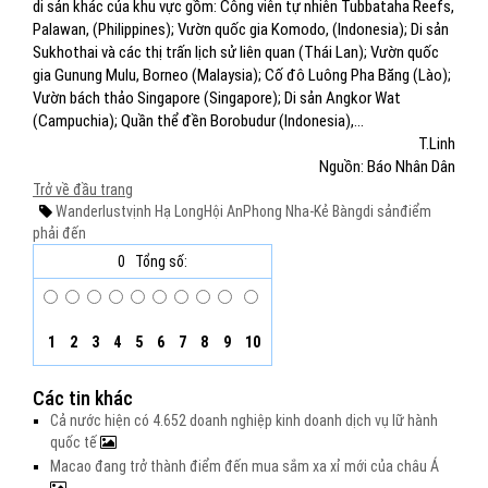
di sản khác của khu vực gồm: Công viên tự nhiên Tubbataha Reefs,
Palawan, (Philippines); Vườn quốc gia Komodo, (Indonesia); Di sản
Sukhothai và các thị trấn lịch sử liên quan (Thái Lan); Vườn quốc
gia Gunung Mulu, Borneo (Malaysia); Cố đô Luông Pha Băng (Lào);
Vườn bách thảo Singapore (Singapore); Di sản Angkor Wat
(Campuchia); Quần thể đền Borobudur (Indonesia),…
T.Linh
Nguồn: Báo Nhân Dân
Trở về đầu trang
Wanderlust
vịnh Hạ Long
Hội An
Phong Nha-Kẻ Bàng
di sản
điểm
phải đến
0
Tổng số:
1
2
3
4
5
6
7
8
9
10
Các tin khác
Cả nước hiện có 4.652 doanh nghiệp kinh doanh dịch vụ lữ hành
quốc tế
Macao đang trở thành điểm đến mua sắm xa xỉ mới của châu Á