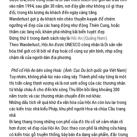
vào năm 1994, sau gần 30 năm, nơi đây gần như không có gì thay
đổi, trong khi lượng du khách đến ngày càng tăng.
Wanderlust gợi ý, du khách nên chèo thuyền kayak để chiêm
ngưỡng vẻ đẹp của các hang động như động Thiên Cung, hoặc
thăm các làng nổi, khám phá những bãi biển tuyệt đẹp.
Đứng thứ 6 trong danh sách này là
Hội An (Quảng Nam)
.
Theo Wanderlust, Hội An được UNESCO công nhận là Di sản văn
hóa thế giới có lẽ bởi vẻ đẹp hoài cổ cùng sự yên bình, nhịp sống
chậm rãi của người dân địa phương.
Phố cổ Hội An bên sông Hoài. (Ảnh: Cục Du lịch quốc gia Việt Nam)
Tuy nhiên, không phải lúc nào cũng vậy. Thành phố này từng là một
thị trấn cảng thịnh vượng và là nơi sinh sống của các thương nhân
từ khắp châu Á cho đến khi sông Thu Bồn bồi lắng khoảng 200
năm trước và các thương nhân chuyển đến nơi khác.
Những dấu tích về quá khứ đa văn hóa của Hội An còn lưu lại trong
các kiến trúc nhà kiểu Pháp, khu phố người Hoa và chùa Cầu trang
nhã.
Đi lang thang trong những con phố của đô thị cổ sẽ cảm nhận rõ
hơn được vẻ đẹp của Hội An. Dọc theo con phố là những cửa hàng
có kiến trúc gỗ truyền thống, bày bán đa dạng sản phẩm, đặc trưng