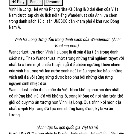
Vịnh Hạ Long, Hội An và Phong Nha-Kẻ Bàng là 3 đại diện của Việt
Nam được tạp chí du lịch nổi tiếng Wanderlust của Anh lựa chọn
trong danh sách 16 di sản UNESCO cần khám phá ở khu vực Đông
Nam Á.
Vịnh Hạ Long đứng đầu trong danh sách của Wanderlust. (Ảnh:
Booking.com)
Wanderlust lựa chọn
Vịnh Hạ Long
là di sản đầu tiên trong danh
sách này. Theo Wanderlust, một trong những trải nghiệm tuyệt vời
nhất là ở trên một chiếc thuyền gỗ để chiêm ngưỡng thiên nhiên
của vịnh Hạ Long với làn nước xanh ngắt màu ngọc lục bảo, những
vách núi đá vôi sừng sững được bao phủ bởi những khu rừng
nguyên sinh nhiệt đới.
Wanderlust nhận định, mặc dù Việt Nam không phải nơi duy nhất
có những khối núi đá vôi khổng lồ, song không có nơi nào trên thế
giới có quy mô ấn tượng hơn Vịnh Hạ Long. Quá trình xói mòn địa
chất ở vịnh Hạ Long đã tạo nên những hang động kỳ bí và ấn
tượng.
(Ảnh: Cục Du lịch quốc gia Việt Nam)
Được UNESCO công nhận là Di sản thiên nhiên thế giới lần đầu tiên