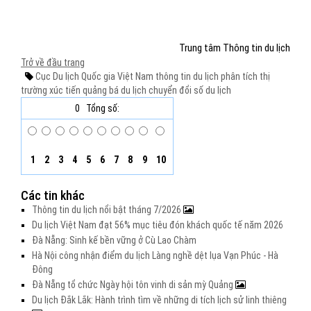
Trung tâm Thông tin du lịch
Trở về đầu trang
Cục Du lịch Quốc gia Việt Nam
thông tin du lịch
phân tích thị
trường
xúc tiến quảng bá du lịch
chuyển đổi số du lịch
0
Tổng số:
1
2
3
4
5
6
7
8
9
10
Các tin khác
Thông tin du lịch nổi bật tháng 7/2026
Du lịch Việt Nam đạt 56% mục tiêu đón khách quốc tế năm 2026
Đà Nẵng: Sinh kế bền vững ở Cù Lao Chàm
Hà Nội công nhận điểm du lịch Làng nghề dệt lụa Vạn Phúc - Hà
Đông
Đà Nẵng tổ chức Ngày hội tôn vinh di sản mỳ Quảng
Du lịch Đắk Lắk: Hành trình tìm về những di tích lịch sử linh thiêng