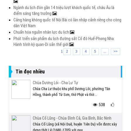
Ngành du lịch đón gần 14 triệu lượt khách quốc tế, châu Âu là
điểm sáng tăng trưởng
Cảng hàng không quốc tế Nội Bài có làn nhập cảnh riêng cho công
dân Việt Nam
Chuẩn hóa nguồn nhân lực du lịch
Phát triển sản phẩm du lịch đường sắt Cố đô Huế-Phong Nha:
Hành trình kỳ quan-Di sản thế giới
1
2
3
4
5
...
>>
Tin đọc nhiều
Chùa Dương Lôi - Cha Lư Tự
Chùa Cha Lư thuộc khu phố Dương Lôi, phường Tân
Hồng, thành phố Từ Sơn, thờ Phật và thờ...
538
Chùa Cổ Lũng - Chùa Đình Cả, Gia Bình, Bắc Ninh
Chùa Cổ Lũng (xã Nội Duệ, huyện Tiên Du) vốn được xây
dựng thời Lê (1680 -1705) với quy...