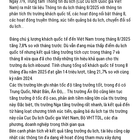
Ngày 7/9, Trung tâm Thông tin du lịch (Cục Du lịch Quốc gia Việt
Nam) ra mắt tài liệu Thông tin du lịch tháng 8/2025 với thông tin
phân tích thị trường khách quốc tế, các hoạt động nổi bật tháng 8,
các hoạt động truyền thông, xúc tiến quảng bá du lịch, chuyển đổi số
du lịch...
Đáng chú ý, lượng khách quốc tế đến Việt Nam trong tháng 8/2025
tăng 7,8% so với tháng trước. Dù vẫn đang mùa thấp điểm du lịch
quốc tế nhưng kết quả tăng trưởng tích cực trong tháng 7 và
tháng 8 vừa qua đã cho thấy những tín hiệu khả quan cho thị
trường du lịch inbound. Tính chung tổng số khách quốc tế trong 8
tháng đầu năm 2025 đạt gần 14 triệu lượt, tăng 21,7% so với cùng
kỳ năm 2024.
Các thị trường lớn ghi nhận tốc độ tăng trưởng tốt, trong đó có
Trung Quốc, Nhật Bản, Ấn Độ,... Thị trường Ấn Độ cũng liên tục
tăng trưởng ở tốc độ cao, phản ánh tiềm năng lớn của thị trường
này. Đặc biệt, thị trường Nga tăng trưởng rất nhanh, là kết quả đến
từ hàng loạt chương trình xúc tiến, quảng bá du lịch tại thị trường
này của Cục Du lịch Quốc gia Việt Nam, Bộ VHTTDL, các địa
phương, doanh nghiệp trong thời gian qua.
Bên cạnh phân tích về kết quả tăng trưởng du lịch, tài liệu cũng cập
nhật các thông tin đa dạng về hoạt động tham mưu xây dựng