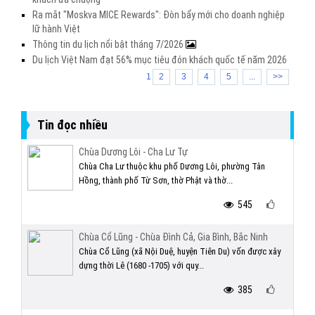
Ra mắt "Moskva MICE Rewards": Đòn bẩy mới cho doanh nghiệp
lữ hành Việt
Thông tin du lịch nổi bật tháng 7/2026
Du lịch Việt Nam đạt 56% mục tiêu đón khách quốc tế năm 2026
1
2
3
4
5
...
>>
Tin đọc nhiều
Chùa Dương Lôi - Cha Lư Tự
Chùa Cha Lư thuộc khu phố Dương Lôi, phường Tân
Hồng, thành phố Từ Sơn, thờ Phật và thờ...
545
Chùa Cổ Lũng - Chùa Đình Cả, Gia Bình, Bắc Ninh
Chùa Cổ Lũng (xã Nội Duệ, huyện Tiên Du) vốn được xây
dựng thời Lê (1680 -1705) với quy...
385