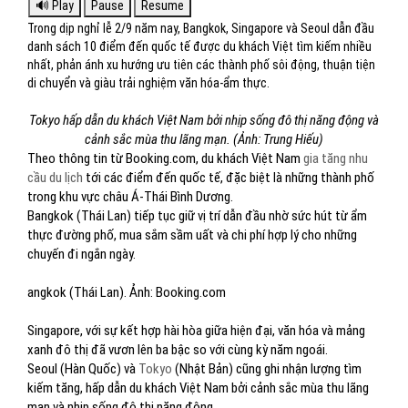
Trong dịp nghỉ lễ 2/9 năm nay, Bangkok, Singapore và Seoul dẫn đầu
danh sách 10 điểm đến quốc tế được du khách Việt tìm kiếm nhiều
nhất, phản ánh xu hướng ưu tiên các thành phố sôi động, thuận tiện
di chuyển và giàu trải nghiệm văn hóa-ẩm thực.
Tokyo hấp dẫn du khách Việt Nam bởi nhịp sống đô thị năng động và
cảnh sắc mùa thu lãng mạn. (Ảnh: Trung Hiếu)
Theo thông tin từ Booking.com, du khách Việt Nam
gia tăng nhu
cầu du lịch
tới các điểm đến quốc tế, đặc biệt là những thành phố
trong khu vực châu Á-Thái Bình Dương.
Bangkok (Thái Lan) tiếp tục giữ vị trí dẫn đầu nhờ sức hút từ ẩm
thực đường phố, mua sắm sầm uất và chi phí hợp lý cho những
chuyến đi ngắn ngày.
angkok (Thái Lan). Ảnh: Booking.com
Singapore, với sự kết hợp hài hòa giữa hiện đại, văn hóa và mảng
xanh đô thị đã vươn lên ba bậc so với cùng kỳ năm ngoái.
Seoul (Hàn Quốc) và
Tokyo
(Nhật Bản) cũng ghi nhận lượng tìm
kiếm tăng, hấp dẫn du khách Việt Nam bởi cảnh sắc mùa thu lãng
mạn và nhịp sống đô thị năng động.