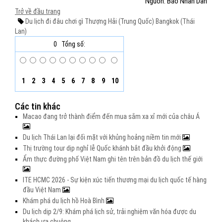
Nguồn: Báo Nhân Dân
Trở về đầu trang
Du lịch
đi đâu chơi gì
Thượng Hải (Trung Quốc)
Bangkok (Thái
Lan)
0
Tổng số:
1
2
3
4
5
6
7
8
9
10
Các tin khác
Macao đang trở thành điểm đến mua sắm xa xỉ mới của châu Á
Du lịch Thái Lan lại đối mặt với khủng hoảng niềm tin mới
Thị trường tour dịp nghỉ lễ Quốc khánh bắt đầu khởi động
Ẩm thực đường phố Việt Nam ghi tên trên bản đồ du lịch thế giới
ITE HCMC 2026 - Sự kiện xúc tiến thương mại du lịch quốc tế hàng
đầu Việt Nam
Khám phá du lịch hồ Hoà Bình
Du lịch dịp 2/9: Khám phá lịch sử, trải nghiệm văn hóa được du
khách ưa chuộng