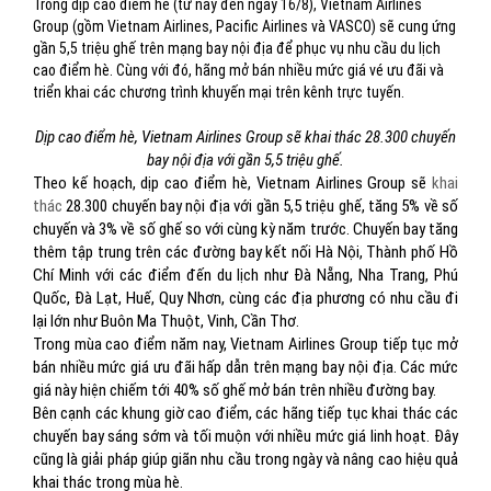
Trong dịp cao điểm hè (từ nay đến ngày 16/8), Vietnam Airlines
Group (gồm Vietnam Airlines, Pacific Airlines và VASCO) sẽ cung ứng
gần 5,5 triệu ghế trên mạng bay nội địa để phục vụ nhu cầu du lịch
cao điểm hè. Cùng với đó, hãng mở bán nhiều mức giá vé ưu đãi và
triển khai các chương trình khuyến mại trên kênh trực tuyến.
Dịp cao điểm hè, Vietnam Airlines Group sẽ khai thác 28.300 chuyến
bay nội địa với gần 5,5 triệu ghế.
Theo kế hoạch, dịp cao điểm hè, Vietnam Airlines Group sẽ
khai
thác
28.300 chuyến bay nội địa với gần 5,5 triệu ghế, tăng 5% về số
chuyến và 3% về số ghế so với cùng kỳ năm trước. Chuyến bay tăng
thêm tập trung trên các đường bay kết nối Hà Nội, Thành phố Hồ
Chí Minh với các điểm đến du lịch như Đà Nẵng, Nha Trang, Phú
Quốc, Đà Lạt, Huế, Quy Nhơn, cùng các địa phương có nhu cầu đi
lại lớn như Buôn Ma Thuột, Vinh, Cần Thơ.
Trong mùa cao điểm năm nay, Vietnam Airlines Group tiếp tục mở
bán nhiều mức giá ưu đãi hấp dẫn trên mạng bay nội địa. Các mức
giá này hiện chiếm tới 40% số ghế mở bán trên nhiều đường bay.
Bên cạnh các khung giờ cao điểm, các hãng tiếp tục khai thác các
chuyến bay sáng sớm và tối muộn với nhiều mức giá linh hoạt. Đây
cũng là giải pháp giúp giãn nhu cầu trong ngày và nâng cao hiệu quả
khai thác trong mùa hè.