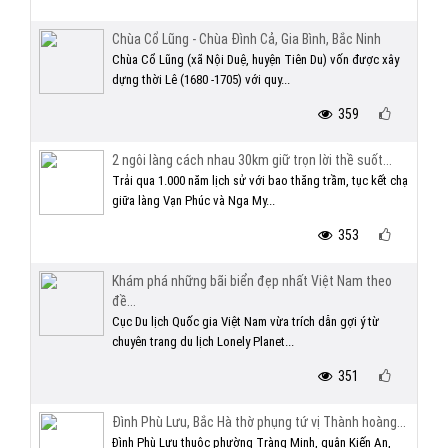
Chùa Cổ Lũng - Chùa Đình Cả, Gia Bình, Bắc Ninh
Chùa Cổ Lũng (xã Nội Duệ, huyện Tiên Du) vốn được xây
dựng thời Lê (1680 -1705) với quy...
359
2 ngôi làng cách nhau 30km giữ trọn lời thề suốt...
Trải qua 1.000 năm lịch sử với bao thăng trầm, tục kết chạ
giữa làng Vạn Phúc và Nga My...
353
Khám phá những bãi biển đẹp nhất Việt Nam theo
đề...
Cục Du lịch Quốc gia Việt Nam vừa trích dẫn gợi ý từ
chuyên trang du lịch Lonely Planet...
351
Đình Phù Lưu, Bắc Hà thờ phụng tứ vị Thành hoàng...
Đình Phù Lưu thuộc phường Tràng Minh, quận Kiến An,