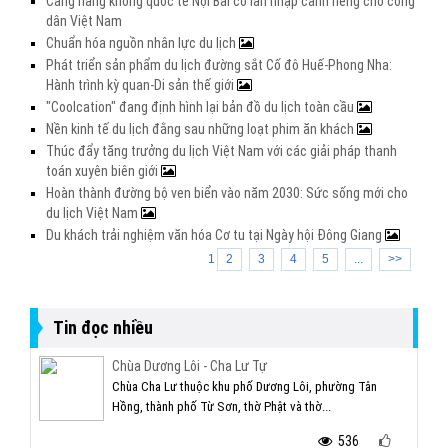
Cảng hàng không quốc tế Nội Bài có làn nhập cảnh riêng cho công
dân Việt Nam
Chuẩn hóa nguồn nhân lực du lịch
Phát triển sản phẩm du lịch đường sắt Cố đô Huế-Phong Nha:
Hành trình kỳ quan-Di sản thế giới
"Coolcation" đang định hình lại bản đồ du lịch toàn cầu
Nền kinh tế du lịch đằng sau những loạt phim ăn khách
Thúc đẩy tăng trưởng du lịch Việt Nam với các giải pháp thanh
toán xuyên biên giới
Hoàn thành đường bộ ven biển vào năm 2030: Sức sống mới cho
du lịch Việt Nam
Du khách trải nghiệm văn hóa Cơ tu tại Ngày hội Đông Giang
1
2
3
4
5
...
>>
Tin đọc nhiều
Chùa Dương Lôi - Cha Lư Tự
Chùa Cha Lư thuộc khu phố Dương Lôi, phường Tân
Hồng, thành phố Từ Sơn, thờ Phật và thờ...
536