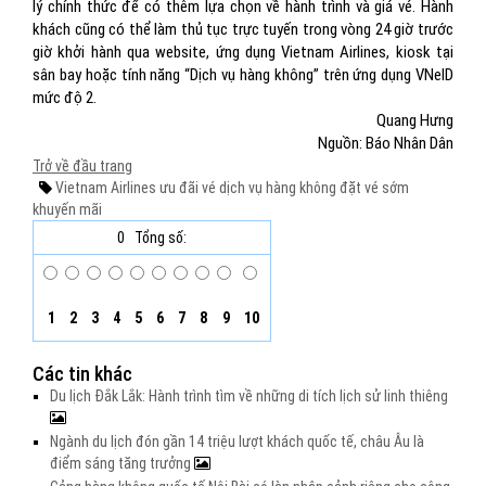
lý chính thức để có thêm lựa chọn về hành trình và giá vé. Hành
khách cũng có thể làm thủ tục trực tuyến trong vòng 24 giờ trước
giờ khởi hành qua website, ứng dụng Vietnam Airlines, kiosk tại
sân bay hoặc tính năng “Dịch vụ hàng không” trên ứng dụng VNeID
mức độ 2.​
Quang Hưng
Nguồn: Báo Nhân Dân
Trở về đầu trang
Vietnam Airlines
ưu đãi vé
dịch vụ hàng không
đặt vé sớm
khuyến mãi
0
Tổng số:
1
2
3
4
5
6
7
8
9
10
Các tin khác
Du lịch Đắk Lắk: Hành trình tìm về những di tích lịch sử linh thiêng
Ngành du lịch đón gần 14 triệu lượt khách quốc tế, châu Âu là
điểm sáng tăng trưởng