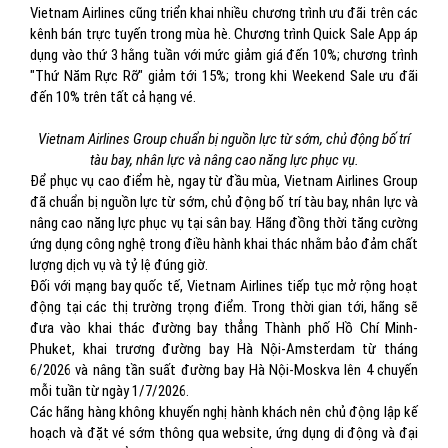
Vietnam Airlines cũng triển khai nhiều chương trình ưu đãi trên các
kênh bán trực tuyến trong mùa hè. Chương trình Quick Sale App áp
dụng vào thứ 3 hằng tuần với mức giảm giá đến 10%; chương trình
"Thứ Năm Rực Rỡ" giảm tới 15%; trong khi Weekend Sale ưu đãi
đến 10% trên tất cả hạng vé.
Vietnam Airlines Group chuẩn bị nguồn lực từ sớm, chủ động bố trí
tàu bay, nhân lực và nâng cao năng lực phục vụ.
Để phục vụ cao điểm hè, ngay từ đầu mùa, Vietnam Airlines Group
đã chuẩn bị nguồn lực từ sớm, chủ động bố trí tàu bay, nhân lực và
nâng cao năng lực phục vụ tại sân bay. Hãng đồng thời tăng cường
ứng dụng công nghệ trong điều hành khai thác nhằm bảo đảm chất
lượng dịch vụ và tỷ lệ đúng giờ.
Đối với mạng bay quốc tế, Vietnam Airlines tiếp tục mở rộng hoạt
động tại các thị trường trọng điểm. Trong thời gian tới, hãng sẽ
đưa vào khai thác đường bay thẳng Thành phố Hồ Chí Minh-
Phuket, khai trương đường bay Hà Nội-Amsterdam từ tháng
6/2026 và nâng tần suất đường bay Hà Nội-Moskva lên 4 chuyến
mỗi tuần từ ngày 1/7/2026.
Các hãng hàng không khuyến nghị hành khách nên chủ động lập kế
hoạch và đặt vé sớm thông qua website, ứng dụng di động và đại