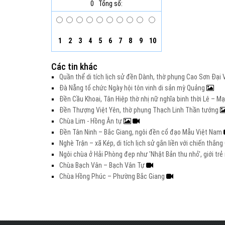
0
Tổng số:
1
2
3
4
5
6
7
8
9
10
Các tin khác
Quần thể di tích lịch sử đền Dành, thờ phụng Cao Sơn Đạ
Đà Nẵng tổ chức Ngày hội tôn vinh di sản mỳ Quảng
Đền Cầu Khoai, Tân Hiệp thờ nhị nữ nghĩa binh thời Lê – M
Đền Thượng Việt Yên, thờ phụng Thạch Linh Thần tướng
Chùa Lim - Hồng Ân tự
Đền Tân Ninh – Bắc Giang, ngôi đền cổ đạo Mẫu Việt Nam
Nghè Trận – xã Kép, di tích lịch sử gắn liền với chiến thắ
Ngôi chùa ở Hải Phòng đẹp như 'Nhật Bản thu nhỏ', giới t
Chùa Bạch Vân – Bạch Vân Tự
Chùa Hồng Phúc – Phường Bắc Giang