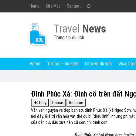
Home
Site Map
Contact
Travel
News
Trang tin du lịch
Home
Tin tức - Sự kiện
Dịch vụ du lịch
Visa, hộ 
Đình Phúc Xá: Đình cổ trên đất Ngọ
Vẫn vẹn nguyên vẻ đẹp ban sơ, đình Phúc Xá (xã Ngọc Sơn, h
nơi đây. Giá trị văn hóa vật thể dù bị “điêu linh”, nhưng phi 
của dân cư, dấu xưa nền cũ còn, thì đình còn.
Đình Phúc Xá (xã Ngọc Sơn, huyện 