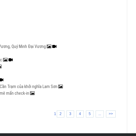
i Vương, Quý Minh Đại Vương
ạc
ng Cần Trạm của khởi nghĩa Lam Sơn
rẻ mê mẩn check-in
1
2
3
4
5
...
>>