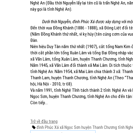
Nghệ An (Đầu thời Nguyễn lấy lại tên cũ là trấn Nghệ An, n
này gọi là tỉnh Nghệ An).
Dưới thời Nguyễn, đình Phúc Xá được xây dựng với một
Đến thời vua Đồng Khánh (1886 - 1888), xã Đông Liệt đổi
(Năm Đồng Khánh thứ nhất, vì kỵ húy (tên cúng cơm của 
Đàn.
Niên hiệu Duy Tân năm thứ nhất (1907), cắt tổng Nam Kim
thời cắt phần lớn tổng Xuân Lâm và tổng Đại Đồng nhập và
xã Văn Lâm, tổng Xuân Lâm, huyện Thanh Chương, tỉnh Ng
Năm 1945, xã Văn Lâm đổi thành xã Mai Lâm. Di tích thuộc
tỉnh Nghệ An. Năm 1954, xã Mai Lâm chia thành 3 xã: Than
Thanh Lam, huyện Thanh Chương, tỉnh Nghệ An (Theo “Than
hội, Hà Nội - 2010, tr 68).
Và năm 1991, tỉnh Nghệ Tĩnh tách thành 2 tỉnh: Nghệ An và 
Ngọc Sơn, huyện Thanh Chương, tỉnh Nghệ An cho đến tận 
Còn tiếp...
Trở về đầu trang
đình Phúc Xá
xã Ngọc Sơn
huyện Thanh Chương
tỉnh Ngh