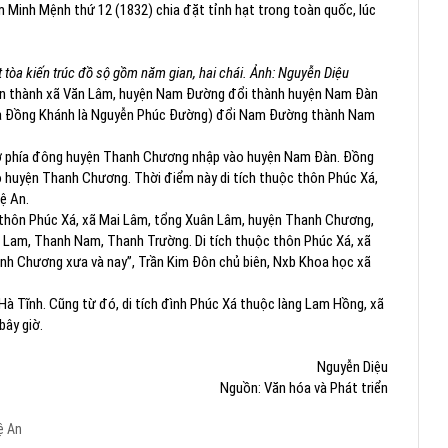
ăm Minh Mệnh thứ 12 (1832) chia đặt tỉnh hạt trong toàn quốc, lúc
 tòa kiến trúc đồ sộ gồm năm gian, hai chái. Ảnh: Nguyễn Diệu
 tên thành xã Văn Lâm, huyện Nam Đường đổi thành huyện Nam Đàn
vua Đồng Khánh là Nguyễn Phúc Đường) đổi Nam Đường thành Nam
 ở phía đông huyện Thanh Chương nhập vào huyện Nam Đàn. Đồng
o huyện Thanh Chương. Thời điểm này di tích thuộc thôn Phúc Xá,
hệ An.
 thôn Phúc Xá, xã Mai Lâm, tổng Xuân Lâm, huyện Thanh Chương,
h Lam, Thanh Nam, Thanh Trường. Di tích thuộc thôn Phúc Xá, xã
h Chương xưa và nay”, Trần Kim Đôn chủ biên, Nxb Khoa học xã
Hà Tĩnh. Cũng từ đó, di tích đình Phúc Xá thuộc làng Lam Hồng, xã
bây giờ.
Nguyễn Diệu
Nguồn: Văn hóa và Phát triển
ệ An