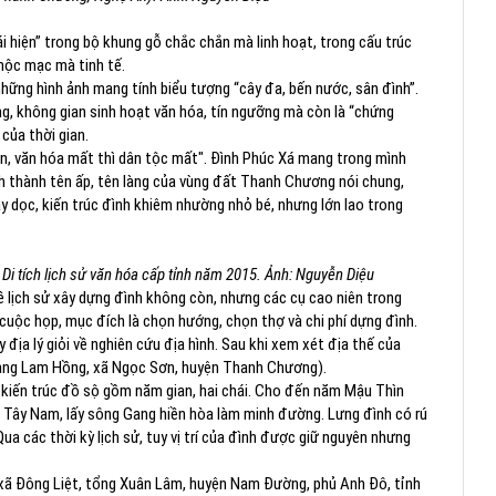
ái hiện” trong bộ khung gỗ chắc chắn mà linh hoạt, trong cấu trúc
 mộc mạc mà tinh tế.
 những hình ảnh mang tính biểu tượng “cây đa, bến nước, sân đình”.
ng, không gian sinh hoạt văn hóa, tín ngưỡng mà còn là “chứng
 của thời gian.
òn, văn hóa mất thì dân tộc mất". Đình Phúc Xá mang trong mình
 hình thành tên ấp, tên làng của vùng đất Thanh Chương nói chung,
ãy dọc, kiến trúc đình khiêm nhường nhỏ bé, nhưng lớn lao trong
i tích lịch sử văn hóa cấp tỉnh năm 2015. Ảnh: Nguyễn Diệu
 về lịch sử xây dựng đình không còn, nhưng các cụ cao niên trong
 cuộc họp, mục đích là chọn hướng, chọn thợ và chi phí dựng đình.
 địa lý giỏi về nghiên cứu địa hình. Sau khi xem xét địa thế của
à làng Lam Hồng, xã Ngọc Sơn, huyện Thanh Chương).
 kiến trúc đồ sộ gồm năm gian, hai chái. Cho đến năm Mậu Thìn
 Tây Nam, lấy sông Gang hiền hòa làm minh đường. Lưng đình có rú
a các thời kỳ lịch sử, tuy vị trí của đình được giữ nguyên nhưng
, xã Đông Liệt, tổng Xuân Lâm, huyện Nam Đường, phủ Anh Đô, tỉnh