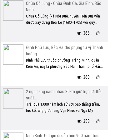
Chùa Cổ Lũng - Chùa Đình Cả, Gia Bình, Bắc
Ninh
Chùa Cổ Lũng (xã Nội Duệ, huyện Tiên Du) vốn
được xây dựng thời Lê (1680 -1705) với quy...
366
Đình Phù Lưu, Bắc Hà thờ phụng tứ vị Thành
hoàng...
Đình Phù Lưu thuộc phường Tràng Minh, quận
Kiến An, nay là phường Bắc Hà, Thành phố Hải...
360
2 ngôi làng cách nhau 30km giữ trọn lời thề
suốt...
Trải qua 1.000 năm lịch sử với bao thăng trầm,
tục kết chạ giữa làng Vạn Phúc và Nga My...
358
Ninh Bình: Giữ gìn di sản hơn 900 năm tuổi