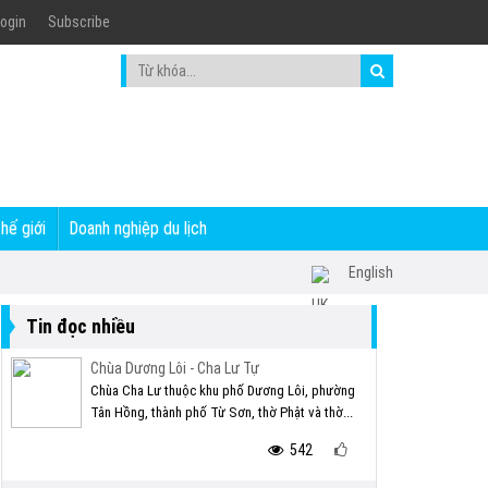
ogin
Subscribe
thế giới
Doanh nghiệp du lịch
English
Tin đọc nhiều
Chùa Dương Lôi - Cha Lư Tự
Chùa Cha Lư thuộc khu phố Dương Lôi, phường
Tân Hồng, thành phố Từ Sơn, thờ Phật và thờ...
542