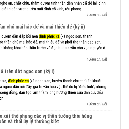
nghệ an. chắt chiu, thấm đượm tinh thần tiền nhân đã để lại, đình
giá trị còn vương trên mái đình cổ kính, rêu phong.
Xem chi tiết
hần chủ mai hắc đế và mai thiếu đế (kỳ ii)
, đượm dần đắp bồi nên
đình phúc xá
(xã ngọc sơn, thanh
hờ thần chủ mai hắc đế, mai thiếu đế và phối thờ thần cao sơn,
ách không khỏi bần thần trước vẻ đẹp ban sơ vẫn còn vẹn nguyên ở
Xem chi tiết
cổ trên đất ngọc sơn (kỳ i)
n sơ,
đình phúc xá
(xã ngọc sơn, huyện thanh chương) ẩn khuất
 người dân nơi đây. giá trị văn hóa vật thể dù bị “điêu linh”, nhưng
ới cộng đồng, dân tộc. âm thầm lòng hướng thiện của dân cư, dấu
òn.
Xem chi tiết
ơ xá) thờ phụng các vị thần tướng thời hùng
ân và thái úy lý thường kiệt