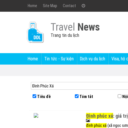
Home
Site Map
Contact
Travel
News
Trang tin du lịch
Home
Tin tức - Sự kiện
Dịch vụ du lịch
Visa, hộ 
Tiêu đề
Tóm tắt
Nội
đình phúc xá
: giá t
đình phúc xá
(xã ngọc sơn,