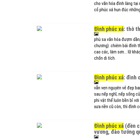
cho văn hóa đình làng tại 
cổ phúc xá hun đúc những 
đình phúc xá
: thờ t
phù sa văn hóa đượm dần
chương). chiêm bái đình t
cao các, lâm sơn... lữ kh
chốn di tích.
đình phúc xá
: đình 
vẫn vẹn nguyên vẻ đẹp ba
sau nếp nghĩ, nếp sống của
phi vật thể luôn bền bỉ v
xưa nền cũ còn, thì đình c
đình phúc xá
(đền c
vương, đào tướng qu