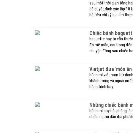
sau một thời gian tổng hợp
có quyết định xác lập 10 
bộ tiêu chí kỷ lục ẩm thự
chiếc bánh baguett
baguette hay ta vẫn thườn
đó mê mẩn, coi trọng đến v
chuyện đằng sau chiếc b
vietjet đưa 'món ă
bánh mì việt nam trứ danh
khách trong và ngoài nướ
hành trình bay.
những chiếc bánh m
bánh mì cay hải phòng là 
nhiều người dân địa phươn