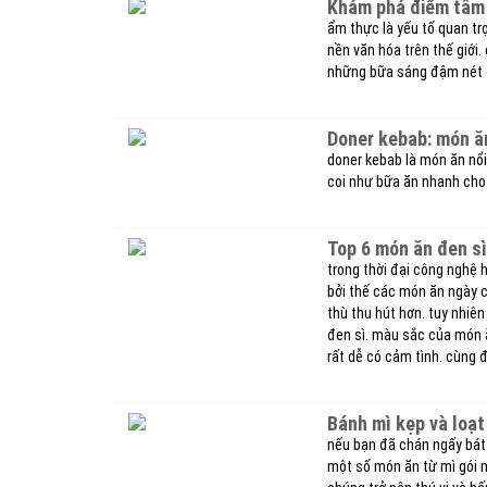
khám phá điểm tâm
ẩm thực là yếu tố quan tr
nền văn hóa trên thế giới
những bữa sáng đậm nét đ
doner kebab: món ă
doner kebab là món ăn nổi
coi như bữa ăn nhanh cho
top 6 món ăn đen sì
trong thời đại công nghệ 
bởi thế các món ăn ngày 
thù thu hút hơn. tuy nhiên
đen sì. màu sắc của món ă
rất dễ có cảm tình. cùng
bánh mì kẹp và loạ
nếu bạn đã chán ngấy bát
một số món ăn từ mì gói m