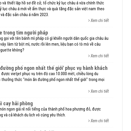
 và thiết lập hồ sơ đề cử, tổ chức kỷ lục châu á vừa chính thức
kỷ lục châu á mới về ẩm thực và quà tặng đặc sản việt nam theo
c và đặc sản châu á năm 2023.
Xem chi tiết
e trong tim người pháp
g gọi với tên bánh mì pháp có gì khiến người dân quốc gia châu âu
ậy. làm từ bột mì, nước rồi lên men, liệu bạn có tò mò về câu
aguette không?
Xem chi tiết
n đường phố ngon nhất thế giới' phục vụ hành khách
 được vietjet phục vụ trên độ cao 10.000 mét, chiều lòng du
c thưởng thức "món ăn đường phố ngon nhất thế giới" trong mọi
Xem chi tiết
ì cay hải phòng
món ngon giá rẻ nổi tiếng của thành phố hoa phượng đỏ, được
g và cả khách du lịch vô cùng yêu thích.
Xem chi tiết