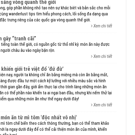
 sáng vòng quanh thế giới
ọng, góp phần không nhỏ tạo nên sự khác biêt và bản sắc cho mỗi
. cùng wanderlust tips tìm hiểu phong cách, lối sống đa dạng qua
ặc trưng riêng của các quốc gia vòng quanh thế giới.
Xem chi tiết
n gây “tranh cãi”
 tiếng toàn thế giới, có nguồn gốc từ thổ nhĩ kỳ. món ăn này được
 người châu âu vào ngày bận rộn.
Xem chi tiết
 khiến giới trẻ việt đổ 'đứ đừ'
hiện nay, người ta không chỉ ăn bằng miệng mà còn ăn bằng mắt,
càng được đầu tư một cách kỹ lưỡng với nhiều màu sắc và hình
 thời gian gần đây, giới ẩm thực lại cho trình làng những món ăn
n có thể phần nào khiến ta ai ngại ban đầu, nhưng khi nếm thử lại
 điểm qua những món ăn như thế ngay dưới đây!
Xem chi tiết
t món ăn từ mì tôm 'độc nhất vô nhị'
 mì tôm chế biến theo cách thông thường, bạn có thể tham khảo
ới lạ ngay dưới đây để có thể cải thiện món ăn của mình, khiến