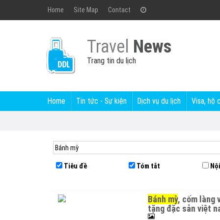
Home
Site Map
Contact
Travel
News
Trang tin du lịch
Home
Tin tức - Sự kiện
Dịch vụ du lịch
Visa, hộ 
Tiêu đề
Tóm tắt
Nội
bánh mỳ
, cốm làng 
tặng đặc sản việt 