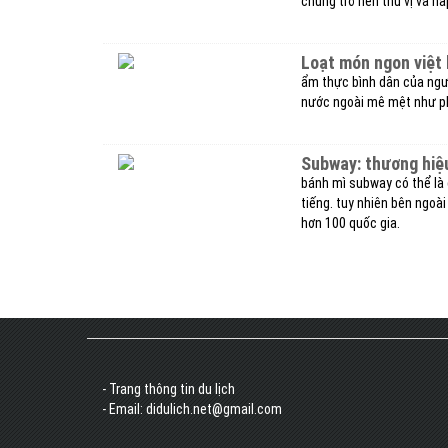
chúng trở nên thú vị và hấ
loạt món ngon việt
ẩm thực bình dân của ngườ
nước ngoài mê mệt như ph
subway: thương hi
bánh mì subway có thể là 
tiếng. tuy nhiên bên ngoài
hơn 100 quốc gia.
- Trang thông tin du lịch
- Email: didulich.net@gmail.com