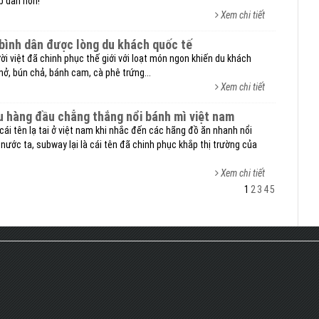
p dẫn hơn!
Xem chi tiết
 bình dân được lòng du khách quốc tế
i việt đã chinh phục thế giới với loạt món ngon khiến du khách
ở, bún chả, bánh cam, cà phê trứng...
Xem chi tiết
ệu hàng đầu chẳng thắng nổi bánh mì việt nam
cái tên lạ tai ở việt nam khi nhắc đến các hãng đồ ăn nhanh nổi
 nước ta, subway lại là cái tên đã chinh phục khắp thị trường của
Xem chi tiết
1
2
3
4
5