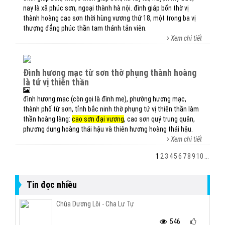
nay là xã phúc sơn, ngoại thành hà nội. đình giáp bốn thờ vị
thành hoàng cao sơn thời hùng vương thứ 18, một trong ba vị
thượng đẳng phúc thần tam thánh tản viên.
Xem chi tiết
đình hương mạc từ sơn thờ phụng thành hoàng
là tứ vị thiên thần
đình hương mạc (còn gọi là đình me), phường hương mạc,
thành phố từ sơn, tỉnh bắc ninh thờ phụng tứ vị thiên thần làm
thần hoàng làng:
cao sơn đại vương
, cao sơn quý trung quân,
phương dung hoàng thái hậu và thiên hương hoàng thái hậu.
Xem chi tiết
1
2
3
4
5
6
7
8
9
10
...
Tin đọc nhiều
Chùa Dương Lôi - Cha Lư Tự
546