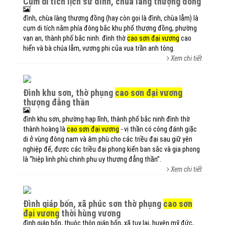
cụm di tích lịch sử đình, chùa làng thượng đồng
đình, chùa làng thượng đồng (hay còn gọi là đình, chùa lẫm) là
cụm di tích nằm phía đông bắc khu phố thượng đồng, phường
vạn an, thành phố bắc ninh. đình thờ
cao sơn đại vương
cao
hiển và bà chúa lẫm, vương phi của vua trần anh tông.
Xem chi tiết
đình khu sơn, thờ phụng
cao sơn đại vương
thượng đẳng thần
đình khu sơn, phường hạp lĩnh, thành phố bắc ninh đình thờ
thành hoàng là
cao sơn đại vương
- vị thần có công đánh giặc
di ở vùng đông nam và âm phù cho các triều đại sau giữ yên
nghiệp đế, được các triều đại phong kiến ban sắc và gia phong
là “hiệp linh phù chinh phu uy thượng đẳng thần”.
Xem chi tiết
đình giáp bốn, xã phúc sơn thờ phụng
cao sơn
đại vương
thời hùng vương
đình giáp bốn, thuộc thôn giáp bốn, xã tuy lai, huyện mỹ đức,