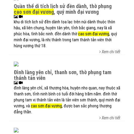
quần thể di tích lịch sử đền dành, thờ phụng
cao sơn đại vương
, quý minh đại vương
khu di tích lịch sử đền dành tọa lạc trên núi dành thuộc thôn
hậu, xã liên chung, huyện tân yên, tỉnh bắc giang, nay là xã
phúc hòa, tình bắc ninh. đền dành thờ
cao sơn đại vương
, quý
minh đại vương, là nhị thánh trong tam thánh tản viên thời
hùng vương thứ 18.
Xem chi tiết
đình làng yên chỉ, thanh sơn, thờ phụng tam
thánh tản viên
đình làng yên chỉ, xã thượng hòa, huyện nho quan, nay thuộc xã
thanh sơn, tỉnh ninh bình có tuổi đời hàng trăm năm. đình thờ
phụng tam vị thánh tản viên là tản viên sơn thánh, quý minh đại
vương, và
cao sơn đại vương
, được ban sắc phong thượng
đẳng thần.
Xem chi tiết