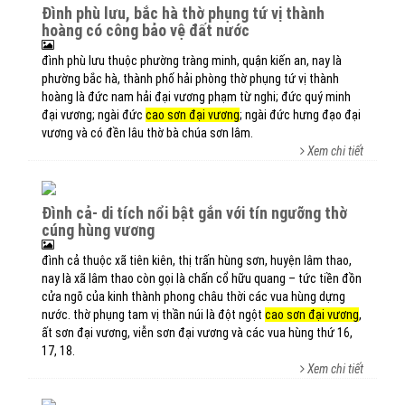
đình phù lưu, bắc hà thờ phụng tứ vị thành
hoàng có công bảo vệ đất nước
đình phù lưu thuộc phường tràng minh, quận kiến an, nay là
phường bắc hà, thành phố hải phòng thờ phụng tứ vị thành
hoàng là đức nam hải đại vương phạm từ nghi; đức quý minh
đại vương; ngài đức
cao sơn đại vương
; ngài đức hưng đạo đại
vương và có đền lâu thờ bà chúa sơn lâm.
Xem chi tiết
đình cả- di tích nổi bật gắn với tín ngưỡng thờ
cúng hùng vương
đình cả thuộc xã tiên kiên, thị trấn hùng sơn, huyện lâm thao,
nay là xã lâm thao còn gọi là chấn cổ hữu quang – tức tiền đồn
cửa ngõ của kinh thành phong châu thời các vua hùng dựng
nước. thờ phụng tam vị thần núi là đột ngột
cao sơn đại vương
,
ất sơn đại vương, viễn sơn đại vương và các vua hùng thứ 16,
17, 18.
Xem chi tiết