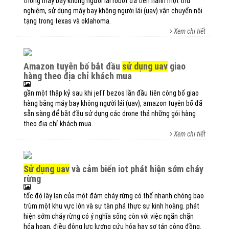
thống máy bay không người lái robot đã tiến hành một thử
nghiệm, sử dụng máy bay không người lái (uav) vận chuyển nội
tạng trong texas và oklahoma.
Xem chi tiết
amazon tuyên bố bắt đầu
sử dụng uav
giao
hàng theo địa chỉ khách mua
gần một thập kỷ sau khi jeff bezos lần đầu tiên công bố giao
hàng bằng máy bay không người lái (uav), amazon tuyên bố đã
sẵn sàng để bắt đầu sử dụng các drone thả những gói hàng
theo địa chỉ khách mua.
Xem chi tiết
sử dụng uav
và cảm biến iot phát hiện sớm cháy
rừng
tốc độ lây lan của một đám cháy rừng có thể nhanh chóng bao
trùm một khu vực lớn và sự tàn phá thực sự kinh hoàng. phát
hiện sớm cháy rừng có ý nghĩa sống còn với việc ngăn chặn
hỏa hoạn, điều động lực lượng cứu hỏa hay sơ tán cộng đồng.