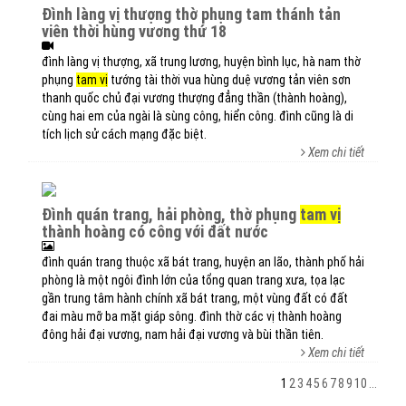
đình làng vị thượng thờ phụng tam thánh tản
viên thời hùng vương thứ 18
đình làng vị thượng, xã trung lương, huyện bình lục, hà nam thờ
phụng
tam vị
tướng tài thời vua hùng duệ vương tản viên sơn
thanh quốc chủ đại vương thượng đẳng thần (thành hoàng),
cùng hai em của ngài là sùng công, hiển công. đình cũng là di
tích lịch sử cách mạng đặc biệt.
Xem chi tiết
đình quán trang, hải phòng, thờ phụng
tam vị
thành hoàng có công với đất nước
đình quán trang thuộc xã bát trang, huyện an lão, thành phố hải
phòng là một ngôi đình lớn của tổng quan trang xưa, tọa lạc
gần trung tâm hành chính xã bát trang, một vùng đất có đất
đai màu mỡ ba mặt giáp sông. đình thờ các vị thành hoàng
đông hải đại vương, nam hải đại vương và bùi thần tiên.
Xem chi tiết
1
2
3
4
5
6
7
8
9
10
...