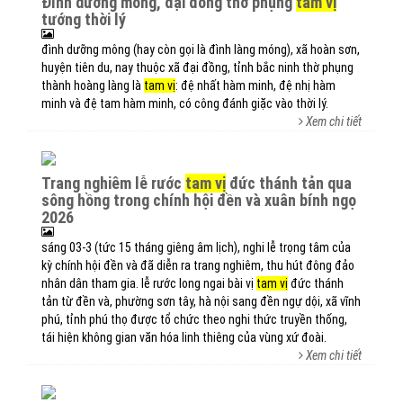
đình dưỡng mông, đại đồng thờ phụng
tam vị
tướng thời lý
đình dưỡng mông (hay còn gọi là đình làng móng), xã hoàn sơn,
huyện tiên du, nay thuộc xã đại đồng, tỉnh bắc ninh thờ phụng
thành hoàng làng là
tam vị
: đệ nhất hàm minh, đệ nhị hàm
minh và đệ tam hàm minh, có công đánh giặc vào thời lý.
Xem chi tiết
trang nghiêm lễ rước
tam vị
đức thánh tản qua
sông hồng trong chính hội đền và xuân bính ngọ
2026
sáng 03-3 (tức 15 tháng giêng âm lịch), nghi lễ trọng tâm của
kỳ chính hội đền và đã diễn ra trang nghiêm, thu hút đông đảo
nhân dân tham gia. lễ rước long ngai bài vị
tam vị
đức thánh
tản từ đền và, phường sơn tây, hà nội sang đền ngự dội, xã vĩnh
phú, tỉnh phú thọ được tổ chức theo nghi thức truyền thống,
tái hiện không gian văn hóa linh thiêng của vùng xứ đoài.
Xem chi tiết