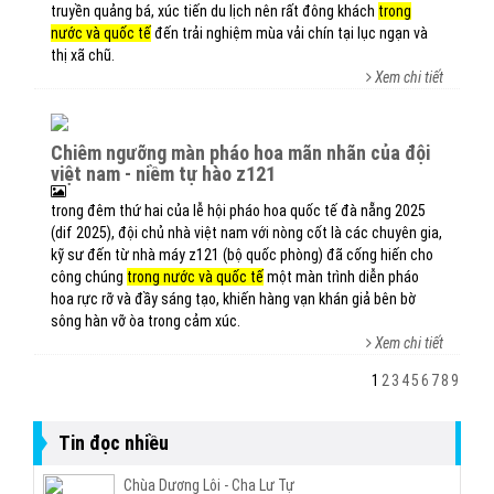
truyền quảng bá, xúc tiến du lịch nên rất đông khách
trong
nước và quốc tế
đến trải nghiệm mùa vải chín tại lục ngạn và
thị xã chũ.
Xem chi tiết
chiêm ngưỡng màn pháo hoa mãn nhãn của đội
việt nam - niềm tự hào z121
trong đêm thứ hai của lễ hội pháo hoa quốc tế đà nẵng 2025
(dif 2025), đội chủ nhà việt nam với nòng cốt là các chuyên gia,
kỹ sư đến từ nhà máy z121 (bộ quốc phòng) đã cống hiến cho
công chúng
trong nước và quốc tế
một màn trình diễn pháo
hoa rực rỡ và đầy sáng tạo, khiến hàng vạn khán giả bên bờ
sông hàn vỡ òa trong cảm xúc.
Xem chi tiết
1
2
3
4
5
6
7
8
9
Tin đọc nhiều
Chùa Dương Lôi - Cha Lư Tự