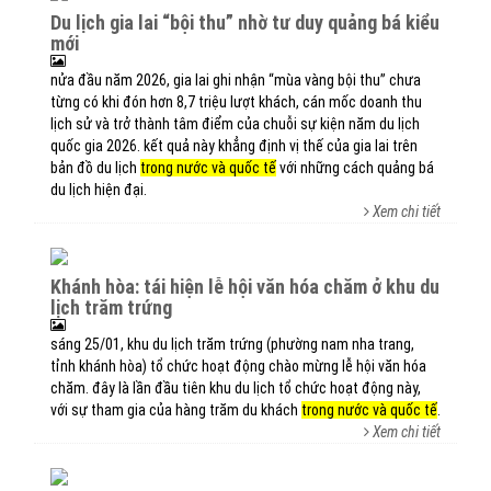
du lịch gia lai “bội thu” nhờ tư duy quảng bá kiểu
mới
nửa đầu năm 2026, gia lai ghi nhận “mùa vàng bội thu” chưa
từng có khi đón hơn 8,7 triệu lượt khách, cán mốc doanh thu
lịch sử và trở thành tâm điểm của chuỗi sự kiện năm du lịch
quốc gia 2026. kết quả này khẳng định vị thế của gia lai trên
bản đồ du lịch
trong nước và quốc tế
với những cách quảng bá
du lịch hiện đại.
Xem chi tiết
khánh hòa: tái hiện lễ hội văn hóa chăm ở khu du
lịch trăm trứng
sáng 25/01, khu du lịch trăm trứng (phường nam nha trang,
tỉnh khánh hòa) tổ chức hoạt động chào mừng lễ hội văn hóa
chăm. đây là lần đầu tiên khu du lịch tổ chức hoạt động này,
với sự tham gia của hàng trăm du khách
trong nước và quốc tế
.
Xem chi tiết