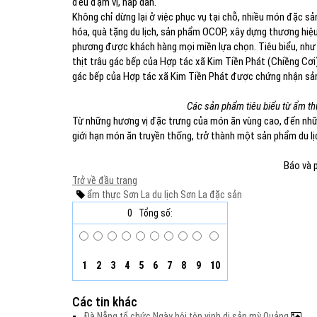
đều đậm vị, hấp dẫn.
Không chỉ dừng lại ở việc phục vụ tại chỗ, nhiều món đặc 
hóa, quà tặng du lịch, sản phẩm OCOP, xây dựng thương hiệu
phương được khách hàng mọi miền lựa chọn. Tiêu biểu, như
thịt trâu gác bếp của Hợp tác xã Kim Tiền Phát (Chiềng C
gác bếp của Hợp tác xã Kim Tiền Phát được chứng nhận sản
Các sản phẩm tiêu biểu từ ẩm th
Từ những hương vị đặc trưng của món ăn vùng cao, đến nhữ
giới hạn món ăn truyền thống, trở thành một sản phẩm du lị
Báo và 
Trở về đầu trang
ẩm thực Sơn La
du lịch Sơn La
đặc sản
0
Tổng số:
1
2
3
4
5
6
7
8
9
10
Các tin khác
Đà Nẵng tổ chức Ngày hội tôn vinh di sản mỳ Quảng