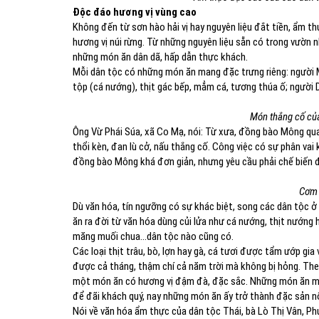
Độc đáo hương vị vùng cao
Không đến từ sơn hào hải vị hay nguyên liệu đắt tiền, ẩm t
hương vị núi rừng. Từ những nguyên liệu sẵn có trong vườn n
những món ăn dân dã, hấp dẫn thực khách.
Mỗi dân tộc có những món ăn mang đặc trưng riêng: người 
tộp (cá nướng), thịt gác bếp, mẳm cá, tương thúa ố; người
Món thắng cố củ
Ông Vừ Phái Súa, xã Co Mạ, nói: Từ xưa, đồng bào Mông qua
thổi kèn, đan lù cở, nấu thắng cố. Công việc có sự phân vai k
đồng bào Mông khá đơn giản, nhưng yêu cầu phải chế biến 
Cơm 
Dù văn hóa, tín ngưỡng có sự khác biệt, song các dân tộc
ăn ra đời từ văn hóa dùng củi lửa như cá nướng, thịt nướng
măng muối chua…dân tộc nào cũng có.
Các loại thịt trâu, bò, lợn hay gà, cá tươi được tẩm ướp gia
được cả tháng, thậm chí cả năm trời mà không bị hỏng. Theo
một món ăn có hương vị đậm đà, đặc sắc. Những món ăn man
để đãi khách quý, nay những món ăn ấy trở thành đặc sản nổ
Nói về văn hóa ẩm thực của dân tộc Thái, bà Lò Thị Vân, Ph