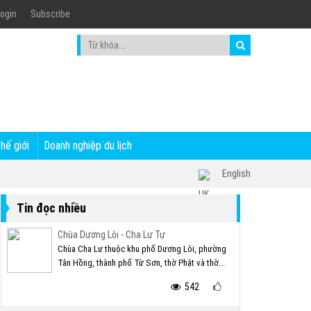
ogin
Subscribe
thế giới
Doanh nghiệp du lịch
English
Tin đọc nhiều
Chùa Dương Lôi - Cha Lư Tự
Chùa Cha Lư thuộc khu phố Dương Lôi, phường
Tân Hồng, thành phố Từ Sơn, thờ Phật và thờ...
542