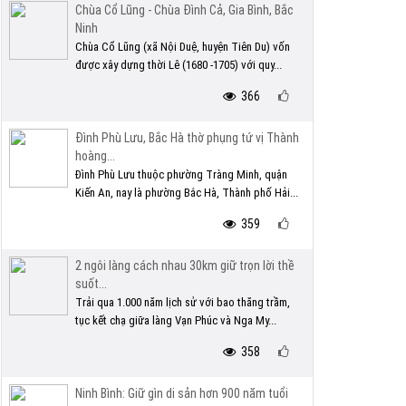
Chùa Cổ Lũng - Chùa Đình Cả, Gia Bình, Bắc
Ninh
Chùa Cổ Lũng (xã Nội Duệ, huyện Tiên Du) vốn
được xây dựng thời Lê (1680 -1705) với quy...
366
Đình Phù Lưu, Bắc Hà thờ phụng tứ vị Thành
hoàng...
Đình Phù Lưu thuộc phường Tràng Minh, quận
Kiến An, nay là phường Bắc Hà, Thành phố Hải...
359
2 ngôi làng cách nhau 30km giữ trọn lời thề
suốt...
Trải qua 1.000 năm lịch sử với bao thăng trầm,
tục kết chạ giữa làng Vạn Phúc và Nga My...
358
Ninh Bình: Giữ gìn di sản hơn 900 năm tuổi