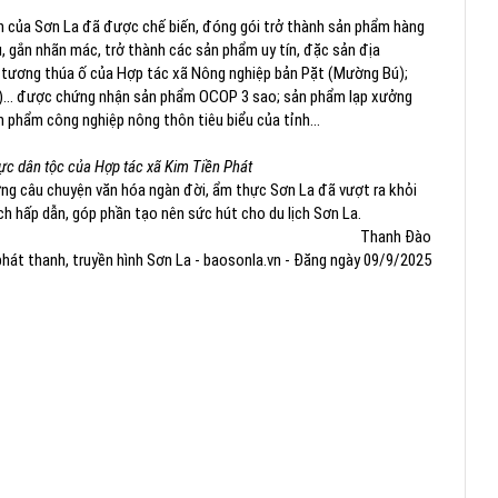
sản của Sơn La đã được chế biến, đóng gói trở thành sản phẩm hàng
, gắn nhãn mác, trở thành các sản phẩm uy tín, đặc sản địa
 tương thúa ố của Hợp tác xã Nông nghiệp bản Pặt (Mường Bú);
ơi)... được chứng nhận sản phẩm OCOP 3 sao; sản phẩm lạp xưởng
 phẩm công nghiệp nông thôn tiêu biểu của tỉnh...
ực dân tộc của Hợp tác xã Kim Tiền Phát
ng câu chuyện văn hóa ngàn đời, ẩm thực Sơn La đã vượt ra khỏi
ch hấp dẫn, góp phần tạo nên sức hút cho du lịch Sơn La.
Thanh Đào
phát thanh, truyền hình Sơn La - baosonla.vn - Đăng ngày 09/9/2025