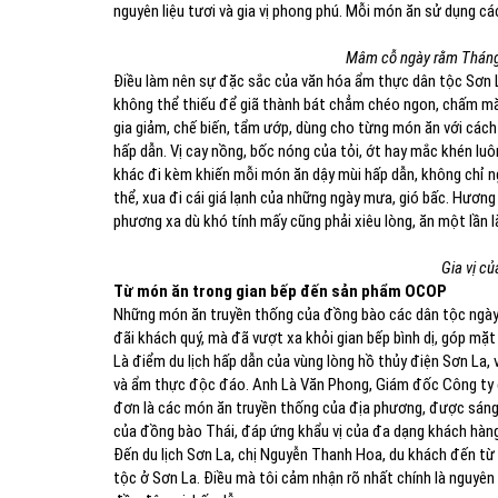
nguyên liệu tươi và gia vị phong phú. Mỗi món ăn sử dụng cá
Mâm cỗ ngày rằm Tháng 
Điều làm nên sự đặc sắc của văn hóa ẩm thực dân tộc Sơn La
không thể thiếu để giã thành bát chẳm chéo ngon, chấm măng,
gia giảm, chế biến, tẩm ướp, dùng cho từng món ăn với cách 
hấp dẫn. Vị cay nồng, bốc nóng của tỏi, ớt hay mắc khén luô
khác đi kèm khiến mỗi món ăn dậy mùi hấp dẫn, không chỉ n
thể, xua đi cái giá lạnh của những ngày mưa, gió bấc. Hương 
phương xa dù khó tính mấy cũng phải xiêu lòng, ăn một lần 
Gia vị c
Từ món ăn trong gian bếp đến sản phẩm OCOP
Những món ăn truyền thống của đồng bào các dân tộc ngày
đãi khách quý, mà đã vượt xa khỏi gian bếp bình dị, góp mặt
Là điểm du lịch hấp dẫn của vùng lòng hồ thủy điện Sơn La, 
và ẩm thực độc đáo. Anh Là Văn Phong, Giám đốc Công ty cổ
đơn là các món ăn truyền thống của địa phương, được sáng
của đồng bào Thái, đáp ứng khẩu vị của đa dạng khách hàng
Đến du lịch Sơn La, chị Nguyễn Thanh Hoa, du khách đến từ 
tộc ở Sơn La. Điều mà tôi cảm nhận rõ nhất chính là nguyê