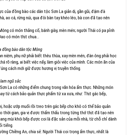
hực của đồng bào các dân tộc Sơn La giản dị, gần gũi, đậm đà
hà, ao cá, rừng núi, qua đôi bàn tay khéo léo, bà con đã tạo nên
Mông có món thắng cố, bánh giày, mèn mén; người Thái có pa pỉnh
 Dao có món thịt chua…
a đồng bào dân tộc Mông
n niệm, phụ nữ phải biết thêu thùa, xay mèn mén, đàn ông phải học
há rõ ràng, ai biết việc nấy, làm giỏi việc của mình. Các món ăn của
đúng cách mới giữ được hương vị truyền thống.
lam ngũ sắc
 ở Sơn La có những điểm chung trong văn hóa ẩm thực. Những món
 hay từ cách bảo quản thực phẩm từ xa xưa, như: Thịt gác bếp,
 vị, hoặc ướp muối rồi treo trên gác bếp cho khô có thể bảo quản
 thời gian, gia vị được thẩm thấu trong từng thớ thịt đã tạo nên
g mùi khói bếp được coi là đặc sản của mỗi nhà, từ chỗ chỉ dành
i tiếng.
ường Chiềng An, chia sẻ: Người Thái coi trọng ẩm thực, nhất là