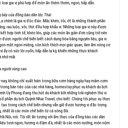
c loại gia vị phù hợp để món ăn thêm thơm, ngon, hấp dẫn.
bảy của đồng bào dân tộc Thái
 chính là gia vị độc đáo. Mắc khén, tỏi, ớt là những thành phần
 rau luộc, xôi, thịt đều hợp khẩu vị. Những loại gia vị này được
kết hợp tinh tế, khéo léo, giúp các món ăn giản đơn cũng trở nên
n được người chế biến biết cách dung hòa bằng nguyên liệu, gia vị
gon mắt ngon miệng, còn kích thích mọi giác quan, làm ấm nóng cơ
vị ấy có sức lôi cuốn, hấp dẫn lạ kỳ, khiến những thực khách
là nhớ mãi.
ủa người vùng cao
 nay, không chỉ xuất hiện trong bữa cơm hàng ngày hay mâm cơm
 trong bàn tiệc của các nhà hàng, homestay phục vụ khách du lịch.
vịnh Uy Phong đang thu hút du khách bởi những trải nghiệm thú vị
 phần du lịch Quỳnh Nhai Travel, cho biết: Chúng tôi phục vụ thực
 tạo trong cách chế biến nhưng vẫn giữ được hương vị đặc trưng
, nhất là các món chế biến từ cá sông Đà.
Hà Nội, nói: Tôi rất ấn tượng với ẩm thực của đồng bào các dân
n liệu tươi ngon, hương vị đậm đà, nhất là các món nướng, món nộm