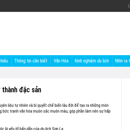
L
chiếu
Thông tin cần biết
Văn Hóa
Kinh nghiệm du lịch
Nhìn ra 
 thành đặc sản
yên liệu tự nhiên và bí quyết chế biến lâu đời để tạo ra những món
ng bức tranh văn hóa muôn sắc muôn màu, góp phần làm nên sự hấp
c là yếu tố hấp dẫn của du lịch Sơn La