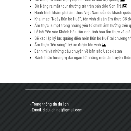
Đà Nẵng ra mắt tour thưởng trà trên bán đảo Sơn Trà
Hành trình khám phá ẩm thực Việt Nam của du khách quố
Khai mạc “Ngày Bún bò Huế”, tôn vinh di sản ẩm thực Cố 
Ẩm thực là một trong những yếu tố chính ảnh hưởng đến qu
Lễ hội Yến sào Khánh Hòa tôn vinh tinh hoa ẩm thực và giá 
Sẽ xác lập kỷ lục quảng diễn món Bún bò Huế tại chương tr
Ẩm thực "lên sóng", ký ức được tôn vinh
Bánh mì và những câu chuyện về bản sắc Uzbekistan
Đánh thức hương vị đại ngàn từ những món ăn truyền thố
- Trang thông tin du lịch
- Email: didulich.net@gmail.com