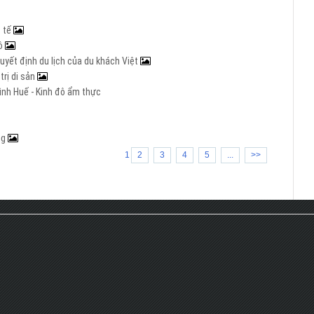
c tế
đô
yết định du lịch của du khách Việt
trị di sản
ình Huế - Kinh đô ẩm thực
ng
1
2
3
4
5
...
>>