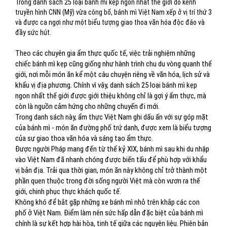
Trong danh sách 25 loại bánh mì kẹp ngon nhất thế giới do kênh
truyền hình CNN (Mỹ) vừa công bố, bánh mì Việt Nam xếp ở vị trí thứ 3
và được ca ngợi như một biểu tượng giao thoa văn hóa độc đáo và
đầy sức hút.
Theo các chuyên gia ẩm thực quốc tế, việc trải nghiệm những
chiếc bánh mì kẹp cũng giống như hành trình chu du vòng quanh thế
giới, nơi mỗi món ăn kể một câu chuyện riêng về văn hóa, lịch sử và
khẩu vị địa phương. Chính vì vậy, danh sách 25 loại bánh mì kẹp
ngon nhất thế giới được giới thiệu không chỉ là gợi ý ẩm thực, mà
còn là nguồn cảm hứng cho những chuyến đi mới.
Trong danh sách này, ẩm thực Việt Nam ghi dấu ấn với sự góp mặt
của bánh mì - món ăn đường phố trứ danh, được xem là biểu tượng
của sự giao thoa văn hóa và sáng tạo ẩm thực.
Được người Pháp mang đến từ thế kỷ XIX, bánh mì sau khi du nhập
vào Việt Nam đã nhanh chóng được biến tấu để phù hợp với khẩu
vị bản địa. Trải qua thời gian, món ăn này không chỉ trở thành một
phần quen thuộc trong đời sống người Việt mà còn vươn ra thế
giới, chinh phục thực khách quốc tế.
Không khó để bắt gặp những xe bánh mì nhỏ trên khắp các con
phố ở Việt Nam. Điểm làm nên sức hấp dẫn đặc biệt của bánh mì
chính là sự kết hợp hài hòa, tinh tế giữa các nguyên liệu. Phiên bản