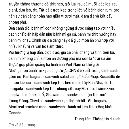
truyền thống thường có thịt heo, giò lụa, rau củ muối, các loại rau
gia vị, dưa leo, ớt. Tất cả được kẹp trong lớp vỏ bánh giòn rụm, tạo
nên sự cân bằng hoàn hảo giữa vị tươi mát, đậm đà và kết cấu
phong phú.
Bên cạnh đó, bánh mì còn không ngừng được sáng tạo với nhiều
cách chế biến hấp dẫn như bánh mì gà sả, bánh mì thịt nướng hay
bánh mì chay. Chính sự đa dạng này đã giúp món ăn phù hợp với
nhiều khẩu vị và văn hóa ẩm thực.
Với hương vị hấp dẫn, độc đáo, giá cả phải chăng và tính tiện lợi,
bánh mì không chỉ là món ăn đường phố mà còn là “đại sứ ẩm
thực” góp phần quảng bá hình ảnh Việt Nam ra thế giới.
Những món bánh mì kẹp cũng được CNN đề xuất trong danh sách
gồm có: Pan bagnat - sanwich salad cá ngừ kiểu Pháp; Bocadillo de
jamón Ibérico - sandwich kẹp thịt heo muối Tây Ban Nha; Torta
ahogada - sandwich kẹp thịt nhúng xốt cay Mexico; Tramezzino -
sandwich mềm kiểu Ý; Shawarma - sandwich cuộn thịt nướng
Trung Đông; Chivito - sandwich kẹp thịt bò bít tết Uruguay;
Montreal smoked meat sandwich - bánh mì kẹp thịt xông khói
Canada…
Trung tâm Thông tin du lịch
Trở về đầu trang