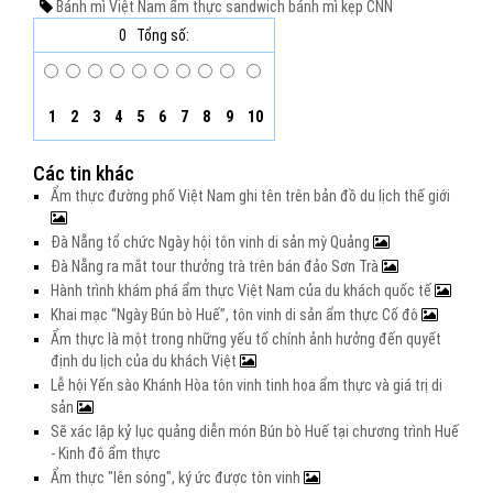
Bánh mì
Việt Nam
ẩm thực
sandwich
bánh mì kẹp
CNN
0
Tổng số:
1
2
3
4
5
6
7
8
9
10
Các tin khác
Ẩm thực đường phố Việt Nam ghi tên trên bản đồ du lịch thế giới
Đà Nẵng tổ chức Ngày hội tôn vinh di sản mỳ Quảng
Đà Nẵng ra mắt tour thưởng trà trên bán đảo Sơn Trà
Hành trình khám phá ẩm thực Việt Nam của du khách quốc tế
Khai mạc “Ngày Bún bò Huế”, tôn vinh di sản ẩm thực Cố đô
Ẩm thực là một trong những yếu tố chính ảnh hưởng đến quyết
định du lịch của du khách Việt
Lễ hội Yến sào Khánh Hòa tôn vinh tinh hoa ẩm thực và giá trị di
sản
Sẽ xác lập kỷ lục quảng diễn món Bún bò Huế tại chương trình Huế
- Kinh đô ẩm thực
Ẩm thực "lên sóng", ký ức được tôn vinh