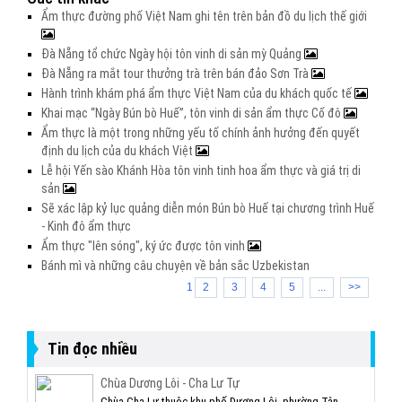
Ẩm thực đường phố Việt Nam ghi tên trên bản đồ du lịch thế giới
Đà Nẵng tổ chức Ngày hội tôn vinh di sản mỳ Quảng
Đà Nẵng ra mắt tour thưởng trà trên bán đảo Sơn Trà
Hành trình khám phá ẩm thực Việt Nam của du khách quốc tế
Khai mạc “Ngày Bún bò Huế”, tôn vinh di sản ẩm thực Cố đô
Ẩm thực là một trong những yếu tố chính ảnh hưởng đến quyết
định du lịch của du khách Việt
Lễ hội Yến sào Khánh Hòa tôn vinh tinh hoa ẩm thực và giá trị di
sản
Sẽ xác lập kỷ lục quảng diễn món Bún bò Huế tại chương trình Huế
- Kinh đô ẩm thực
Ẩm thực "lên sóng", ký ức được tôn vinh
Bánh mì và những câu chuyện về bản sắc Uzbekistan
1
2
3
4
5
...
>>
Tin đọc nhiều
Chùa Dương Lôi - Cha Lư Tự
Chùa Cha Lư thuộc khu phố Dương Lôi, phường Tân