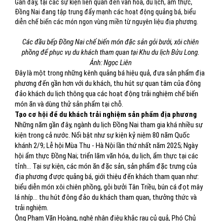
Gần đây, tại các sự kiện liên quan đến văn hóa, du lịch, ẩm thực,
Ðồng Nai đang tập trung đẩy mạnh các hoạt động quảng bá, biểu
diễn chế biến các món ngon vùng miền từ nguyên liệu địa phương.
Các đầu bếp Đồng Nai chế biến món đặc sản gỏi bưởi, xôi chiên
phồng để phục vụ du khách tham quan tại Khu du lịch Bửu Long.
Ảnh: Ngọc Liên
Đây là một trong những kênh quảng bá hiệu quả, đưa sản phẩm địa
phương đến gần hơn với du khách, thu hút sự quan tâm của đông
đảo khách du lịch thông qua các hoạt động trải nghiệm chế biến
món ăn và dùng thử sản phẩm tại chỗ.
Tạo cơ hội để du khách trải nghiệm sản phẩm địa phương
Những năm gần đây, ngành du lịch Đồng Nai tham gia khá nhiều sự
kiện trong cả nước. Nổi bật như sự kiện kỷ niệm 80 năm Quốc
khánh 2/9; Lễ hội Mùa Thu - Hà Nội lần thứ nhất năm 2025; Ngày
hội ẩm thực Đồng Nai; triển lãm văn hóa, du lịch, ẩm thực tại các
tỉnh… Tại sự kiện, các món ăn đặc sản, sản phẩm đặc trưng của
địa phương được quảng bá, giới thiệu đến khách tham quan như:
biểu diễn món xôi chiên phồng, gỏi bưởi Tân Triều, bún cá đọt mây
lá nhíp… thu hút đông đảo du khách tham quan, thưởng thức và
trải nghiệm.
Ông Phạm Văn Hoàng, nghệ nhân điêu khắc rau củ quả, Phó Chủ