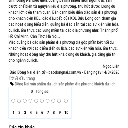
tỉnh Đồng Nai biểu diễn, quảng bá khá nhiều món ngon đặc sản
được chế biến từ nguyên liệu địa phương, thu hút được lượng du
khách lớn đến tham quan. Bên cạnh biểu diễn đặc sản địa phương
cho khách đến KDL, các đầu bếp của KDL Bửu Long còn tham gia
các hoạt động biểu diễn, quảng bá đặc sản tại các sự kiện văn hóa,
du lịch, ẩm thực các vùng miền tại các địa phương như: Thành phố
Hồ Chí Minh, Cần Thơ, Hà Nội…
Việc quảng bá các sản phẩm địa phương đã góp phần kết nối du
khách đến với các điểm đến du lịch, các sự kiện văn hóa, ẩm thực…
Những hoạt động này thu hút khá đông du khách, gia tăng giá trị
cho ngành du lịch.
Ngọc Liên
Báo Đồng Nai điện tử - baodongnai.com.vn - Đăng ngày 14/3/2026
Trở về đầu trang
Đồng Nai
sản phẩm du lịch
sản phẩm địa phương
khách du lịch
0
Tổng số:
1
2
3
4
5
6
7
8
9
10
Các tin khác