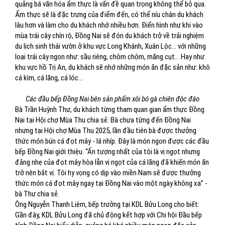
quảng bá văn hóa ẩm thực là vấn đề quan trọng không thể bỏ qua.
Ẩm thực sẽ là đặc trưng của điểm đến, có thể níu chân du khách
lâu hơn và làm cho du khách nhớ nhiều hơn. Điển hình như khi vào
mùa trái cây chín rộ, Đồng Nai sẽ đón du khách trở về trải nghiệm
du lịch sinh thái vườn ở khu vực Long Khánh, Xuân Lộc… với những
loại trái cây ngon như: sầu riêng, chôm chôm, măng cụt… Hay như
khu vực hồ Trị An, du khách sẽ nhớ những món ăn đặc sản như: khô
cá kìm, cá lăng, cá lóc…
Các đầu bếp Đồng Nai bên sản phẩm xôi bó gà chiên độc đáo
Bà Trần Huỳnh Thư, du khách từng tham quan gian ẩm thực Đồng
Nai tại Hội chợ Mùa Thu chia sẻ: Bà chưa từng đến Đồng Nai
nhưng tại Hội chợ Mùa Thu 2025, lần đầu tiên bà được thưởng
thức món bún cá đọt mây - lá nhíp. Đây là món ngon được các đầu
bếp Đồng Nai giới thiệu. “Ấn tượng nhất của tôi là vị ngọt nhưng
đắng nhẹ của đọt mây hòa lẫn vị ngọt của cá lăng đã khiến món ăn
trở nên bắt vị. Tôi hy vọng có dịp vào miền Nam sẽ được thưởng
thức món cá đọt mây ngay tại Đồng Nai vào một ngày không xa” -
bà Thư chia sẻ.
Ông Nguyễn Thanh Liêm, bếp trưởng tại KDL Bửu Long cho biết:
Gần đây, KDL Bửu Long đã chủ động kết hợp với Chi hội Đầu bếp