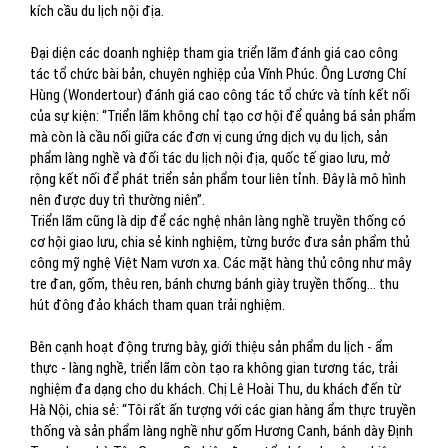
kích cầu du lịch nội địa.
Đại diện các doanh nghiệp tham gia triển lãm đánh giá cao công
tác tổ chức bài bản, chuyên nghiệp của Vĩnh Phúc. Ông Lương Chí
Hùng (Wondertour) đánh giá cao công tác tổ chức và tính kết nối
của sự kiện: “Triển lãm không chỉ tạo cơ hội để quảng bá sản phẩm
mà còn là cầu nối giữa các đơn vị cung ứng dịch vụ du lịch, sản
phẩm làng nghề và đối tác du lịch nội địa, quốc tế giao lưu, mở
rộng kết nối để phát triển sản phẩm tour liên tỉnh. Đây là mô hình
nên được duy trì thường niên”.
Triển lãm cũng là dịp để các nghệ nhân làng nghề truyền thống có
cơ hội giao lưu, chia sẻ kinh nghiệm, từng bước đưa sản phẩm thủ
công mỹ nghệ Việt Nam vươn xa. Các mặt hàng thủ công như mây
tre đan, gốm, thêu ren, bánh chưng bánh giày truyền thống… thu
hút đông đảo khách tham quan trải nghiệm.
Bên cạnh hoạt động trưng bày, giới thiệu sản phẩm du lịch - ẩm
thực - làng nghề, triển lãm còn tạo ra không gian tương tác, trải
nghiệm đa dạng cho du khách. Chị Lê Hoài Thu, du khách đến từ
Hà Nội, chia sẻ: “Tôi rất ấn tượng với các gian hàng ẩm thực truyền
thống và sản phẩm làng nghề như gốm Hương Canh, bánh dày Định