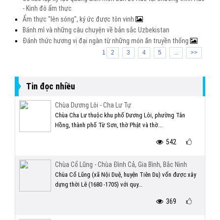
- Kinh đô ẩm thực
Ẩm thực "lên sóng", ký ức được tôn vinh
Bánh mì và những câu chuyện về bản sắc Uzbekistan
Đánh thức hương vị đại ngàn từ những món ăn truyền thống
1
2
3
4
5
...
>>
Tin đọc nhiều
Chùa Dương Lôi - Cha Lư Tự
Chùa Cha Lư thuộc khu phố Dương Lôi, phường Tân
Hồng, thành phố Từ Sơn, thờ Phật và thờ...
542
Chùa Cổ Lũng - Chùa Đình Cả, Gia Bình, Bắc Ninh
Chùa Cổ Lũng (xã Nội Duệ, huyện Tiên Du) vốn được xây
dựng thời Lê (1680 -1705) với quy...
369