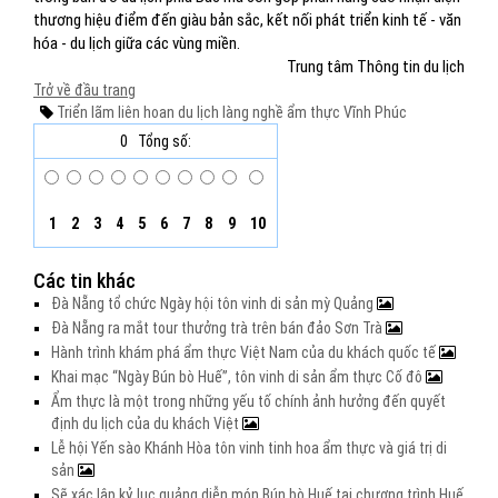
thương hiệu điểm đến giàu bản sắc, kết nối phát triển kinh tế - văn
hóa - du lịch giữa các vùng miền.
Trung tâm Thông tin du lịch
Trở về đầu trang
Triển lãm
liên hoan du lịch
làng nghề
ẩm thực
Vĩnh Phúc
0
Tổng số:
1
2
3
4
5
6
7
8
9
10
Các tin khác
Đà Nẵng tổ chức Ngày hội tôn vinh di sản mỳ Quảng
Đà Nẵng ra mắt tour thưởng trà trên bán đảo Sơn Trà
Hành trình khám phá ẩm thực Việt Nam của du khách quốc tế
Khai mạc “Ngày Bún bò Huế”, tôn vinh di sản ẩm thực Cố đô
Ẩm thực là một trong những yếu tố chính ảnh hưởng đến quyết
định du lịch của du khách Việt
Lễ hội Yến sào Khánh Hòa tôn vinh tinh hoa ẩm thực và giá trị di
sản
Sẽ xác lập kỷ lục quảng diễn món Bún bò Huế tại chương trình Huế