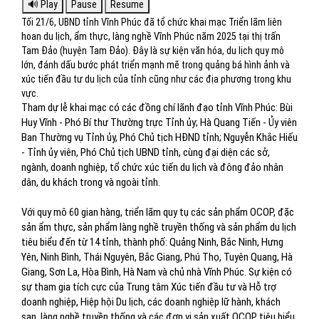
Tối 21/6, UBND tỉnh Vĩnh Phúc đã tổ chức khai mạc Triển lãm liên
hoan du lịch, ẩm thực, làng nghề Vĩnh Phúc năm 2025 tại thị trấn
Tam Đảo (huyện Tam Đảo). Đây là sự kiện văn hóa, du lịch quy mô
lớn, đánh dấu bước phát triển mạnh mẽ trong quảng bá hình ảnh và
xúc tiến đầu tư du lịch của tỉnh cũng như các địa phương trong khu
vực.
Tham dự lễ khai mạc có các đồng chí lãnh đạo tỉnh Vĩnh Phúc: Bùi
Huy Vĩnh - Phó Bí thư Thường trực Tỉnh ủy; Hà Quang Tiến - Ủy viên
Ban Thường vụ Tỉnh ủy, Phó Chủ tịch HĐND tỉnh; Nguyễn Khắc Hiếu
- Tỉnh ủy viên, Phó Chủ tịch UBND tỉnh, cùng đại diện các sở,
ngành, doanh nghiệp, tổ chức xúc tiến du lịch và đông đảo nhân
dân, du khách trong và ngoài tỉnh.
Với quy mô 60 gian hàng, triển lãm quy tụ các sản phẩm OCOP, đặc
sản ẩm thực, sản phẩm làng nghề truyền thống và sản phẩm du lịch
tiêu biểu đến từ 14 tỉnh, thành phố: Quảng Ninh, Bắc Ninh, Hưng
Yên, Ninh Bình, Thái Nguyên, Bắc Giang, Phú Thọ, Tuyên Quang, Hà
Giang, Sơn La, Hòa Bình, Hà Nam và chủ nhà Vĩnh Phúc. Sự kiện có
sự tham gia tích cực của Trung tâm Xúc tiến đầu tư và Hỗ trợ
doanh nghiệp, Hiệp hội Du lịch, các doanh nghiệp lữ hành, khách
sạn, làng nghề truyền thống và các đơn vị sản xuất OCOP tiêu biểu.