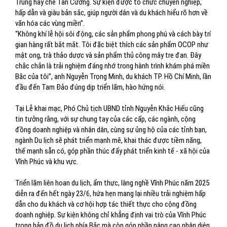
Trung hay chè Tân Cương. Sự kiện được tổ chức chuyên nghiệp,
hấp dẫn và giàu bản sắc, giúp người dân và du khách hiểu rõ hơn về
văn hóa các vùng miền”.
“Không khí lễ hội sôi động, các sản phẩm phong phú và cách bày trí
gian hàng rất bắt mắt. Tôi đặc biệt thích các sản phẩm OCOP như
mật ong, trà thảo dược và sản phẩm thủ công mây tre đan. Đây
chắc chắn là trải nghiệm đáng nhớ trong hành trình khám phá miền
Bắc của tôi”, anh Nguyễn Trọng Minh, du khách TP. Hồ Chí Minh, lần
đầu đến Tam Đảo đúng dịp triển lãm, hào hứng nói.
Tại Lễ khai mạc, Phó Chủ tịch UBND tỉnh Nguyễn Khắc Hiếu cũng
tin tưởng rằng, với sự chung tay của các cấp, các ngành, cộng
đồng doanh nghiệp và nhân dân, cùng sự ủng hộ của các tỉnh bạn,
ngành Du lịch sẽ phát triển mạnh mẽ, khai thác được tiềm năng,
thế mạnh sẵn có, góp phần thúc đẩy phát triển kinh tế - xã hội của
Vĩnh Phúc và khu vực.
Triển lãm liên hoan du lịch, ẩm thực, làng nghề Vĩnh Phúc năm 2025
diễn ra đến hết ngày 23/6, hứa hẹn mang lại nhiều trải nghiệm hấp
dẫn cho du khách và cơ hội hợp tác thiết thực cho cộng đồng
doanh nghiệp. Sự kiện không chỉ khẳng định vai trò của Vĩnh Phúc
trong bản đồ du lịch phía Bắc mà còn góp phần nâng cao nhận diện