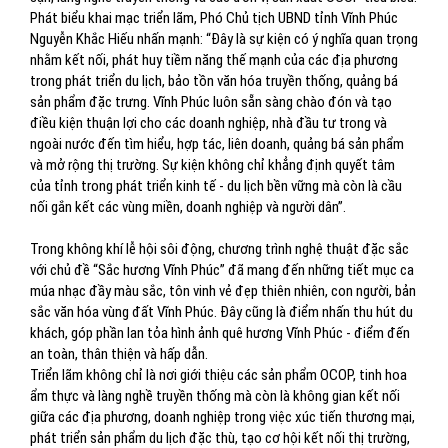
Phát biểu khai mạc triển lãm, Phó Chủ tịch UBND tỉnh Vĩnh Phúc
Nguyễn Khắc Hiếu nhấn mạnh: “Đây là sự kiện có ý nghĩa quan trọng
nhằm kết nối, phát huy tiềm năng thế mạnh của các địa phương
trong phát triển du lịch, bảo tồn văn hóa truyền thống, quảng bá
sản phẩm đặc trưng. Vĩnh Phúc luôn sẵn sàng chào đón và tạo
điều kiện thuận lợi cho các doanh nghiệp, nhà đầu tư trong và
ngoài nước đến tìm hiểu, hợp tác, liên doanh, quảng bá sản phẩm
và mở rộng thị trường. Sự kiện không chỉ khẳng định quyết tâm
của tỉnh trong phát triển kinh tế - du lịch bền vững mà còn là cầu
nối gắn kết các vùng miền, doanh nghiệp và người dân”.
Trong không khí lễ hội sôi động, chương trình nghệ thuật đặc sắc
với chủ đề “Sắc hương Vĩnh Phúc” đã mang đến những tiết mục ca
múa nhạc đầy màu sắc, tôn vinh vẻ đẹp thiên nhiên, con người, bản
sắc văn hóa vùng đất Vĩnh Phúc. Đây cũng là điểm nhấn thu hút du
khách, góp phần lan tỏa hình ảnh quê hương Vĩnh Phúc - điểm đến
an toàn, thân thiện và hấp dẫn.
Triển lãm không chỉ là nơi giới thiệu các sản phẩm OCOP, tinh hoa
ẩm thực và làng nghề truyền thống mà còn là không gian kết nối
giữa các địa phương, doanh nghiệp trong việc xúc tiến thương mại,
phát triển sản phẩm du lịch đặc thù, tạo cơ hội kết nối thị trường,