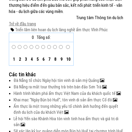
thương hiệu điểm đến giàu bản sắc, kết nối phát triển kinh tế - văn
hóa - du lịch giữa các vùng miền.
Trung tâm Thông tin du lịch
Trở về đầu trang
Triển lãm
liên hoan du lịch
làng nghề
ẩm thực
Vĩnh Phúc
0
Tổng số:
1
2
3
4
5
6
7
8
9
10
Các tin khác
Đà Nẵng tổ chức Ngày hội tôn vinh di sản mỳ Quảng
Đà Nẵng ra mắt tour thưởng trà trên bán đảo Sơn Trà
Hành trình khám phá ẩm thực Việt Nam của du khách quốc tế
Khai mạc “Ngày Bún bò Huế”, tôn vinh di sản ẩm thực Cố đô
Ẩm thực là một trong những yếu tố chính ảnh hưởng đến quyết
định du lịch của du khách Việt
Lễ hội Yến sào Khánh Hòa tôn vinh tinh hoa ẩm thực và giá trị di
sản
Sẽ xác lập kỷ lục quảng diễn món Bún bò Huế tại chương trình Huế