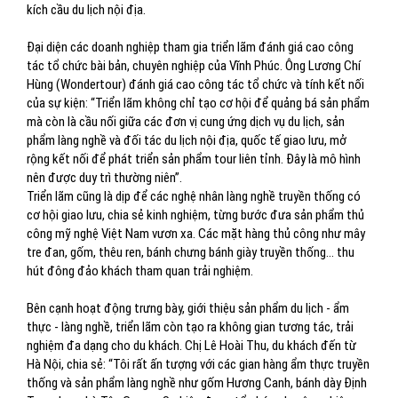
kích cầu du lịch nội địa.
Đại diện các doanh nghiệp tham gia triển lãm đánh giá cao công
tác tổ chức bài bản, chuyên nghiệp của Vĩnh Phúc. Ông Lương Chí
Hùng (Wondertour) đánh giá cao công tác tổ chức và tính kết nối
của sự kiện: “Triển lãm không chỉ tạo cơ hội để quảng bá sản phẩm
mà còn là cầu nối giữa các đơn vị cung ứng dịch vụ du lịch, sản
phẩm làng nghề và đối tác du lịch nội địa, quốc tế giao lưu, mở
rộng kết nối để phát triển sản phẩm tour liên tỉnh. Đây là mô hình
nên được duy trì thường niên”.
Triển lãm cũng là dịp để các nghệ nhân làng nghề truyền thống có
cơ hội giao lưu, chia sẻ kinh nghiệm, từng bước đưa sản phẩm thủ
công mỹ nghệ Việt Nam vươn xa. Các mặt hàng thủ công như mây
tre đan, gốm, thêu ren, bánh chưng bánh giày truyền thống… thu
hút đông đảo khách tham quan trải nghiệm.
Bên cạnh hoạt động trưng bày, giới thiệu sản phẩm du lịch - ẩm
thực - làng nghề, triển lãm còn tạo ra không gian tương tác, trải
nghiệm đa dạng cho du khách. Chị Lê Hoài Thu, du khách đến từ
Hà Nội, chia sẻ: “Tôi rất ấn tượng với các gian hàng ẩm thực truyền
thống và sản phẩm làng nghề như gốm Hương Canh, bánh dày Định