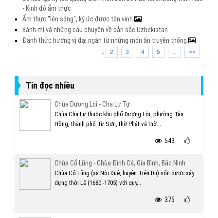
- Kinh đô ẩm thực
Ẩm thực "lên sóng", ký ức được tôn vinh
Bánh mì và những câu chuyện về bản sắc Uzbekistan
Đánh thức hương vị đại ngàn từ những món ăn truyền thống
1
2
3
4
5
...
>>
Tin đọc nhiều
Chùa Dương Lôi - Cha Lư Tự
Chùa Cha Lư thuộc khu phố Dương Lôi, phường Tân
Hồng, thành phố Từ Sơn, thờ Phật và thờ...
543
Chùa Cổ Lũng - Chùa Đình Cả, Gia Bình, Bắc Ninh
Chùa Cổ Lũng (xã Nội Duệ, huyện Tiên Du) vốn được xây
dựng thời Lê (1680 -1705) với quy...
375