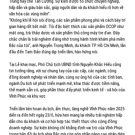
Trung hay chè Tân Cương. Sự kiện được tổ chức chuyên nghiệp,
hấp dẫn và giàu bản sắc, giúp người dân và du khách hiểu rõ hơn về
văn hóa các vùng miền”.
“Không khí lễ hội sôi động, các sản phẩm phong phú và cách bày trí
gian hàng rất bắt mắt. Tôi đặc biệt thích các sản phẩm OCOP như
mật ong, trà thảo dược và sản phẩm thủ công mây tre đan. Đây
chắc chắn là trải nghiệm đáng nhớ trong hành trình khám phá miền
Bắc của tôi”, anh Nguyễn Trọng Minh, du khách TP. Hồ Chí Minh, lần
đầu đến Tam Đảo đúng dịp triển lãm, hào hứng nói.
Tại Lễ khai mạc, Phó Chủ tịch UBND tỉnh Nguyễn Khắc Hiếu cũng
tin tưởng rằng, với sự chung tay của các cấp, các ngành, cộng
đồng doanh nghiệp và nhân dân, cùng sự ủng hộ của các tỉnh bạn,
ngành Du lịch sẽ phát triển mạnh mẽ, khai thác được tiềm năng,
thế mạnh sẵn có, góp phần thúc đẩy phát triển kinh tế - xã hội của
Vĩnh Phúc và khu vực.
Triển lãm liên hoan du lịch, ẩm thực, làng nghề Vĩnh Phúc năm 2025
diễn ra đến hết ngày 23/6, hứa hẹn mang lại nhiều trải nghiệm hấp
dẫn cho du khách và cơ hội hợp tác thiết thực cho cộng đồng
doanh nghiệp. Sự kiện không chỉ khẳng định vai trò của Vĩnh Phúc
trong bản đồ du lịch phía Bắc mà còn góp phần nâng cao nhận diện