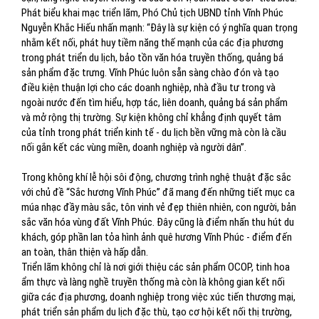
Phát biểu khai mạc triển lãm, Phó Chủ tịch UBND tỉnh Vĩnh Phúc
Nguyễn Khắc Hiếu nhấn mạnh: “Đây là sự kiện có ý nghĩa quan trọng
nhằm kết nối, phát huy tiềm năng thế mạnh của các địa phương
trong phát triển du lịch, bảo tồn văn hóa truyền thống, quảng bá
sản phẩm đặc trưng. Vĩnh Phúc luôn sẵn sàng chào đón và tạo
điều kiện thuận lợi cho các doanh nghiệp, nhà đầu tư trong và
ngoài nước đến tìm hiểu, hợp tác, liên doanh, quảng bá sản phẩm
và mở rộng thị trường. Sự kiện không chỉ khẳng định quyết tâm
của tỉnh trong phát triển kinh tế - du lịch bền vững mà còn là cầu
nối gắn kết các vùng miền, doanh nghiệp và người dân”.
Trong không khí lễ hội sôi động, chương trình nghệ thuật đặc sắc
với chủ đề “Sắc hương Vĩnh Phúc” đã mang đến những tiết mục ca
múa nhạc đầy màu sắc, tôn vinh vẻ đẹp thiên nhiên, con người, bản
sắc văn hóa vùng đất Vĩnh Phúc. Đây cũng là điểm nhấn thu hút du
khách, góp phần lan tỏa hình ảnh quê hương Vĩnh Phúc - điểm đến
an toàn, thân thiện và hấp dẫn.
Triển lãm không chỉ là nơi giới thiệu các sản phẩm OCOP, tinh hoa
ẩm thực và làng nghề truyền thống mà còn là không gian kết nối
giữa các địa phương, doanh nghiệp trong việc xúc tiến thương mại,
phát triển sản phẩm du lịch đặc thù, tạo cơ hội kết nối thị trường,