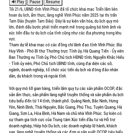
Tối 21/6, UBND tỉnh Vĩnh Phúc đã tổ chức khai mạc Triển lãm liên
hoan du lịch, ẩm thực, làng nghề Vĩnh Phúc năm 2025 tại thị trấn
Tam Đảo (huyện Tam Đảo). Đây là sự kiện văn hóa, du lịch quy mô
lớn, đánh dấu bước phát triển mạnh mẽ trong quảng bá hình ảnh và
xúc tiến đầu tư du lịch của tỉnh cũng như các địa phương trong khu
vực.
Tham dự lễ khai mạc có các đồng chí lãnh đạo tỉnh Vĩnh Phúc: Bùi
Huy Vĩnh - Phó Bí thư Thường trực Tỉnh ủy; Hà Quang Tiến - Ủy viên
Ban Thường vụ Tỉnh ủy, Phó Chủ tịch HĐND tỉnh; Nguyễn Khắc Hiếu
- Tỉnh ủy viên, Phó Chủ tịch UBND tỉnh, cùng đại diện các sở,
ngành, doanh nghiệp, tổ chức xúc tiến du lịch và đông đảo nhân
dân, du khách trong và ngoài tỉnh.
Với quy mô 60 gian hàng, triển lãm quy tụ các sản phẩm OCOP, đặc
sản ẩm thực, sản phẩm làng nghề truyền thống và sản phẩm du lịch
tiêu biểu đến từ 14 tỉnh, thành phố: Quảng Ninh, Bắc Ninh, Hưng
Yên, Ninh Bình, Thái Nguyên, Bắc Giang, Phú Thọ, Tuyên Quang, Hà
Giang, Sơn La, Hòa Bình, Hà Nam và chủ nhà Vĩnh Phúc. Sự kiện có
sự tham gia tích cực của Trung tâm Xúc tiến đầu tư và Hỗ trợ
doanh nghiệp, Hiệp hội Du lịch, các doanh nghiệp lữ hành, khách
sạn, làng nghề truyền thống và các đơn vị sản xuất OCOP tiêu biểu.