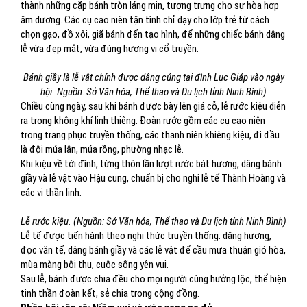
thành những cặp bánh tròn láng mịn, tượng trưng cho sự hòa hợp
âm dương. Các cụ cao niên tận tình chỉ dạy cho lớp trẻ từ cách
chọn gạo, đồ xôi, giã bánh đến tạo hình, để những chiếc bánh dâng
lễ vừa đẹp mắt, vừa đúng hương vị cổ truyền.
Bánh giầy là lễ vật chính được dâng cúng tại đình Lục Giáp vào ngày
hội. Nguồn: Sở Văn hóa, Thể thao và Du lịch tỉnh Ninh Bình)
Chiều cùng ngày, sau khi bánh được bày lên giá cỗ, lễ rước kiệu diễn
ra trong không khí linh thiêng. Đoàn rước gồm các cụ cao niên
trong trang phục truyền thống, các thanh niên khiêng kiệu, đi đầu
là đội múa lân, múa rồng, phường nhạc lễ.
Khi kiệu về tới đình, từng thôn lần lượt rước bát hương, dâng bánh
giầy và lễ vật vào Hậu cung, chuẩn bị cho nghi lễ tế Thành Hoàng và
các vị thần linh.
Lễ rước kiệu. (Nguồn: Sở Văn hóa, Thể thao và Du lịch tỉnh Ninh Bình)
Lễ tế được tiến hành theo nghi thức truyền thống: dâng hương,
đọc văn tế, dâng bánh giầy và các lễ vật để cầu mưa thuận gió hòa,
mùa màng bội thu, cuộc sống yên vui.
Sau lễ, bánh được chia đều cho mọi người cùng hưởng lộc, thể hiện
tinh thần đoàn kết, sẻ chia trong cộng đồng.