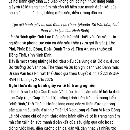
Lễ hội Bánh giầy đình Lục Giáp không chỉ có nghi thức dâng bánh
giầy và tế lễ trang nghiêm mà còn tái hiện sức mạnh đoàn kết của
sáu giáp qua các hoạt động rước kiệu, diễn xướng dân ca...
Tục giã bánh giầy tại sân đình Lục Giáp. (Nguồn: Sở Văn hóa, Thể
thao và Du lịch tỉnh Ninh Bình)
Lễ hội Bánh giầy đình Lục Giáp gắn bó mật thiết với đời sống tín
ngưỡng và phong tục của cư dân sáu thôn (xưa gọi là giáp): Lộc
Phú, Phúc Bái, Đông, Đoài, Đanh Thọ và Tiên An, nay thuộc xã
Đồng Thái, tỉnh Ninh Bình.
Đây là một trong những lễ hội tiêu biểu của vùng đất Cố đô, được
Bộ trưởng Bộ Văn hóa, Thể thao và Du lịch ghi danh vào Danh mục
Di sản Văn hóa Phi vật thể Quốc gia theo Quyết định số 2218/QĐ-
BVHTTDL ngày 27/6/2025.
Nghi thức dâng bánh giầy và tế lễ trang nghiêm
Theo hồ sơ tư liệu Cục Di sản Văn hóa, trung tâm của lễ hội là đình
Lục Giáp (Lục Giáp Thần Từ) - công trình kiến trúc cổ mang kiểu
“chữ Đinh," thờ Thành Hoàng làng cùng các vị thần được phong
sắc qua nhiều triều đại như Thần Lý Ngư Long và Tam Vị Ngọ Công.
Lễ hội không chỉ có nghi thức dâng bánh giầy và tế lễ trang nghiêm
mà còn tái hiện sức mạnh đoàn kết của sáu giáp qua các hoạt
động rước kiệu, diễn xướng dân ca, dân vũ, dân nhạc và nhiều trò