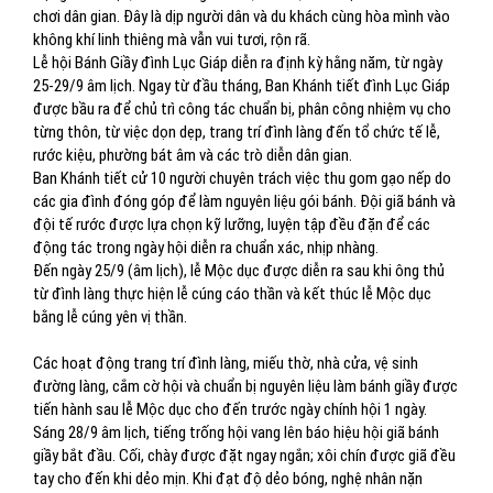
chơi dân gian. Đây là dịp người dân và du khách cùng hòa mình vào
không khí linh thiêng mà vẫn vui tươi, rộn rã.
Lễ hội Bánh Giầy đình Lục Giáp diễn ra định kỳ hằng năm, từ ngày
25-29/9 âm lịch. Ngay từ đầu tháng, Ban Khánh tiết đình Lục Giáp
được bầu ra để chủ trì công tác chuẩn bị, phân công nhiệm vụ cho
từng thôn, từ việc dọn dẹp, trang trí đình làng đến tổ chức tế lễ,
rước kiệu, phường bát âm và các trò diễn dân gian.
Ban Khánh tiết cử 10 người chuyên trách việc thu gom gạo nếp do
các gia đình đóng góp để làm nguyên liệu gói bánh. Đội giã bánh và
đội tế rước được lựa chọn kỹ lưỡng, luyện tập đều đặn để các
động tác trong ngày hội diễn ra chuẩn xác, nhịp nhàng.
Đến ngày 25/9 (âm lịch), lễ Mộc dục được diễn ra sau khi ông thủ
từ đình làng thực hiện lễ cúng cáo thần và kết thúc lễ Mộc dục
bằng lễ cúng yên vị thần.
Các hoạt động trang trí đình làng, miếu thờ, nhà cửa, vệ sinh
đường làng, cắm cờ hội và chuẩn bị nguyên liệu làm bánh giầy được
tiến hành sau lễ Mộc dục cho đến trước ngày chính hội 1 ngày.
Sáng 28/9 âm lịch, tiếng trống hội vang lên báo hiệu hội giã bánh
giầy bắt đầu. Cối, chày được đặt ngay ngắn; xôi chín được giã đều
tay cho đến khi dẻo mịn. Khi đạt độ dẻo bóng, nghệ nhân nặn