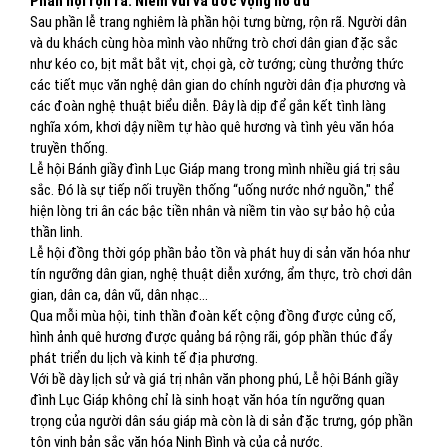
Phần hội rộn rã: Niềm vui và ước vọng no đủ
Sau phần lễ trang nghiêm là phần hội tưng bừng, rộn rã. Người dân
và du khách cùng hòa mình vào những trò chơi dân gian đặc sắc
như kéo co, bịt mắt bắt vịt, chọi gà, cờ tướng; cùng thưởng thức
các tiết mục văn nghệ dân gian do chính người dân địa phương và
các đoàn nghệ thuật biểu diễn. Đây là dịp để gắn kết tình làng
nghĩa xóm, khơi dậy niềm tự hào quê hương và tình yêu văn hóa
truyền thống.
Lễ hội Bánh giầy đình Lục Giáp mang trong mình nhiều giá trị sâu
sắc. Đó là sự tiếp nối truyền thống “uống nước nhớ nguồn," thể
hiện lòng tri ân các bậc tiền nhân và niềm tin vào sự bảo hộ của
thần linh.
Lễ hội đồng thời góp phần bảo tồn và phát huy di sản văn hóa như
tín ngưỡng dân gian, nghệ thuật diễn xướng, ẩm thực, trò chơi dân
gian, dân ca, dân vũ, dân nhạc…
Qua mỗi mùa hội, tinh thần đoàn kết cộng đồng được củng cố,
hình ảnh quê hương được quảng bá rộng rãi, góp phần thúc đẩy
phát triển du lịch và kinh tế địa phương.
Với bề dày lịch sử và giá trị nhân văn phong phú, Lễ hội Bánh giầy
đình Lục Giáp không chỉ là sinh hoạt văn hóa tín ngưỡng quan
trọng của người dân sáu giáp mà còn là di sản đặc trưng, góp phần
tôn vinh bản sắc văn hóa Ninh Bình và của cả nước.