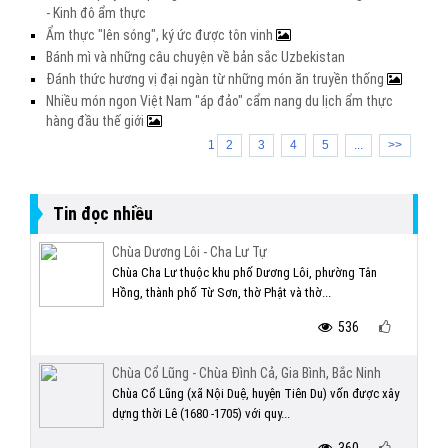
- Kinh đô ẩm thực
Ẩm thực "lên sóng", ký ức được tôn vinh
Bánh mì và những câu chuyện về bản sắc Uzbekistan
Đánh thức hương vị đại ngàn từ những món ăn truyền thống
Nhiều món ngon Việt Nam "áp đảo" cẩm nang du lịch ẩm thực
hàng đầu thế giới
1
2
3
4
5
...
>>
Tin đọc nhiều
Chùa Dương Lôi - Cha Lư Tự
Chùa Cha Lư thuộc khu phố Dương Lôi, phường Tân
Hồng, thành phố Từ Sơn, thờ Phật và thờ...
536
Chùa Cổ Lũng - Chùa Đình Cả, Gia Bình, Bắc Ninh
Chùa Cổ Lũng (xã Nội Duệ, huyện Tiên Du) vốn được xây
dựng thời Lê (1680 -1705) với quy...