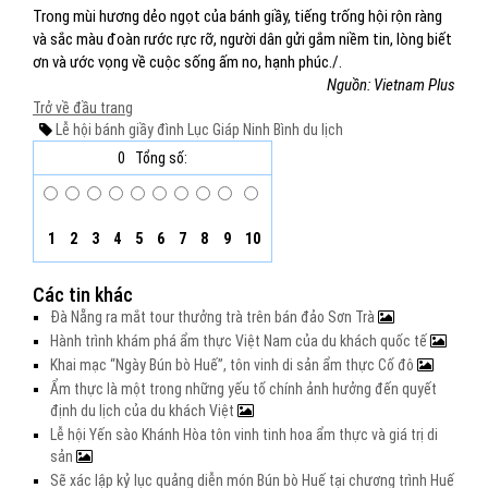
Trong mùi hương dẻo ngọt của bánh giầy, tiếng trống hội rộn ràng
và sắc màu đoàn rước rực rỡ, người dân gửi gắm niềm tin, lòng biết
ơn và ước vọng về cuộc sống ấm no, hạnh phúc./.
Nguồn: Vietnam Plus
Trở về đầu trang
Lễ hội bánh giầy
đình Lục Giáp
Ninh Bình
du lịch
0
Tổng số:
1
2
3
4
5
6
7
8
9
10
Các tin khác
Đà Nẵng ra mắt tour thưởng trà trên bán đảo Sơn Trà
Hành trình khám phá ẩm thực Việt Nam của du khách quốc tế
Khai mạc “Ngày Bún bò Huế”, tôn vinh di sản ẩm thực Cố đô
Ẩm thực là một trong những yếu tố chính ảnh hưởng đến quyết
định du lịch của du khách Việt
Lễ hội Yến sào Khánh Hòa tôn vinh tinh hoa ẩm thực và giá trị di
sản
Sẽ xác lập kỷ lục quảng diễn món Bún bò Huế tại chương trình Huế