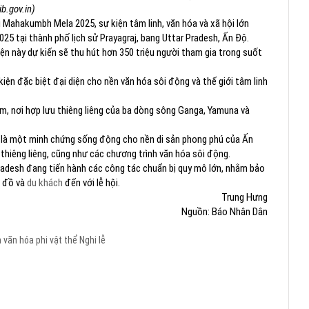
ib.gov.in)
i Mahakumbh Mela 2025, sự kiện tâm linh, văn hóa và xã hội lớn
025 tại thành phố lịch sử Prayagraj, bang Uttar Pradesh, Ấn Độ.
ện này dự kiến sẽ thu hút hơn 350 triệu người tham gia trong suốt
n đặc biệt đại diện cho nền văn hóa sôi động và thế giới tâm linh
gam, nơi hợp lưu thiêng liêng của ba dòng sông Ganga, Yamuna và
 là một minh chứng sống động cho nền di sản phong phú của Ấn
thiêng liêng, cũng như các chương trình văn hóa sôi động.
Pradesh đang tiến hành các công tác chuẩn bị quy mô lớn, nhằm bảo
n đồ và
du khách
đến với lễ hội.
Trung Hưng
Nguồn: Báo Nhân Dân
 văn hóa phi vật thể
Nghi lễ