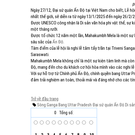
p
Ngày 27/12, Đại sứ quán Ấn Độ tại Việt Nam cho biết, Lễ hộ
nhất thế giới, sẽ diễn ra từ ngày 13/1/2025 đến ngày 26/2/2
Được UNESCO công nhận là Di sản văn hóa phi vật thể, sự ki
một tháng rưỡi.
Được tổ chức 12 năm một lần, Mahakumbh Mela là một sự kiệ
sâu sắc của
Ấn Độ
.
Tâm điểm của lễ hội là nghi lễ tắm tẩy trần tại Triveni San
Saraswati.
Mahakumbh Mela không chỉ là một sự kiện tâm linh mà còn
Độ, mang đến cho du khách cơ hội hòa mình vào các nghi lễ 
Với sự hỗ trợ từ Chính phủ Ấn Độ, chính quyền bang Uttar 
đảm trải nghiệm an toàn, thoải mái và đáng nhớ cho các tí
Trở về đầu trang
Sông Ganga
Bang Uttar Pradesh
Đại sứ quán Ấn Độ
Di sản
0
Tổng số: