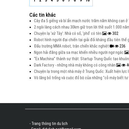
1
2
3
4
5
6
7
8
9
10
Các tin khác
Cây đa 5 giếng và bí ẩn mạch nước trăm năm không cạn 
2 ngôi làng cách nhau 30km giữ trọn lời thề suốt 1.000 n
Chuyện lạ 'xứ Tây': Nhà có số, 'phố' có tên
302
Robot hình người đại chiến tại giải đối kháng đầu tiên thế 
Đấu trường MMA robot, trận chiến khắc nghiệt
236
Ngọn hải đăng giữa sa mạc khiến nhiều người ngơ ngác
“Ex Machina” thành sự thật: Startup Trung Quốc tạo khuô
Dark Factory - những nhà máy không có công nhân
4
Chuyện lạ trong một nhà máy ở Trung Quốc: Xuất hiện lực 
Vô lăng bỏ trống và cuộc đổ bộ của những "cỗ máy biết tư
- Trang thông tin du lịch