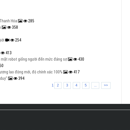
ở Thanh Hóa
285
ăm
358
giới
254
413
n mặt robot giống người đến mức đáng sợ
430
60
lượng lao động mới, độ chính xác 100%
417
 duy"
394
1
2
3
4
5
...
>>