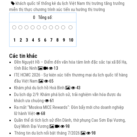
khách quốc tế
thống kê
du lịch Việt Nam
thị trường
tăng trưởng
miễn thị thực
chương trình xúc tiến
xu hướng thị trường
0
Tổng số:
1
2
3
4
5
6
7
8
9
10
Các tin khác
Đền Nguyệt Hồ – Điểm đến văn hóa tâm linh đặc sắc tại xã Bố Hạ,
tỉnh Bắc Ninh
13
ITE HCMC 2026 - Sự kiện xúc tiến thương mại du lịch quốc tế hàng
đầu Việt Nam
65
Khám phá du lịch hồ Hoà Bình
43
Du lịch dịp 2/9: Khám phá lịch sử, trải nghiệm văn hóa được du
khách ưa chuộng
61
Ra mắt "Moskva MICE Rewards": Đòn bẩy mới cho doanh nghiệp
lữ hành Việt
68
Quần thể di tích lịch sử đền Dành, thờ phụng Cao Sơn Đại Vương,
Quý Minh Đại Vương
98
Thông tin du lịch nổi bật tháng 7/2026
98