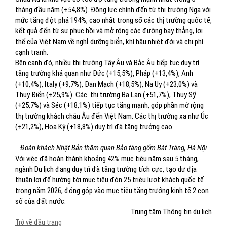
tháng đầu năm (+54,8%). Động lực chính đến từ thị trường Nga với
mức tăng đột phá 194%, cao nhất trong số các thị trường quốc tế,
kết quả đến từ sự phục hồi và mở rộng các đường bay thẳng, lợi
thế của Việt Nam về nghỉ dưỡng biển, khí hậu nhiệt đới và chi phí
cạnh tranh.
Bên cạnh đó, nhiều thị trường Tây Âu và Bắc Âu tiếp tục duy trì
tăng trưởng khả quan như Đức (+15,5%), Pháp (+13,4%), Anh
(+10,4%), Italy (+9,7%), Đan Mạch (+18,5%), Na Uy (+23,0%) và
Thụy Điển (+25,9%). Các thị trường Ba Lan (+51,7%), Thụy Sỹ
(+25,7%) và Séc (+18,1%) tiếp tục tăng mạnh, góp phần mở rộng
thị trường khách châu Âu đến Việt Nam. Các thị trường xa như Úc
(+21,2%), Hoa Kỳ (+18,8%) duy trì đà tăng trưởng cao.
Đoàn khách Nhật Bản thăm quan Bảo tàng gốm Bát Tràng, Hà Nội
Với việc đã hoàn thành khoảng 42% mục tiêu năm sau 5 tháng,
ngành Du lịch đang duy trì đà tăng trưởng tích cực, tạo dư địa
thuận lợi để hướng tới mục tiêu đón 25 triệu lượt khách quốc tế
trong năm 2026, đóng góp vào mục tiêu tăng trưởng kinh tế 2 con
số của đất nước.
Trung tâm Thông tin du lịch
Trở về đầu trang