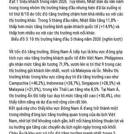
đạt 1 triệu khách trong năm 2026. Tuy nhiên, Nhật Bản dù vẫn nằm
trong trong nhóm thị trường hàng đầu nhưng hiện đã lùi xuống vị
trí thứ 8/10 do tốc độ tăng trưởng chậm hơn khá nhiều so với các
thị trường khác. Trong 5 tháng đầu năm, Nhật Bản tăng 11,8% -
thấp hơn mức tăng trưởng bình quân khách quốc tế (+14,9%) và
thấp hơn nhiều so với các thị trường mới nổi khác.
Biểu đồ 3: 10 thị trường hàng đầu 5 tháng năm 2026 (nghìn lượt)
Về tốc độ tăng trưởng, Đông Nam Á tiếp tục là khu vực đóng góp
tích cực vào tăng trưởng khách quốc tế đến Việt Nam. Philippines
ghi nhận mức tăng ấn tượng 71,9%, vươn lên vị trí thứ 9 trong các
thị trường gửi khách lớn nhất, vượt cả Malaysia và Úc. Nhiều thị
trường khác trong khu vực cũng duy trì đà tăng trưởng cao như
Campuchia (+40,2%), Indonesia (+28,7%), Singapore (+28,5%) và
Malaysia (+21,0%), trong khi Thái Lan tăng nhẹ 8,5%. Tại Nam Á,
thị trường Ấn Độ tiếp tục duy trì mức tăng rất cao (+50,4%), cho
thấy tiềm năng và dư địa mở rộng còn rất lớn.
Kết quả này cho thấy khu vực Đông Nam Á đang trở thành một
trong những động lực tăng trưởng quan trọng của du lịch Việt
Nam, nhờ lợi thế khoảng cách gần, kết nối hàng không thuận lợi và
xu hướng gia tăng các chuyến du lịch ngắn ngày trong nội khối.
Châu Âu là khu vực có tốc độ tăng trưởng mạnh nhất trong 5