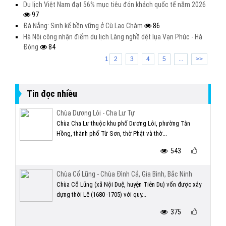
Du lịch Việt Nam đạt 56% mục tiêu đón khách quốc tế năm 2026
97
Đà Nẵng: Sinh kế bền vững ở Cù Lao Chàm
86
Hà Nội công nhận điểm du lịch Làng nghề dệt lụa Vạn Phúc - Hà
Đông
84
1
2
3
4
5
...
>>
Tin đọc nhiều
Chùa Dương Lôi - Cha Lư Tự
Chùa Cha Lư thuộc khu phố Dương Lôi, phường Tân
Hồng, thành phố Từ Sơn, thờ Phật và thờ...
543
Chùa Cổ Lũng - Chùa Đình Cả, Gia Bình, Bắc Ninh
Chùa Cổ Lũng (xã Nội Duệ, huyện Tiên Du) vốn được xây
dựng thời Lê (1680 -1705) với quy...
375