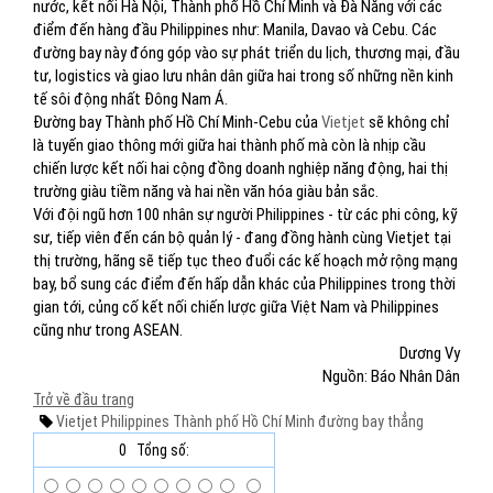
nước, kết nối Hà Nội, Thành phố Hồ Chí Minh và Đà Nẵng với các
điểm đến hàng đầu Philippines như: Manila, Davao và Cebu. Các
đường bay này đóng góp vào sự phát triển du lịch, thương mại, đầu
tư, logistics và giao lưu nhân dân giữa hai trong số những nền kinh
tế sôi động nhất Đông Nam Á.
Đường bay Thành phố Hồ Chí Minh-Cebu của
Vietjet
sẽ không chỉ
là tuyến giao thông mới giữa hai thành phố mà còn là nhịp cầu
chiến lược kết nối hai cộng đồng doanh nghiệp năng động, hai thị
trường giàu tiềm năng và hai nền văn hóa giàu bản sắc.
Với đội ngũ hơn 100 nhân sự người Philippines - từ các phi công, kỹ
sư, tiếp viên đến cán bộ quản lý - đang đồng hành cùng Vietjet tại
thị trường, hãng sẽ tiếp tục theo đuổi các kế hoạch mở rộng mạng
bay, bổ sung các điểm đến hấp dẫn khác của Philippines trong thời
gian tới, củng cố kết nối chiến lược giữa Việt Nam và Philippines
cũng như trong ASEAN.
Dương Vy
Nguồn: Báo Nhân Dân
Trở về đầu trang
Vietjet
Philippines
Thành phố Hồ Chí Minh
đường bay thẳng
0
Tổng số: