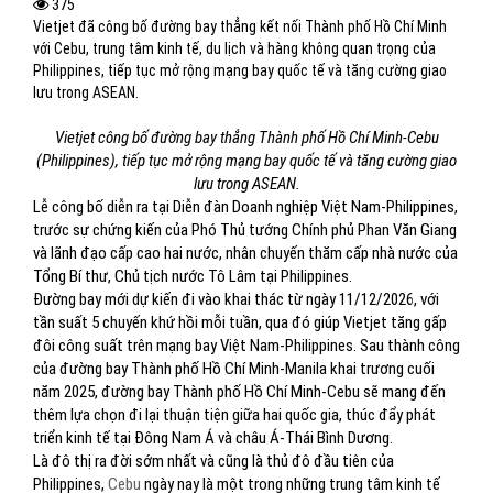
375
Vietjet đã công bố đường bay thẳng kết nối Thành phố Hồ Chí Minh
với Cebu, trung tâm kinh tế, du lịch và hàng không quan trọng của
Philippines, tiếp tục mở rộng mạng bay quốc tế và tăng cường giao
lưu trong ASEAN.
Vietjet công bố đường bay thẳng Thành phố Hồ Chí Minh-Cebu
(Philippines), tiếp tục mở rộng mạng bay quốc tế và tăng cường giao
lưu trong ASEAN.
Lễ công bố diễn ra tại Diễn đàn Doanh nghiệp Việt Nam-Philippines,
trước sự chứng kiến của Phó Thủ tướng Chính phủ Phan Văn Giang
và lãnh đạo cấp cao hai nước, nhân chuyến thăm cấp nhà nước của
Tổng Bí thư, Chủ tịch nước Tô Lâm tại Philippines.
Đường bay mới dự kiến đi vào khai thác từ ngày 11/12/2026, với
tần suất 5 chuyến khứ hồi mỗi tuần, qua đó giúp Vietjet tăng gấp
đôi công suất trên mạng bay Việt Nam-Philippines. Sau thành công
của đường bay Thành phố Hồ Chí Minh-Manila khai trương cuối
năm 2025, đường bay Thành phố Hồ Chí Minh-Cebu sẽ mang đến
thêm lựa chọn đi lại thuận tiện giữa hai quốc gia, thúc đẩy phát
triển kinh tế tại Đông Nam Á và châu Á-Thái Bình Dương.
Là đô thị ra đời sớm nhất và cũng là thủ đô đầu tiên của
Philippines,
Cebu
ngày nay là một trong những trung tâm kinh tế