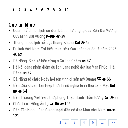
1
2
3
4
5
6
7
8
9
10
Các tin khác
Quần thể di tích lịch sử đền Dành, thờ phụng Cao Sơn Đại Vương,
Quý Minh Đại Vương
39
Thông tin du lịch nổi bật tháng 7/2026
45
Du lịch Việt Nam đạt 56% mục tiêu đón khách quốc tế năm 2026
52
Đà Nẵng: Sinh kế bền vững ở Cù Lao Chàm
47
Hà Nội công nhận điểm du lịch Làng nghề dệt lụa Vạn Phúc - Hà
Đông
47
Đà Nẵng tổ chức Ngày hội tôn vinh di sản mỳ Quảng
66
Đền Cầu Khoai, Tân Hiệp thờ nhị nữ nghĩa binh thời Lê – Mạc
64
Đền Thượng Việt Yên, thờ phụng Thạch Linh Thần tướng
88
Chùa Lim - Hồng Ân tự
106
Đền Tân Ninh – Bắc Giang, ngôi đền cổ đạo Mẫu Việt Nam
121
1
2
3
4
5
...
>>