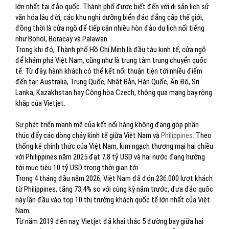
lớn nhất tại đảo quốc. Thành phố được biết đến với di sản lịch sử
văn hóa lâu đời, các khu nghỉ dưỡng biển đảo đẳng cấp thế giới,
đồng thời là cửa ngõ để tiếp cận nhiều hòn đảo du lịch nổi tiếng
như Bohol, Boracay và Palawan.
Trong khi đó, Thành phố Hồ Chí Minh là đầu tàu kinh tế, cửa ngõ
để khám phá Việt Nam, cũng như là trung tâm trung chuyển quốc
tế. Từ đây, hành khách có thể kết nối thuận tiện tới nhiều điểm
đến tại: Australia, Trung Quốc, Nhật Bản, Hàn Quốc, Ấn Độ, Sri
Lanka, Kazakhstan hay Cộng hòa Czech, thông qua mạng bay rộng
khắp của Vietjet.
Sự phát triển mạnh mẽ của kết nối hàng không đang góp phần
thúc đẩy các dòng chảy kinh tế giữa Việt Nam và
Philippines
. Theo
thống kê chính thức của Việt Nam, kim ngạch thương mại hai chiều
với Philippines năm 2025 đạt 7,8 tỷ USD và hai nước đang hướng
tới mục tiêu 10 tỷ USD trong thời gian tới.
Trong 4 tháng đầu năm 2026, Việt Nam đã đón 236.000 lượt khách
từ Philippines, tăng 73,4% so với cùng kỳ năm trước, đưa đảo quốc
này lần đầu vào top 10 thị trường khách quốc tế lớn nhất của Việt
Nam.
Từ năm 2019 đến nay, Vietjet đã khai thác 5 đường bay giữa hai