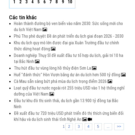
1
2
3
4
5
6
7
8
9
10
Các tin khác
Hoàn thành đường bộ ven biển vào năm 2030: Sức sống mới cho
du lịch Việt Nam
Phú Thọ phê duyệt Đề án phát triển du lịch giai đoạn 2026 - 2030
Khu du lịch quy mô lớn được đại gia Xuân Trường đầu tư chính
thức dừng hoạt động
Doanh nghiệp Thụy Sĩ đề xuất đầu tư tổ hợp du lịch, giải trí 10 ha
tại Bắc Ninh
Thu hút đầu tư vùng lòng hồ thủy điện Sơn La
Huế "đánh thức" Hòn Vượn bằng dự án du lịch hơn 500 tỷ đồng
Cà Mau sẵn sàng bứt phá mùa du lịch trọng điểm 2026
Loạt quỹ đầu tư nước ngoài rót 255 triệu USD vào 1 hệ thống nghỉ
dưỡng của Việt Nam
Đầu tư khu đô thị sinh thái, du lịch gần 13.900 tỷ đồng tại Bắc
Ninh
Đề xuất đầu tư 720 triệu USD phát triển đô thị thích ứng biến đổi
khí hậu và du lịch sinh thái tỉnh Nghệ An
1
2
3
4
5
...
>>