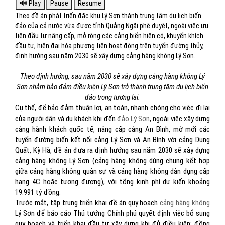
Theo đề án phát triển đặc khu Lý Sơn thành trung tâm du lịch biển
đảo của cả nước vừa được tỉnh Quảng Ngãi phê duyệt, ngoài việc ưu
tiên đầu tư nâng cấp, mở rộng các cảng biển hiện có, khuyến khích
đầu tư, hiện đại hóa phương tiện hoạt động trên tuyến đường thủy,
định hướng sau năm 2030 sẽ xây dựng cảng hàng không Lý Sơn.
Theo định hướng, sau năm 2030 sẽ xây dựng cảng hàng không Lý
Sơn nhằm bảo đảm điều kiện Lý Sơn trở thành trung tâm du lịch biển
đảo trong tương lai.
Cụ thể, để bảo đảm thuận lợi, an toàn, nhanh chóng cho việc đi lại
của người dân và du khách khi đến
đảo Lý Sơn
, ngoài việc xây dựng
cảng hành khách quốc tế, nâng cấp cảng An Bình, mở mới các
tuyến đường biển kết nối cảng Lý Sơn và An Bình với cảng Dung
Quất, Kỳ Hà, đề án đưa ra định hướng sau năm 2030 sẽ xây dựng
cảng hàng không Lý Sơn (cảng hàng không dùng chung kết hợp
giữa cảng hàng không quân sự và cảng hàng không dân dụng cấp
hạng 4C hoặc tương đương), với tổng kinh phí dự kiến khoảng
19.991 tỷ đồng.
Trước mắt, tập trung triển khai đề án quy hoạch
cảng hàng không
Lý Sơn để báo cáo Thủ tướng Chính phủ quyết định việc bổ sung
quy hoạch và triển khai đầu tư xây dựng khi đủ điều kiện; đồng