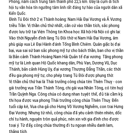
Phòng, nằm cách trung tâm thành phố 22,5 km. Đây là cụm di tích
hội tụ văn hóa tín ngưỡng tâm linh rất đáng tự hào của người dân xã
Kiến Quốc.
Đình Tú Đôi thờ 2 vị Thành hoàng: Nam Hải Đại Vương và Ả Vương
triều Trần. Vị thần chủ thứ nhất, căn cứ vào thần tích, sắc phong
được lưu trữ tại Viện Thông tin Khoa học Xã hội Hà Nội có ghi lại:
Vào thời Nguyễn đình làng Tú Đôi thờ vị Nam Hải Đại Vương, âm
phù giúp vua Lê Đại Hành đánh Tống Bình Chiêm. Quân giặc bị đại
bại, vua sai sứ ban sắc phong mỹ tự cho bách thần, ban cho vị thần
là Bản cảnh Thành Hoàng Nam Hải Quản tế đại vương. Tặng phong
mỹ tự là Linh quan Hộ Quốc khang dân, Phù Vạn, Dương Vũ, Dục
Thánh, bản cảnh Hùng Uy, đại vương Thượng Đẳng Thần, các thời
đều gia phong mỹ tự, cho phép trang Tú Đôi được phụng thờ.
Vị thần chủ thứ hai là Thái trưởng công chúa tên Thiên Thuỵ - con
gái trưởng vua Trần Thánh Tông, chị gái vua Nhân Tông, có tên huý
Trần Quỳnh Nga. Công chúa có dung nhan tuyệt thế, đủ tài cầm kỳ,
thi họa được vua phong Thái trưởng công chúa Thiên Thuỵ. Đến
tuổi cập kê, Vua cha gả cho Hưng Võ Vương Nghiễm, con trai Hưng
Đại Vương. Nhưng từ nhỏ, công chúa đã yêu cảnh thiên nhiên, dốc
chí tu hành, nguyện tròn quả phúc, nên xin với gia đình cho được
toại ý. Từ đấy, công chúa thường đi tu ngoạn nhiều danh lam,
thắng tích.