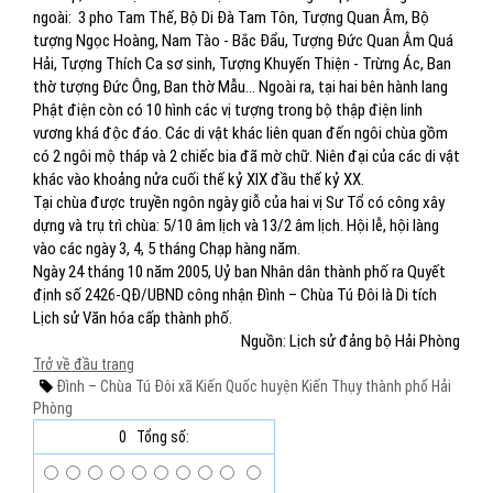
ngoài: 3 pho Tam Thế, Bộ Di Đà Tam Tôn, Tượng Quan Âm, Bộ
tượng Ngọc Hoàng, Nam Tào - Bắc Đẩu, Tượng Đức Quan Âm Quá
Hải, Tượng Thích Ca sơ sinh, Tượng Khuyến Thiện - Trừng Ác, Ban
thờ tượng Đức Ông, Ban thờ Mẫu… Ngoài ra, tại hai bên hành lang
Phật điện còn có 10 hình các vị tượng trong bộ thập điện linh
vương khá độc đáo. Các di vật khác liên quan đến ngôi chùa gồm
có 2 ngôi mộ tháp và 2 chiếc bia đã mờ chữ. Niên đại của các di vật
khác vào khoảng nửa cuối thế kỷ XIX đầu thế kỷ XX.
Tại chùa được truyền ngôn ngày giỗ của hai vị Sư Tổ có công xây
dựng và trụ trì chùa: 5/10 âm lịch và 13/2 âm lịch. Hội lễ, hội làng
vào các ngày 3, 4, 5 tháng Chạp hàng năm.
Ngày 24 tháng 10 năm 2005, Uỷ ban Nhân dân thành phố ra Quyết
định số 2426-QĐ/UBND công nhận Đình – Chùa Tú Đôi là Di tích
Lịch sử Văn hóa cấp thành phố.
Nguồn: Lịch sử đảng bộ Hải Phòng
Trở về đầu trang
Đình – Chùa Tú Đôi xã Kiến Quốc
huyện Kiến Thụy thành phố Hải
Phòng
0
Tổng số: