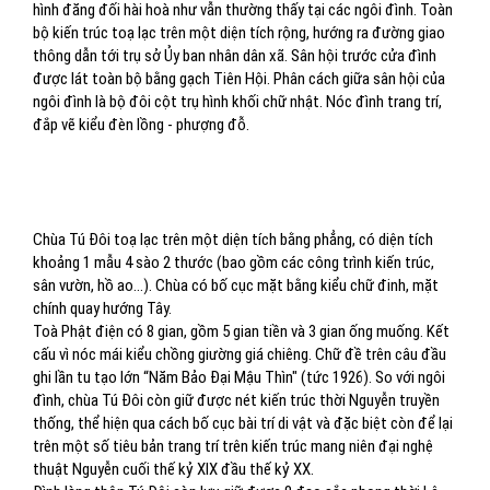
hình đăng đối hài hoà như vẫn thường thấy tại các ngôi đình. Toàn
bộ kiến trúc toạ lạc trên một diện tích rộng, hướng ra đường giao
thông dẫn tới trụ sở Ủy ban nhân dân xã. Sân hội trước cửa đình
được lát toàn bộ bằng gạch Tiên Hội. Phân cách giữa sân hội của
ngôi đình là bộ đôi cột trụ hình khối chữ nhật. Nóc đình trang trí,
đắp vẽ kiểu đèn lồng - phượng đỗ.
Chùa Tú Đôi toạ lạc trên một diện tích bằng phẳng, có diện tích
khoảng 1 mẫu 4 sào 2 thước (bao gồm các công trình kiến trúc,
sân vườn, hồ ao...). Chùa có bố cục mặt bằng kiểu chữ đinh, mặt
chính quay hướng Tây.
Toà Phật điện có 8 gian, gồm 5 gian tiền và 3 gian ống muống. Kết
cấu vì nóc mái kiểu chồng giường giá chiêng. Chữ đề trên câu đầu
ghi lần tu tạo lớn “Năm Bảo Đại Mậu Thìn" (tức 1926). So với ngôi
đình, chùa Tú Đôi còn giữ được nét kiến trúc thời Nguyễn truyền
thống, thể hiện qua cách bố cục bài trí di vật và đặc biệt còn để lại
trên một số tiêu bản trang trí trên kiến trúc mang niên đại nghệ
thuật Nguyễn cuối thế kỷ XIX đầu thế kỷ XX.