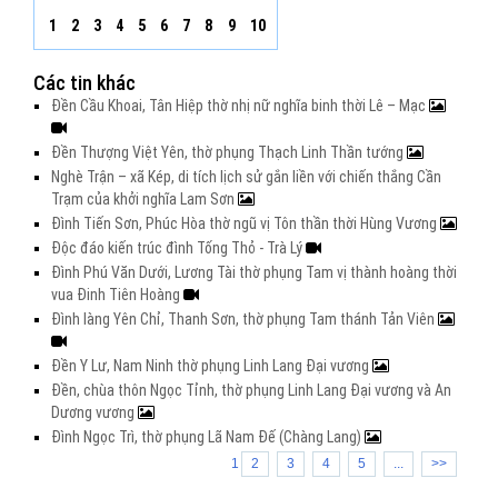
1
2
3
4
5
6
7
8
9
10
Các tin khác
Đền Cầu Khoai, Tân Hiệp thờ nhị nữ nghĩa binh thời Lê – Mạc
Đền Thượng Việt Yên, thờ phụng Thạch Linh Thần tướng
Nghè Trận – xã Kép, di tích lịch sử gắn liền với chiến thắng Cần
Trạm của khởi nghĩa Lam Sơn
Đình Tiến Sơn, Phúc Hòa thờ ngũ vị Tôn thần thời Hùng Vương
Độc đáo kiến trúc đình Tống Thỏ - Trà Lý
Đình Phú Văn Dưới, Lương Tài thờ phụng Tam vị thành hoàng thời
vua Đinh Tiên Hoàng
Đình làng Yên Chỉ, Thanh Sơn, thờ phụng Tam thánh Tản Viên
Đền Y Lư, Nam Ninh thờ phụng Linh Lang Đại vương
Đền, chùa thôn Ngọc Tỉnh, thờ phụng Linh Lang Đại vương và An
Dương vương
Đình Ngọc Trì, thờ phụng Lã Nam Đế (Chàng Lang)
1
2
3
4
5
...
>>