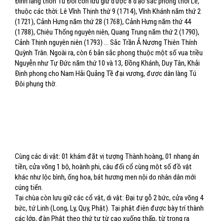
Đình làng thôn Tú Đôi còn lưu giữ được 8 đạo sắc phong thời Lê,
thuộc các thời: Lê Vĩnh Thịnh thứ 9 (1714), Vĩnh Khánh năm thứ 2
(1721), Cảnh Hưng năm thứ 28 (1768), Cảnh Hưng năm thứ 44
(1788), Chiêu Thống nguyên niên, Quang Trung năm thứ 2 (1790),
Cảnh Thịnh nguyên niên (1793) ... Sắc Trần Ả Nương Thiên Thính
Quỳnh Trân. Ngoài ra, còn 6 bản sắc phong thuộc một số vua triều
Nguyễn như Tự Đức năm thứ 10 và 13, Đồng Khánh, Duy Tân, Khải
Định phong cho Nam Hải Quảng Tề đại vương, được dân làng Tú
Đôi phụng thờ.
Cùng các di vật: 01 khám đặt vị tượng Thành hoàng, 01 nhang án
tiền, cửa võng 1 bộ, hoành phi, câu đối cổ cùng một số đồ vật
khác như lộc bình, ống hoa, bát hương men nội do nhân dân mới
cúng tiến.
Tại chùa còn lưu giữ các cổ vật, di vật: Đại tự gỗ 2 bức, cửa võng 4
bức, tứ Linh (Long, Ly, Quy, Phật). Tại phật điện được bày trí thành
các lớp, đàn Phật theo thứ tự từ cao xuống thấp, từ trong ra