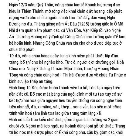
Ngày 12/3 năm Quý Thân, công chúa làm lễ Khánh hạ, xưng đạo
hiệu là Thiên Thánh, mở rộng việc khai khẩn đất hoang, cấp phát
ruộng vườn cho nhiều nguồn canh tác. Từ đấy, dân vùng Nghi
Dương no đủ. Tháng giêng năm Ất Dậu (1285) tướng giặc là Ô Mã
Nhi đem quân xâm phạm các xứ Vân Đồn, Vạn Kiếp rồi vào Nghệ
An. Thượng Hoàng có ý định gả Công Chúa cho tướng giặc để làm
kế hoãn binh. Nhưng Công Chúa van xin cha cho được tiếp tục ở
chùa thờ phật.
Từ đó, công chúa hàng ngày tụng kinh niệm phật thiết lập đàn
tràng, bố thí cho kẻ nghèo khó. Từ đó, người đời thường gọi là bà
Chúa mõ. Ngày 3 tháng 11 năm Mậu Thân, thượng Hoàng Nhân
Tông và công chúa cùng hoá - Thi hài được đưa về chùa Tư Phúc ở
kinh sư, lập tháp an táng.
Đình làng Tú Đôi được hoàn thành việc tu bổ, tôn tạo ngay trên
nền đất cũ. Bố cục mặt bằng của ngôi đình mới tu tạo tuy có sự
kết hợp hài hoà giữa nguyên liệu truyền thống với công nghệ tiên
tiến như gỗ, đá, xi măng, sắt, thép... song vẫn tạo nên một công
trình văn hoá tâm linh toạ lạc giữa trung tâm làng xã.
Đình có cấu trúc kiểu chữ đinh, gồm 5 gian bái đường và 2 gian
chuôi vồ. Ngoài mái lợp ngói, rui hoành dùng loại gỗ tứ thiết. Trang
trí bò nóc mái được phục chế khá công phu, cầu kỳ, gồm các khối