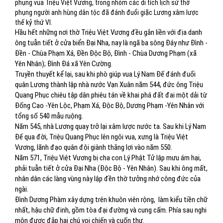
phụng vua Triệu Việt Vương, trong nhóm các di tích lịch sử thờ
phụng người anh hùng dân tộc đã đánh đuổi giặc Lương xâm lược
thế kỷ thứ VI.
Hầu hết những nơi thờ Triệu Việt Vương đều gắn liền với địa danh
ông tuẫn tiết ở cửa biển Đại Nha, nay là ngã ba sông Đáy như Đình -
Đền - Chùa Phạm Xá, Đền Độc Bộ, Đình - Chùa Dương Phạm (xã
Yên Nhân); Đình Đá xã Yên Cường.
Truyền thuyết kể lại, sau khi phò giúp vua Lý Nam Đế đánh đuổi
quân Lương thành lập nhà nước Vạn Xuân năm 544, đức ông Triệu
Quang Phục chiêu tập dân phiêu tán về khai phá đất đai một dải từ
Đống Cao -Yên Lộc, Phạm Xá, Độc Bộ, Dương Phạm -Yên Nhân với
tổng số 540 mẫu ruộng.
Năm 545, nhà Lương quay trở lại xâm lược nước ta. Sau khi Lý Nam
Đế qua đời, Triệu Quang Phục lên ngôi vua, xưng là Triệu Việt
Vương, lãnh đạo quân đội giành thắng lợi vào năm 550.
Năm 571, Triệu Việt Vương bị cha con Lý Phật Tử lập mưu ám hại,
phải tuẫn tiết ở cửa Đại Nha (Độc Bộ - Yên Nhân). Sau khi ông mất,
nhân dân các làng vùng này lập đền thờ tưởng nhớ công đức của
ngài.
Đình Dương Phàm xây dựng trên khuôn viên rộng,
làm kiểu tiền chữ
nhất, hậu chữ đinh, gồm tòa đại đường và cung cấm. Phía sau nghi
môn được đắp hai chú voi chiến và cuốn thư.