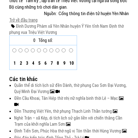
thức tế “Tam kỳ”, lập đàn tế Triệu Việt Vương tại ngã ba sông Độc
Bộ cùng những trò chơi dân gian.
Nguồn: Cổng thông tin điện tử huyện Yên Nhân
Trở về đầu trang
Đình Dương Phàm
xã Yên Nhân
huyện Ý Yên
tỉnh Nam Định
thờ
phụng
vua Triệu Việt Vương
0
Tổng số:
1
2
3
4
5
6
7
8
9
10
Các tin khác
Quần thể di tích lịch sử đền Dành, thờ phụng Cao Sơn Đại Vương,
Quý Minh Đại Vương
Đền Cầu Khoai, Tân Hiệp thờ nhị nữ nghĩa binh thời Lê – Mạc
Đền Thượng Việt Yên, thờ phụng Thạch Linh Thần tướng
Nghè Trận – xã Kép, di tích lịch sử gắn liền với chiến thắng Cần
Trạm của khởi nghĩa Lam Sơn
Đình Tiến Sơn, Phúc Hòa thờ ngũ vị Tôn thần thời Hùng Vương
Độc đáo kiến trúc đình Tống Thỏ - Trà Lý