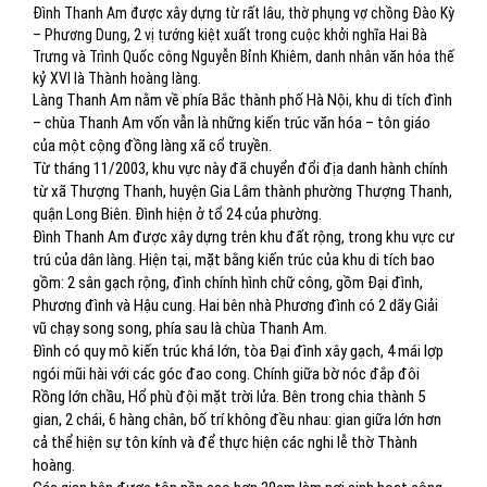
Đình Thanh Am được xây dựng từ rất lâu, thờ phụng vợ chồng Đào Kỳ
– Phương Dung, 2 vị tướng kiệt xuất trong cuộc khởi nghĩa Hai Bà
Trưng và Trình Quốc công Nguyễn Bỉnh Khiêm, danh nhân văn hóa thế
kỷ XVI là Thành hoàng làng.
Làng Thanh Am nằm về phía Bắc thành phố Hà Nội, khu di tích đình
– chùa Thanh Am vốn vẫn là những kiến trúc văn hóa – tôn giáo
của một cộng đồng làng xã cổ truyền.
Từ tháng 11/2003, khu vực này đã chuyển đổi địa danh hành chính
từ xã Thượng Thanh, huyện Gia Lâm thành phường Thượng Thanh,
quận Long Biên. Đình hiện ở tổ 24 của phường.
Đình Thanh Am được xây dựng trên khu đất rộng, trong khu vực cư
trú của dân làng. Hiện tại, mặt bằng kiến trúc của khu di tích bao
gồm: 2 sân gạch rộng, đình chính hình chữ công, gồm Đại đình,
Phương đình và Hậu cung. Hai bên nhà Phương đình có 2 dãy Giải
vũ chạy song song, phía sau là chùa Thanh Am.
Đình có quy mô kiến trúc khá lớn, tòa Đại đình xây gạch, 4 mái lợp
ngói mũi hài với các góc đao cong. Chính giữa bờ nóc đắp đôi
Rồng lớn chầu, Hổ phù đội mặt trời lửa. Bên trong chia thành 5
gian, 2 chái, 6 hàng chân, bố trí không đều nhau: gian giữa lớn hơn
cả thể hiện sự tôn kính và để thực hiện các nghi lễ thờ Thành
hoàng.