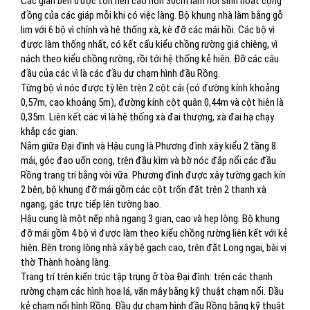
Các gian bên được tôn nền cao hơn 30cm làm nơi sinh hoạt cộng
đồng của các giáp mỗi khi có việc làng. Bộ khung nhà làm bằng gỗ
lim với 6 bộ vì chính và hệ thống xà, kè đỡ các mái hồi. Các bộ vì
được làm thống nhất, có kết cấu kiểu chồng rường giá chiêng, vì
nách theo kiểu chồng rường, rồi tới hệ thống kẻ hiên. Đỡ các câu
đầu của các vì là các đầu dư chạm hình đầu Rồng.
Từng bộ vì nóc được tỳ lên trên 2 cột cái (có đường kính khoảng
0,57m, cao khoảng 5m), đường kính cột quân 0,44m và cột hiên là
0,35m. Liên kết các vì là hệ thống xà đai thượng, xà đai hạ chạy
khắp các gian.
Nằm giữa Đại đình và Hậu cung là Phương đình xây kiểu 2 tầng 8
mái, góc đao uốn cong, trên đầu kìm và bờ nóc đắp nổi các đầu
Rồng trang trí bằng vôi vữa. Phương đình được xây tường gạch kín
2 bên, bộ khung đỡ mái gồm các cột trốn đặt trên 2 thanh xà
ngang, gác trực tiếp lên tường bao.
Hậu cung là một nếp nhà ngang 3 gian, cao và hẹp lòng. Bộ khung
đỡ mái gồm 4 bộ vì được làm theo kiểu chồng rường liên kết với kẻ
hiên. Bên trong lòng nhà xây bệ gạch cao, trên đặt Long ngai, bài vị
thờ Thành hoàng làng.
Trang trí trên kiến trúc tập trung ở tòa Đại đình: trên các thanh
rường chạm các hình hoa lá, văn mây bằng kỹ thuật chạm nổi. Đầu
kẻ chạm nổi hình Rồng. Đầu dư chạm hình đầu Rồng bằng kỹ thuật