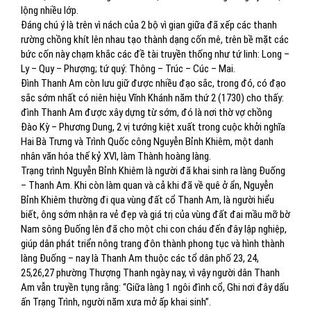
lộng nhiều lớp.
Đáng chú ý là trên vì nách của 2 bộ vì gian giữa đã xếp các thanh
rường chồng khít lên nhau tạo thành dạng cốn mê, trên bề mặt các
bức cốn này chạm khắc các đề tài truyền thống như tứ linh: Long –
Ly – Quy – Phượng; tứ quý: Thông – Trúc – Cúc – Mai.
Đình Thanh Am còn lưu giữ được nhiều đạo sắc, trong đó, có đạo
sắc sớm nhất có niên hiệu Vĩnh Khánh năm thứ 2 (1730) cho thấy:
đình Thanh Am được xây dựng từ sớm, đó là nơi thờ vợ chồng
Đào Kỳ – Phương Dung, 2 vị tướng kiệt xuất trong cuộc khởi nghĩa
Hai Bà Trưng và Trình Quốc công Nguyễn Bỉnh Khiêm, một danh
nhân văn hóa thế kỷ XVI, làm Thành hoàng làng.
Trạng trình Nguyễn Bỉnh Khiêm là người đã khai sinh ra làng Đuống
– Thanh Am. Khi còn làm quan và cả khi đã về quê ở ẩn, Nguyễn
Bỉnh Khiêm thường đi qua vùng đất cổ Thanh Am, là người hiểu
biết, ông sớm nhận ra vẻ đẹp và giá trị của vùng đất đai mầu mỡ bờ
Nam sông Đuống lên đã cho một chi con cháu đến đây lập nghiệp,
giúp dân phát triển nông trang đôn thành phong tục và hình thành
làng Đuống – nay là Thanh Am thuộc các tổ dân phố 23, 24,
25,26,27 phường Thượng Thanh ngày nay, vì vậy người dân Thanh
Am vẫn truyền tụng rằng: “Giữa làng 1 ngôi đình cổ, Ghi nơi đây dấu
ấn Trạng Trình, người năm xưa mở ấp khai sinh”.