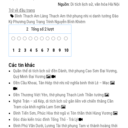
Nguồn:
Di tích lịch sử, văn hóa Hà Nội
Trở về đầu trang
Đình Thạch Am
Làng Thạch Am
thờ phụng
nhị vị danh tướng
Đào
Kỳ
Phương Dung
Trạng Trình Nguyễn Bỉnh Khiêm
2
Tổng số:2 lượt
1
2
3
4
5
6
7
8
9
10
Các tin khác
Quần thể di tích lịch sử đền Dành, thờ phụng Cao Sơn Đại Vương,
Quý Minh Đại Vương
Đền Cầu Khoai, Tân Hiệp thờ nhị nữ nghĩa binh thời Lê – Mạc
Đền Thượng Việt Yên, thờ phụng Thạch Linh Thần tướng
Nghè Trận – xã Kép, di tích lịch sử gắn liền với chiến thắng Cần
Trạm của khởi nghĩa Lam Sơn
Đình Tiến Sơn, Phúc Hòa thờ ngũ vị Tôn thần thời Hùng Vương
Độc đáo kiến trúc đình Tống Thỏ - Trà Lý
Đình Phú Văn Dưới, Lương Tài thờ phụng Tam vị thành hoàng thời