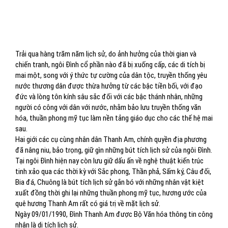
Trải qua hàng trăm năm lịch sử, do ảnh hưởng của thời gian và
chiến tranh, ngôi Đình cổ phần nào đã bị xuống cấp, các di tích bị
mai một, song với ý thức tự cường của dân tộc, truyền thống yêu
nước thương dân được thừa hưởng từ các bậc tiền bối, với đạo
đức và lòng tôn kính sâu sắc đối với các bậc thánh nhân, những
người có công với dân với nước, nhằm bảo lưu truyền thống văn
hóa, thuần phong mỹ tục làm nền tảng giáo dục cho các thế hệ mai
sau.
Hai giới các cụ cùng nhân dân Thanh Am, chính quyền địa phương
đã nâng niu, bảo trọng, giữ gìn những bút tích lịch sử của ngôi Đình.
Tại ngôi Đình hiện nay còn lưu giữ dấu ấn về nghệ thuật kiến trúc
tinh xảo qua các thời kỳ với Sắc phong, Thần phả, Sấm ký, Câu đối,
Bia đá, Chuông là bút tích lịch sử gắn bó với những nhân vật kiệt
xuất đồng thời ghi lại những thuần phong mỹ tục, hương ước của
quê hương Thanh Am rất có giá trị về mặt lịch sử.
Ngày 09/01/1990, Đình Thanh Am được Bộ Văn hóa thông tin công
nhận là di tích lịch sử.