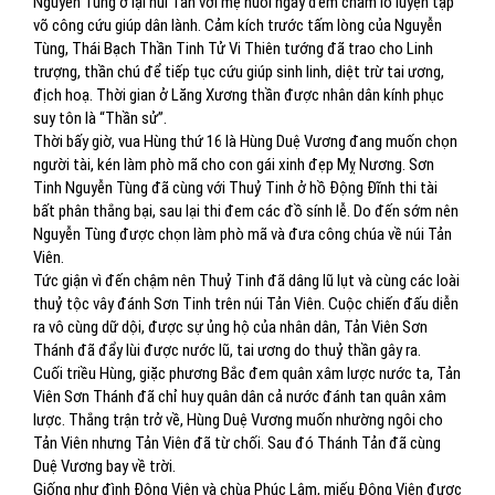
Nguyễn Tùng ở lại núi Tản với mẹ nuôi ngày đêm chăm lo luyện tập
võ công cứu giúp dân lành. Cảm kích trước tấm lòng của Nguyễn
Tùng, Thái Bạch Thần Tinh Tử Vi Thiên tướng đã trao cho Linh
trượng, thần chú để tiếp tục cứu giúp sinh linh, diệt trừ tai ương,
địch hoạ. Thời gian ở Lăng Xương thần được nhân dân kính phục
suy tôn là “Thần sử”.
Thời bấy giờ, vua Hùng thứ 16 là Hùng Duệ Vương đang muốn chọn
người tài, kén làm phò mã cho con gái xinh đẹp Mỵ Nương. Sơn
Tinh Nguyễn Tùng đã cùng với Thuỷ Tinh ở hồ Động Đĩnh thi tài
bất phân thắng bại, sau lại thi đem các đồ sính lễ. Do đến sớm nên
Nguyễn Tùng được chọn làm phò mã và đưa công chúa về núi Tản
Viên.
Tức giận vì đến chậm nên Thuỷ Tinh đã dâng lũ lụt và cùng các loài
thuỷ tộc vây đánh Sơn Tinh trên núi Tản Viên. Cuộc chiến đấu diễn
ra vô cùng dữ dội, được sự ủng hộ của nhân dân, Tản Viên Sơn
Thánh đã đẩy lùi được nước lũ, tai ương do thuỷ thần gây ra.
Cuối triều Hùng, giặc phương Bắc đem quân xâm lược nước ta, Tản
Viên Sơn Thánh đã chỉ huy quân dân cả nước đánh tan quân xâm
lược. Thắng trận trở về, Hùng Duệ Vương muốn nhường ngôi cho
Tản Viên nhưng Tản Viên đã từ chối. Sau đó Thánh Tản đã cùng
Duệ Vương bay về trời.
Giống như đình Đông Viên và chùa Phúc Lâm, miếu Đông Viên được