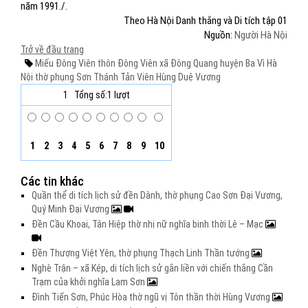
năm 1991./.
Theo Hà Nội Danh thắng và Di tích tập 01
Nguồn:
Người Hà Nội
Trở về đầu trang
Miếu Đông Viên
thôn Đông Viên
xã Đông Quang
huyện Ba Vì
Hà
Nội
thờ phụng
Sơn Thánh Tản Viên
Hùng Duệ Vương
1
Tổng số:1 lượt
1
2
3
4
5
6
7
8
9
10
Các tin khác
Quần thể di tích lịch sử đền Dành, thờ phụng Cao Sơn Đại Vương,
Quý Minh Đại Vương
Đền Cầu Khoai, Tân Hiệp thờ nhị nữ nghĩa binh thời Lê – Mạc
Đền Thượng Việt Yên, thờ phụng Thạch Linh Thần tướng
Nghè Trận – xã Kép, di tích lịch sử gắn liền với chiến thắng Cần
Trạm của khởi nghĩa Lam Sơn
Đình Tiến Sơn, Phúc Hòa thờ ngũ vị Tôn thần thời Hùng Vương