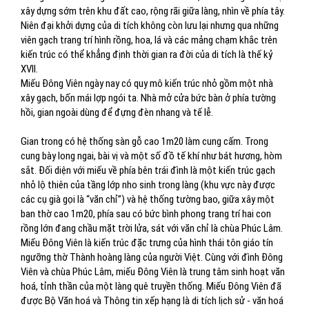
xây dựng sớm trên khu đất cao, rộng rãi giữa làng, nhìn về phía tây.
Niên đại khởi dựng của di tích không còn lưu lại nhưng qua những
viên gạch trang trí hình rồng, hoa, lá và các mảng chạm khắc trên
kiến trúc có thể khẳng định thời gian ra đời của di tích là thế kỷ
XVII.
Miếu Đông Viên ngày nay có quy mô kiến trúc nhỏ gồm một nhà
xây gạch, bốn mái lợp ngói ta. Nhà mở cửa bức bàn ở phía tường
hồi, gian ngoài dùng để đựng đèn nhang và tế lễ.
Gian trong có hệ thống sàn gỗ cao 1m20 làm cung cấm. Trong
cung bày long ngai, bài vị và một số đồ tế khí như bát hương, hòm
sắt. Đối diện với miếu về phía bên trái đình là một kiến trúc gạch
nhỏ lộ thiên của tầng lớp nho sinh trong làng (khu vực này được
các cụ già gọi là “văn chỉ”) và hệ thống tường bao, giữa xây một
ban thờ cao 1m20, phía sau có bức bình phong trang trí hai con
rồng lớn đang chầu mặt trời lửa, sát với văn chỉ là chùa Phúc Lâm.
Miếu Đông Viên là kiến trúc đặc trưng của hình thái tôn giáo tín
ngưỡng thờ Thành hoàng làng của người Việt. Cùng với đình Đông
Viên và chùa Phúc Lâm, miếu Đông Viên là trung tâm sinh hoạt văn
hoá, tỉnh thần của một làng quê truyền thống. Miếu Đông Viên đã
được Bộ Văn hoá và Thông tin xếp hạng là di tích lịch sử - văn hoá