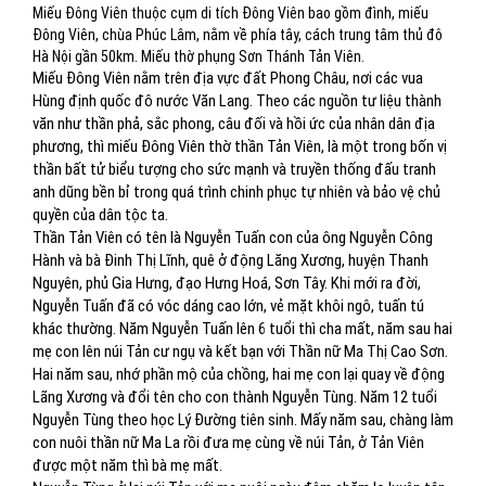
Miếu Đông Viên thuộc cụm di tích Đông Viên bao gồm đình, miếu
Đông Viên, chùa Phúc Lâm, nằm về phía tây, cách trung tâm thủ đô
Hà Nội gần 50km. Miếu thờ phụng Sơn Thánh Tản Viên.
Miếu Đông Viên nằm trên địa vực đất Phong Châu, nơi các vua
Hùng định quốc đô nước Văn Lang. Theo các nguồn tư liệu thành
văn như thần phả, sắc phong, câu đối và hồi ức của nhân dân địa
phương, thì miếu Đông Viên thờ thần Tản Viên, là một trong bốn vị
thần bất tử biểu tượng cho sức mạnh và truyền thống đấu tranh
anh dũng bền bỉ trong quá trình chinh phục tự nhiên và bảo vệ chủ
quyền của dân tộc ta.
Thần Tản Viên có tên là Nguyễn Tuấn con của ông Nguyễn Công
Hành và bà Đinh Thị Lĩnh, quê ở động Lăng Xương, huyện Thanh
Nguyên, phủ Gia Hưng, đạo Hưng Hoá, Sơn Tây. Khi mới ra đời,
Nguyễn Tuấn đã có vóc dáng cao lớn, vẻ mặt khôi ngô, tuấn tú
khác thường. Năm Nguyễn Tuấn lên 6 tuổi thì cha mất, năm sau hai
mẹ con lên núi Tản cư ngụ và kết bạn với Thần nữ Ma Thị Cao Sơn.
Hai năm sau, nhớ phần mộ của chồng, hai mẹ con lại quay về động
Lãng Xương và đổi tên cho con thành Nguyễn Tùng. Năm 12 tuổi
Nguyễn Tùng theo học Lý Đường tiên sinh. Mấy năm sau, chàng làm
con nuôi thần nữ Ma La rồi đưa mẹ cùng về núi Tản, ở Tản Viên
được một năm thì bà mẹ mất.