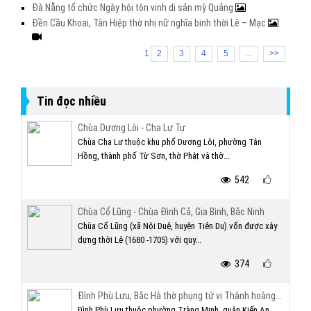
Đà Nẵng tổ chức Ngày hội tôn vinh di sản mỳ Quảng
Đền Cầu Khoai, Tân Hiệp thờ nhị nữ nghĩa binh thời Lê – Mạc
1
2
3
4
5
...
>>
Tin đọc nhiều
Chùa Dương Lôi - Cha Lư Tự
Chùa Cha Lư thuộc khu phố Dương Lôi, phường Tân
Hồng, thành phố Từ Sơn, thờ Phật và thờ...
542
Chùa Cổ Lũng - Chùa Đình Cả, Gia Bình, Bắc Ninh
Chùa Cổ Lũng (xã Nội Duệ, huyện Tiên Du) vốn được xây
dựng thời Lê (1680 -1705) với quy...
374
Đình Phù Lưu, Bắc Hà thờ phụng tứ vị Thành hoàng...
Đình Phù Lưu thuộc phường Tràng Minh, quận Kiến An,