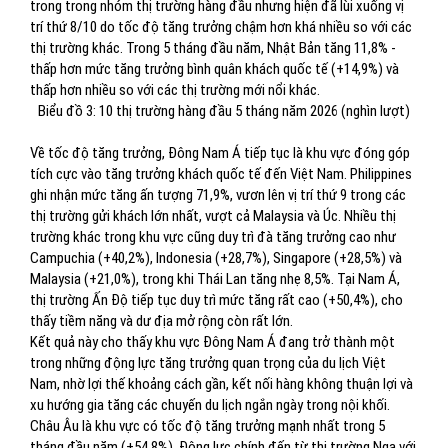
trong trong nhóm thị trường hàng đầu nhưng hiện đã lùi xuống vị
trí thứ 8/10 do tốc độ tăng trưởng chậm hơn khá nhiều so với các
thị trường khác. Trong 5 tháng đầu năm, Nhật Bản tăng 11,8% -
thấp hơn mức tăng trưởng bình quân khách quốc tế (+14,9%) và
thấp hơn nhiều so với các thị trường mới nổi khác.
Biểu đồ 3: 10 thị trường hàng đầu 5 tháng năm 2026 (nghìn lượt)
Về tốc độ tăng trưởng, Đông Nam Á tiếp tục là khu vực đóng góp
tích cực vào tăng trưởng khách quốc tế đến Việt Nam. Philippines
ghi nhận mức tăng ấn tượng 71,9%, vươn lên vị trí thứ 9 trong các
thị trường gửi khách lớn nhất, vượt cả Malaysia và Úc. Nhiều thị
trường khác trong khu vực cũng duy trì đà tăng trưởng cao như
Campuchia (+40,2%), Indonesia (+28,7%), Singapore (+28,5%) và
Malaysia (+21,0%), trong khi Thái Lan tăng nhẹ 8,5%. Tại Nam Á,
thị trường Ấn Độ tiếp tục duy trì mức tăng rất cao (+50,4%), cho
thấy tiềm năng và dư địa mở rộng còn rất lớn.
Kết quả này cho thấy khu vực Đông Nam Á đang trở thành một
trong những động lực tăng trưởng quan trọng của du lịch Việt
Nam, nhờ lợi thế khoảng cách gần, kết nối hàng không thuận lợi và
xu hướng gia tăng các chuyến du lịch ngắn ngày trong nội khối.
Châu Âu là khu vực có tốc độ tăng trưởng mạnh nhất trong 5
tháng đầu năm (+54,8%). Động lực chính đến từ thị trường Nga với