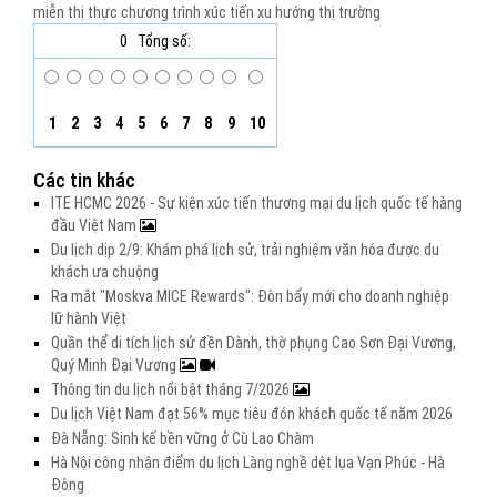
miễn thị thực
chương trình xúc tiến
xu hướng thị trường
0
Tổng số:
1
2
3
4
5
6
7
8
9
10
Các tin khác
ITE HCMC 2026 - Sự kiện xúc tiến thương mại du lịch quốc tế hàng
đầu Việt Nam
Du lịch dịp 2/9: Khám phá lịch sử, trải nghiệm văn hóa được du
khách ưa chuộng
Ra mắt "Moskva MICE Rewards": Đòn bẩy mới cho doanh nghiệp
lữ hành Việt
Quần thể di tích lịch sử đền Dành, thờ phụng Cao Sơn Đại Vương,
Quý Minh Đại Vương
Thông tin du lịch nổi bật tháng 7/2026
Du lịch Việt Nam đạt 56% mục tiêu đón khách quốc tế năm 2026
Đà Nẵng: Sinh kế bền vững ở Cù Lao Chàm
Hà Nội công nhận điểm du lịch Làng nghề dệt lụa Vạn Phúc - Hà
Đông