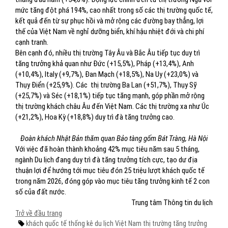
mức tăng đột phá 194%, cao nhất trong số các thị trường quốc tế,
kết quả đến từ sự phục hồi và mở rộng các đường bay thẳng, lợi
thế của Việt Nam về nghỉ dưỡng biển, khí hậu nhiệt đới và chi phí
cạnh tranh.
Bên cạnh đó, nhiều thị trường Tây Âu và Bắc Âu tiếp tục duy trì
tăng trưởng khả quan như Đức (+15,5%), Pháp (+13,4%), Anh
(+10,4%), Italy (+9,7%), Đan Mạch (+18,5%), Na Uy (+23,0%) và
Thụy Điển (+25,9%). Các thị trường Ba Lan (+51,7%), Thụy Sỹ
(+25,7%) và Séc (+18,1%) tiếp tục tăng mạnh, góp phần mở rộng
thị trường khách châu Âu đến Việt Nam. Các thị trường xa như Úc
(+21,2%), Hoa Kỳ (+18,8%) duy trì đà tăng trưởng cao.
Đoàn khách Nhật Bản thăm quan Bảo tàng gốm Bát Tràng, Hà Nội
Với việc đã hoàn thành khoảng 42% mục tiêu năm sau 5 tháng,
ngành Du lịch đang duy trì đà tăng trưởng tích cực, tạo dư địa
thuận lợi để hướng tới mục tiêu đón 25 triệu lượt khách quốc tế
trong năm 2026, đóng góp vào mục tiêu tăng trưởng kinh tế 2 con
số của đất nước.
Trung tâm Thông tin du lịch
Trở về đầu trang
khách quốc tế
thống kê
du lịch Việt Nam
thị trường
tăng trưởng