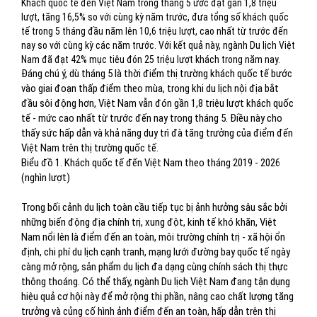
Khách quốc tế đến Việt Nam trong tháng 5 ước đạt gần 1,8 triệu
lượt, tăng 16,5% so với cùng kỳ năm trước, đưa tổng số khách quốc
tế trong 5 tháng đầu năm lên 10,6 triệu lượt, cao nhất từ trước đến
nay so với cùng kỳ các năm trước. Với kết quả này, ngành Du lịch Việt
Nam đã đạt 42% mục tiêu đón 25 triệu lượt khách trong năm nay.
Đáng chú ý, dù tháng 5 là thời điểm thị trường khách quốc tế bước
vào giai đoạn thấp điểm theo mùa, trong khi du lịch nội địa bắt
đầu sôi động hơn, Việt Nam vẫn đón gần 1,8 triệu lượt khách quốc
tế - mức cao nhất từ trước đến nay trong tháng 5. Điều này cho
thấy sức hấp dẫn và khả năng duy trì đà tăng trưởng của điểm đến
Việt Nam trên thị trường quốc tế.
Biểu đồ 1. Khách quốc tế đến Việt Nam theo tháng 2019 - 2026
(nghìn lượt)
Trong bối cảnh du lịch toàn cầu tiếp tục bị ảnh hưởng sâu sắc bởi
những biến động địa chính trị, xung đột, kinh tế khó khăn, Việt
Nam nổi lên là điểm đến an toàn, môi trường chính trị - xã hội ổn
định, chi phí du lịch cạnh tranh, mạng lưới đường bay quốc tế ngày
càng mở rộng, sản phẩm du lịch đa dạng cùng chính sách thị thực
thông thoáng. Có thể thấy, ngành Du lịch Việt Nam đang tận dụng
hiệu quả cơ hội này để mở rộng thị phần, nâng cao chất lượng tăng
trưởng và củng cố hình ảnh điểm đến an toàn, hấp dẫn trên thị