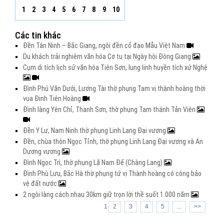
1
2
3
4
5
6
7
8
9
10
Các tin khác
Đền Tân Ninh – Bắc Giang, ngôi đền cổ đạo Mẫu Việt Nam
Du khách trải nghiệm văn hóa Cơ tu tại Ngày hội Đông Giang
Cụm di tích lịch sử văn hóa Tiên Sơn, lung linh huyền tích xứ Nghệ
Đình Phú Văn Dưới, Lương Tài thờ phụng Tam vị thành hoàng thời
vua Đinh Tiên Hoàng
Đình làng Yên Chỉ, Thanh Sơn, thờ phụng Tam thánh Tản Viên
Đền Y Lư, Nam Ninh thờ phụng Linh Lang Đại vương
Đền, chùa thôn Ngọc Tỉnh, thờ phụng Linh Lang Đại vương và An
Dương vương
Đình Ngọc Trì, thờ phụng Lã Nam Đế (Chàng Lang)
Đình Phù Lưu, Bắc Hà thờ phụng tứ vị Thành hoàng có công bảo
vệ đất nước
2 ngôi làng cách nhau 30km giữ trọn lời thề suốt 1.000 năm
1
2
3
4
5
...
>>