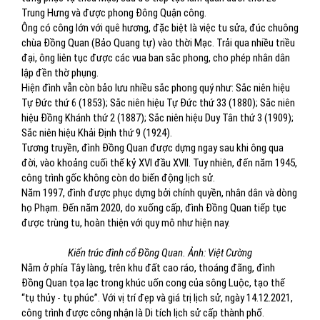
Trung Hưng và được phong Đông Quận công.
Ông có công lớn với quê hương, đặc biệt là việc tu sửa, đúc chuông
chùa Đồng Quan (Bảo Quang tự) vào thời Mạc. Trải qua nhiều triều
đại, ông liên tục được các vua ban sắc phong, cho phép nhân dân
lập đền thờ phụng.
Hiện đình vẫn còn bảo lưu nhiều sắc phong quý như: Sắc niên hiệu
Tự Đức thứ 6 (1853); Sắc niên hiệu Tự Đức thứ 33 (1880); Sắc niên
hiệu Đồng Khánh thứ 2 (1887); Sắc niên hiệu Duy Tân thứ 3 (1909);
Sắc niên hiệu Khải Định thứ 9 (1924).
Tương truyền, đình Đồng Quan được dựng ngay sau khi ông qua
đời, vào khoảng cuối thế kỷ XVI đầu XVII. Tuy nhiên, đến năm 1945,
công trình gốc không còn do biến động lịch sử.
Năm 1997, đình được phục dựng bởi chính quyền, nhân dân và dòng
họ Phạm. Đến năm 2020, do xuống cấp, đình Đồng Quan tiếp tục
được trùng tu, hoàn thiện với quy mô như hiện nay.
Kiến trúc đình cổ Đồng Quan. Ảnh: Việt Cường
Nằm ở phía Tây làng, trên khu đất cao ráo, thoáng đãng, đình
Đồng Quan tọa lạc trong khúc uốn cong của sông Luộc, tạo thế
“tụ thủy - tụ phúc”. Với vị trí đẹp và giá trị lịch sử, ngày 14.12.2021,
công trình được công nhận là Di tích lịch sử cấp thành phố.