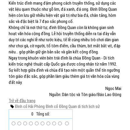
Kiến trúc đình mang đậm phong cách truyền thống, sử dụng các
vật liệu quen thuộc như gỗ lim, đá xanh, đá ong. Đình Đồng Quan
hiện còn lưu giữ nhiều hiện vật giá trị như bia đá, chân tảng, hòm
sắc và đặc biệt là 7 đạo sắc phong cổ.
Không chỉ là nơi thờ tự, đình Đồng Quan còn là không gian sinh
hoạt văn hóa cộng đồng. Lễ hội truyền thống diễn ra tại đây vẫn
duy trì các nghi lễ như rước kiệu, tế lễ cùng nhiều trò chơi dân gian
như chọi gà, cờ người, tổ tôm điếm, cầu thùm, bịt mắt bắt vịt, đập
niêu… góp phần giữ gìn bản sắc và gắn kết cộng đồng.
Ngay trong khuôn viên bên trái đình là chùa Đồng Quan - Di tích
kiến trúc nghệ thuật cấp Quốc gia được công nhận từ năm 1992.
Sự kết hợp giữa đình và chùa đã tạo nên một quần thể tín ngưỡng
tôn giáo đặc sắc, góp phần làm giàu thêm giá trị văn hóa của vùng
đất này.
Ngọc Mai
Nguồn: Dân tộc và Tôn giáo/Báo Lao Động
Trở về đầu trang
Đình cổ
Hải Phòng
Đình cổ Đồng Quan
di tích lịch sử
0
Tổng số: