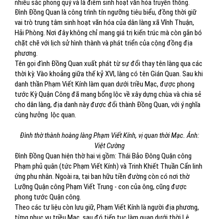
nhiều sắc phong quý và là điểm sinh hoạt văn hóa truyền thống.
Đình Đồng Quan là công trình tín ngưỡng tiêu biểu, đồng thời giữ
vai trò trung tâm sinh hoạt văn hóa của dân làng xã Vĩnh Thuận,
Hải Phòng. Nơi đây không chỉ mang giá trị kiến trúc mà còn gắn bó
chặt chẽ với lịch sử hình thành và phát triển của cộng đồng địa
phương.
Tên gọi đình Đồng Quan xuất phát từ sự đổi thay tên làng qua các
thời kỳ. Vào khoảng giữa thế kỷ XVI, làng có tên Gián Quan. Sau khi
danh thần Phạm Viết Kính làm quan dưới triều Mạc, được phong
tước Kỳ Quận Công đã mang bổng lộc về xây dựng chùa và chia sẻ
cho dân làng, địa danh này được đổi thành Đồng Quan, với ý nghĩa
cùng hưởng lộc quan.
Đình thờ thành hoàng làng Phạm Viết Kính, vị quan thời Mạc. Ảnh:
Việt Cường
Đình Đồng Quan hiện thờ hai vị gồm: Thái Bảo Đông Quận công
Phạm phủ quân (tức Phạm Viết Kính) và Trinh Khiết Thuần Cẩn linh
ứng phu nhân. Ngoài ra, tại ban hữu tiền đường còn có nơi thờ
Lưỡng Quận công Phạm Viết Trung - con của ông, cũng được
phong tước Quận công.
Theo các tư liệu còn lưu giữ, Phạm Viết Kính là người địa phương,
từng phục vụ triều Mạc, sau đó tiếp tục làm quan dưới thời Lê