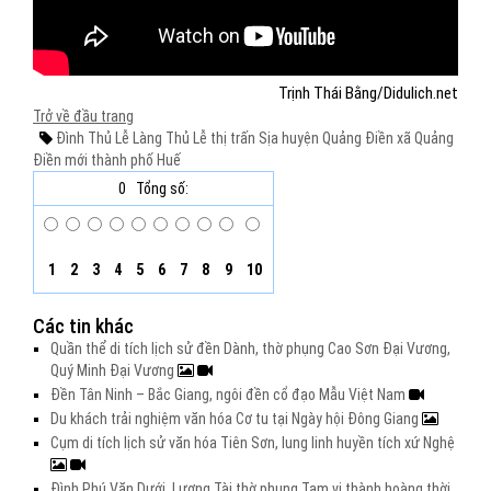
Trịnh Thái Bằng/Didulich.net
Trở về đầu trang
Đình Thủ Lễ
Làng Thủ Lễ
thị trấn Sịa
huyện Quảng Điền
xã Quảng
Điền mới
thành phố Huế
0
Tổng số:
1
2
3
4
5
6
7
8
9
10
Các tin khác
Quần thể di tích lịch sử đền Dành, thờ phụng Cao Sơn Đại Vương,
Quý Minh Đại Vương
Đền Tân Ninh – Bắc Giang, ngôi đền cổ đạo Mẫu Việt Nam
Du khách trải nghiệm văn hóa Cơ tu tại Ngày hội Đông Giang
Cụm di tích lịch sử văn hóa Tiên Sơn, lung linh huyền tích xứ Nghệ
Đình Phú Văn Dưới, Lương Tài thờ phụng Tam vị thành hoàng thời