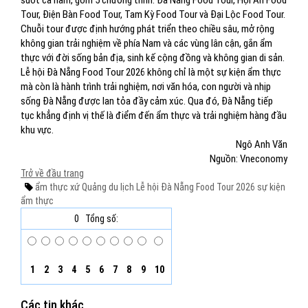
suốt cả năm, gồm 5 chương trình: Đà Nẵng Food Tour, Hội An Food
Tour, Điện Bàn Food Tour, Tam Kỳ Food Tour và Đại Lộc Food Tour.
Chuỗi tour được định hướng phát triển theo chiều sâu, mở rộng
không gian trải nghiệm về phía Nam và các vùng lân cận, gắn ẩm
thực với đời sống bản địa, sinh kế cộng đồng và không gian di sản.
Lễ hội Đà Nẵng Food Tour 2026 không chỉ là một sự kiện ẩm thực
mà còn là hành trình trải nghiệm, nơi văn hóa, con người và nhịp
sống Đà Nẵng được lan tỏa đầy cảm xúc. Qua đó, Đà Nẵng tiếp
tục khẳng định vị thế là điểm đến ẩm thực và trải nghiệm hàng đầu
khu vực.
Ngô Anh Văn
Nguồn: Vneconomy
Trở về đầu trang
ẩm thực xứ Quảng
du lịch
Lễ hội Đà Nẵng Food Tour 2026
sự kiện
ẩm thực
0
Tổng số:
1
2
3
4
5
6
7
8
9
10
Các tin khác