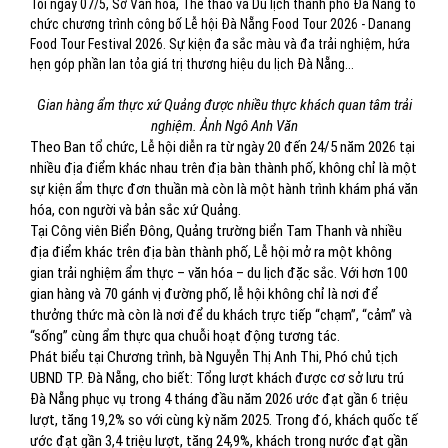
Tối ngày 07/5, Sở Văn hóa, Thể thao và Du lịch thành phố Đà Nẵng tổ
chức chương trình công bố Lễ hội Đà Nẵng Food Tour 2026 - Danang
Food Tour Festival 2026. Sự kiện đa sắc màu và đa trải nghiệm, hứa
hẹn góp phần lan tỏa giá trị thương hiệu du lịch Đà Nẵng...
Gian hàng ẩm thực xứ Quảng được nhiều thực khách quan tâm trải
nghiệm. Ảnh Ngô Anh Văn
Theo Ban tổ chức, Lễ hội diễn ra từ ngày 20 đến 24/5 năm 2026 tại
nhiều địa điểm khác nhau trên địa bàn thành phố, không chỉ là một
sự kiện ẩm thực đơn thuần mà còn là một hành trình khám phá văn
hóa, con người và bản sắc xứ Quảng.
Tại Công viên Biển Đông, Quảng trường biển Tam Thanh và nhiều
địa điểm khác trên địa bàn thành phố, Lễ hội mở ra một không
gian trải nghiệm ẩm thực – văn hóa – du lịch đặc sắc. Với hơn 100
gian hàng và 70 gánh vị đường phố, lễ hội không chỉ là nơi để
thưởng thức mà còn là nơi để du khách trực tiếp “chạm”, “cảm” và
“sống” cùng ẩm thực qua chuỗi hoạt động tương tác.
Phát biểu tại Chương trình, bà Nguyễn Thị Anh Thi, Phó chủ tịch
UBND TP. Đà Nẵng, cho biết: Tổng lượt khách được cơ sở lưu trú
Đà Nẵng phục vụ trong 4 tháng đầu năm 2026 ước đạt gần 6 triệu
lượt, tăng 19,2% so với cùng kỳ năm 2025. Trong đó, khách quốc tế
ước đạt gần 3,4 triệu lượt, tăng 24,9%, khách trong nước đạt gần