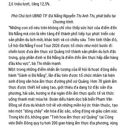
2,6 triệu lượt, tăng 12,5%.
Phó Chủ tịch UBND TP. Đà Nẵng Nguyễn Thị Anh Thi, phát biểu tại
Chương trình.
“Những con số nêu trên không chỉ cho thấy sức hút của điểm đến
Đà Nẵng mà còn là nền tảng để thành phố tiếp tục phát triển các
sản phẩm du lịch mới, khác biệt và có chiều sâu. Trên tinh thần đó,
Lễ hội Đà Nẵng Food Tour 2026 được tổ chức như một bước đi
chiến lược đưa ẩm thực xứ Quảng trở thành sản phẩm du lịch đặc
trưng, góp phần định vị Đà Nẵng là điểm đến ẩm thực hấp dẫn hàng
đầu khu vực”, bà Thi nhấn mạnh.
Một trong những điểm nhấn ấn tượng của lễ hội là hoạt động diễu
hành “Gánh vị Đà Nẵng”, lần đầu tiên được tổ chức nhằm tái hiện
sinh động văn hóa ẩm thực đường phố xứ Quảng. Hơn 70 gánh ẩm
thực được thiết kế sáng tạo, giới thiệu đa dạng từ đặc sản địa
phương, hải sản, hương vị đại ngàn đến ẩm thực quốc tế và thức
uống thanh mát mùa hè. Đoàn diễu hành dọc bãi biển Phạm Văn
Đồng sẽ đưa du khách trở về với những miền ký ức thân thuộc, tạo
nên một “dòng chảy” văn hóa đặc sắc, sống động và giàu cảm xúc.
Trong khi đó, không gian “Tinh hoa ẩm thực xứ Quảng” tại Công
viên Biển Đông quy tụ hơn 200 gian hàng ẩm thực địa phương, vùng