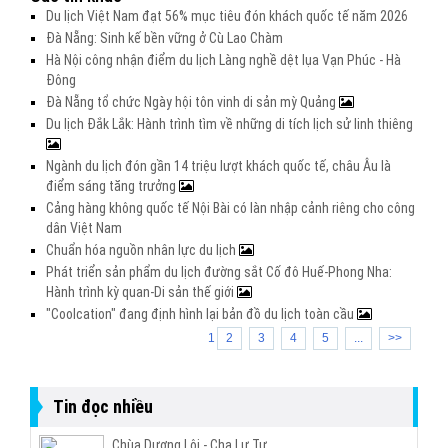
Du lịch Việt Nam đạt 56% mục tiêu đón khách quốc tế năm 2026
Đà Nẵng: Sinh kế bền vững ở Cù Lao Chàm
Hà Nội công nhận điểm du lịch Làng nghề dệt lụa Vạn Phúc - Hà
Đông
Đà Nẵng tổ chức Ngày hội tôn vinh di sản mỳ Quảng
Du lịch Đắk Lắk: Hành trình tìm về những di tích lịch sử linh thiêng
Ngành du lịch đón gần 14 triệu lượt khách quốc tế, châu Âu là
điểm sáng tăng trưởng
Cảng hàng không quốc tế Nội Bài có làn nhập cảnh riêng cho công
dân Việt Nam
Chuẩn hóa nguồn nhân lực du lịch
Phát triển sản phẩm du lịch đường sắt Cố đô Huế-Phong Nha:
Hành trình kỳ quan-Di sản thế giới
"Coolcation" đang định hình lại bản đồ du lịch toàn cầu
1
2
3
4
5
...
>>
Tin đọc nhiều
Chùa Dương Lôi - Cha Lư Tự