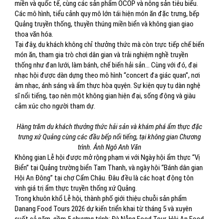
miền và quốc tế, cùng các sản phẩm OCOP và nông sản tiêu biểu.
Các mô hình, tiểu cảnh quy mô lớn tái hiện món ăn đặc trưng, bếp
Quảng truyền thống, thuyền thúng miền biển và không gian giao
thoa văn hóa.
Tại đây, du khách không chỉ thưởng thức mà còn trực tiếp chế biến
món ăn, tham gia trò chơi dân gian và trải nghiệm nghề truyền
thống như đan lưới, làm bánh, chế biến hải sản... Cùng với đó, đại
nhạc hội được dàn dựng theo mô hình “concert đa giác quan”, nơi
âm nhạc, ánh sáng và ẩm thực hòa quyện. Sự kiện quy tụ dàn nghệ
sĩ nổi tiếng, tạo nên một không gian hiện đại, sống động và giàu
cảm xúc cho người tham dự.
Hàng trăm du khách thưởng thức hải sản và khám phá ẩm thực đặc
trưng xứ Quảng cùng các đầu bếp nổi tiếng, tại không gian Chương
trình. Ảnh Ngô Anh Văn
Không gian Lễ hội được mở rộng phạm vi với Ngày hội ẩm thực “Vị
Biển” tại Quảng trường biển Tam Thanh, và ngày hội “Bánh dân gian
Hội An Đông” tại chợ Cẩm Châu. Đâu đều là các hoạt động tôn
vinh giá trị ẩm thực truyền thống xứ Quảng.
Trong khuôn khổ Lễ hội, thành phố giới thiệu chuỗi sản phẩm
Danang Food Tours 2026 dự kiến triển khai từ tháng 5 và xuyên