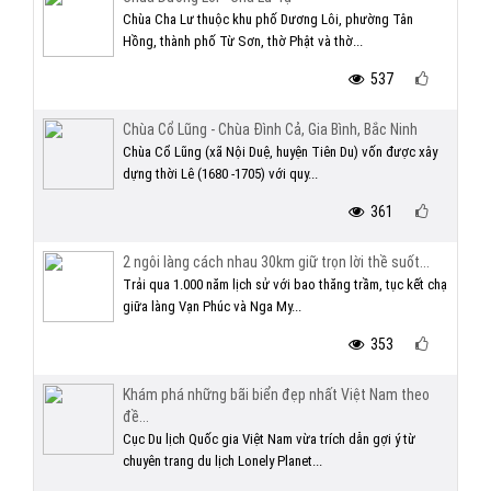
Chùa Cha Lư thuộc khu phố Dương Lôi, phường Tân
Hồng, thành phố Từ Sơn, thờ Phật và thờ...
537
Chùa Cổ Lũng - Chùa Đình Cả, Gia Bình, Bắc Ninh
Chùa Cổ Lũng (xã Nội Duệ, huyện Tiên Du) vốn được xây
dựng thời Lê (1680 -1705) với quy...
361
2 ngôi làng cách nhau 30km giữ trọn lời thề suốt...
Trải qua 1.000 năm lịch sử với bao thăng trầm, tục kết chạ
giữa làng Vạn Phúc và Nga My...
353
Khám phá những bãi biển đẹp nhất Việt Nam theo
đề...
Cục Du lịch Quốc gia Việt Nam vừa trích dẫn gợi ý từ
chuyên trang du lịch Lonely Planet...