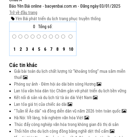
Báo Yên Bái online - baoyenbai.com.vn - Đăng ngày 03/01/2025
Trở về đầu trang
Yên Bái
phát triển du lịch
trang phục truyền thống
0
Tổng số:
1
2
3
4
5
6
7
8
9
10
Các tin khác
Giải bài toán du lịch chất lượng từ “khoảng trống” mua sắm miễn
thuế
Phóng sự ảnh - Đêm hội áo dài bên sông Hương
Lan tỏa văn hóa dân tộc Chăm gắn với phát triển du lịch bền vững
Kết nối di sản và du lịch từ tà áo dài Việt Nam
Lan tỏa giá trị của chiếc áo dài
"Tuần lễ Áo dài" và đồng diễn dân vũ năm 2026 trên toàn quốc
Hà Nội: Về làng, trải nghiệm văn hóa Việt
Thúc đẩy công nghiệp văn hóa trong không gian đô thị di sản
Thổi hồn cho du lịch cộng đồng bằng nghề dệt thổ cẩm