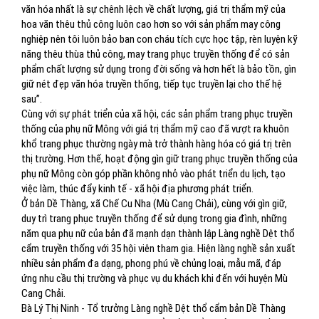
văn hóa nhất là sự chênh lệch về chất lượng, giá trị thẩm mỹ của
hoa văn thêu thủ công luôn cao hơn so với sản phẩm may công
nghiệp nên tôi luôn bảo ban con cháu tích cực học tập, rèn luyện kỹ
năng thêu thùa thủ công, may trang phục truyền thống để có sản
phẩm chất lượng sử dụng trong đời sống và hơn hết là bảo tồn, gìn
giữ nét đẹp văn hóa truyền thống, tiếp tục truyền lại cho thế hệ
sau”.
Cùng với sự phát triển của xã hội, các sản phẩm trang phục truyền
thống của phụ nữ Mông với giá trị thẩm mỹ cao đã vượt ra khuôn
khổ trang phục thường ngày mà trở thành hàng hóa có giá trị trên
thị trường. Hơn thế, hoạt động gìn giữ trang phục truyền thống của
phụ nữ Mông còn góp phần không nhỏ vào phát triển du lịch, tạo
việc làm, thúc đẩy kinh tế - xã hội địa phương phát triển.
Ở bản Dề Thàng, xã Chế Cu Nha (Mù Cang Chải), cùng với gìn giữ,
duy trì trang phục truyền thống để sử dụng trong gia đình, những
năm qua phụ nữ của bản đã mạnh dạn thành lập Làng nghề Dệt thổ
cẩm truyền thống với 35 hội viên tham gia. Hiện làng nghề sản xuất
nhiều sản phẩm đa dạng, phong phú về chủng loại, mẫu mã, đáp
ứng nhu cầu thị trường và phục vụ du khách khi đến với huyện Mù
Cang Chải.
Bà Lý Thị Ninh - Tổ trưởng Làng nghề Dệt thổ cẩm bản Dề Thàng