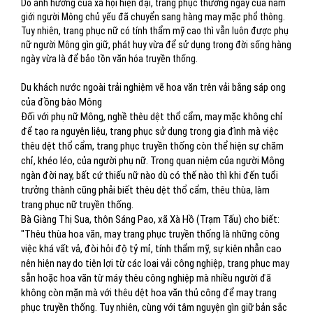
Do ảnh hưởng của xã hội hiện đại, trang phục thường ngày của nam
giới người Mông chủ yếu đã chuyển sang hàng may mặc phổ thông.
Tuy nhiên, trang phục nữ có tính thẩm mỹ cao thì vẫn luôn được phụ
nữ người Mông gìn giữ, phát huy vừa để sử dụng trong đời sống hàng
ngày vừa là để bảo tồn văn hóa truyền thống.
Du khách nước ngoài trải nghiệm vẽ hoa văn trên vải bằng sáp ong
của đồng bào Mông
Đối với phụ nữ Mông, nghề thêu dệt thổ cẩm, may mặc không chỉ
để tạo ra nguyên liệu, trang phục sử dụng trong gia đình mà việc
thêu dệt thổ cẩm, trang phục truyền thống còn thể hiện sự chăm
chỉ, khéo léo, của người phụ nữ. Trong quan niệm của người Mông
ngàn đời nay, bất cứ thiếu nữ nào dù có thế nào thì khi đến tuổi
trưởng thành cũng phải biết thêu dệt thổ cẩm, thêu thùa, làm
trang phục nữ truyền thống.
Bà Giàng Thị Sua, thôn Sáng Pao, xã Xà Hồ (Trạm Tấu) cho biết:
"Thêu thùa hoa văn, may trang phục truyền thống là những công
việc khá vất vả, đòi hỏi độ tỷ mỉ, tính thẩm mỹ, sự kiên nhẫn cao
nên hiện nay do tiện lợi từ các loại vải công nghiệp, trang phục may
sẵn hoặc hoa văn từ máy thêu công nghiệp mà nhiều người đã
không còn mặn mà với thêu dệt hoa văn thủ công để may trang
phục truyền thống. Tuy nhiên, cùng với tâm nguyện gìn giữ bản sắc