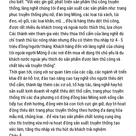
cho biết: "Với việc gìn giữ, phát triển sản phẩm thủ công truyền
thống, làng nghề chúng tôi đang sản xuất các sản phẩm như: trang
phục truyền thống phụ nữ, đàn ông Mông, các loại túi xách, túi
đeo, vỏ gối, các loại khăn, mũ..., đều là hàng thêu dệt thủ công,
được rất nhiều du khách trong và ngoài nước thích thú, lựa chọn.
Các thành viên tham gia việc thêu thùa thổ cẩm của làng nghề dù
chỉ tranh thủ lúc nông nhàn nhưng đều có thêm thu nhập từ 4 - 5
triệu đồng/người/tháng. Khách hàng đến với làng nghề của chúng
tôi ngoài người Mông ở các nơi đến mua về dùng thì chủ yếu là du
khách nước ngoài yêu thích do sản phẩm được làm thủ công và
chất liệu vải truyền thống”.
Thời gian tới, cùng với sự quan tâm của các cấp, các ngành về triển
khai đề án hỗ trợ, đào tạo nâng cao tay nghề cho người thêu dệt
thổ cẩm; thành lập thêm các cơ sở, tổ hợp tác, làng nghề hay hộ
sản xuất kinh doanh về nghề thêu dệt thổ cẩm, trang phục truyền
thống thì các địa phương có đông đồng bào Mông sinh sống cần
tiếp tục định hướng, động viên bà con tích cực gìn giữ, duy trì hoạt
động thêu dệt trang phục truyền thống theo hướng đa dạng hóa
mẫu mã, chủng loại... để vừa tạo sản phẩm chất lượng cung ứng
cho thị trường vừa mở ra hoạt động sản xuất truyền thống tạo
việc làm, tăng thu nhập và thu hút du khách trải nghiệm.
Châu Á