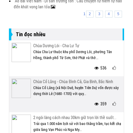
“Áo dài Việt Nam - Di sản trường tồn”: Câu chuyện từ niềm tự hào
đến khát vọng lan tỏa
1
2
3
4
5
Tin đọc nhiều
Chùa Dương Lôi - Cha Lư Tự
Chùa Cha Lư thuộc khu phố Dương Lôi, phường Tân
Hồng, thành phố Từ Sơn, thờ Phật và thờ...
536
Chùa Cổ Lũng - Chùa Đình Cả, Gia Bình, Bắc Ninh
Chùa Cổ Lũng (xã Nội Duệ, huyện Tiên Du) vốn được xây
dựng thời Lê (1680 -1705) với quy...
359
2 ngôi làng cách nhau 30km giữ trọn lời thề suốt...
Trải qua 1.000 năm lịch sử với bao thăng trầm, tục kết chạ
giữa làng Vạn Phúc và Nga My...