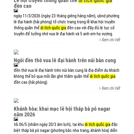
lễ hội truyền thống quần thể
di tích quốc gia
đền cao
ngày 11/3/2026 (ngày 23 tháng giêng hàng năm), ubnd phường
lê đại hành (hải phòng) tổ chức trang trọng lễ khai hội truyền
thống quần thể
di tích quốc gia
đền cao với đầy đủ lệ tục cổ
truyền để tưởng nhớ vua lê đại hành và 5 anh em họ vương.
Xem chi tiết
ngôi đền thờ vua lê đại hành trên núi bàn cung
đền thờ vua lê đại hành trên núi bàn cung là địa điểm du khách
không thể bỏ qua mỗi lần ghé thăm quần thể
di tích quốc gia
đền cao (hải phòng).
Xem chi tiết
khánh hòa: khai mạc lễ hội tháp bà pô nagar
năm 2026
tối 06/5 (nhằm ngày 20/3 âm lịch), tại khu
di tích quốc gia
đặc
biệt tháp bà pô nagar (phường bắc nha trang, khánh hòa) diễn