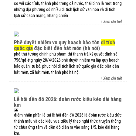
so với các tỉnh, thành phố trong cả nước, thái bình là một trong
những địa phương có nhiều di tích lịch sử văn hóa và di tích
lịch sử cách mạng, kháng chiến.
Xem chi tiết
phê duyệt nhiệm vụ quy hoạch bảo tồn
di tích
quốc gia
đặc biệt đền hát môn (hà nội)
phó thủ tướng chính phủ phạm thị thanh trà ký quyết định số
756/qđ-ttg ngày 28/4/2026 phê duyệt nhiệm vụ lập quy hoạch
bảo quản, tu bổ, phục hồi di tích lịch sử quốc gia đặc biệt đền
hát môn, xã hát môn, thành phố hà nội.
Xem chi tiết
lễ hội đền đô 2026: đoàn rước kiệu kéo dài hàng
km
điểm nhấn phần lễ tại lễ hội đền đô 2026 là đoàn rước kiệu đức
thánh mẫu và các kiệu vua triều lý theo nghi thức truyền thống
từ chùa ứng tâm về đền đô diễn ra vào sáng 1/5, kéo dài hàng
km.