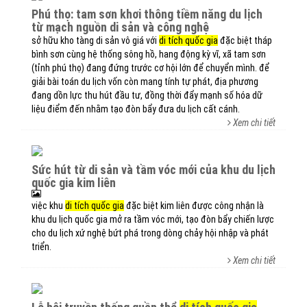
phú thọ: tam sơn khơi thông tiềm năng du lịch
từ mạch nguồn di sản và công nghệ
sở hữu kho tàng di sản vô giá với
di tích quốc gia
đặc biệt tháp
bình sơn cùng hệ thống sông hồ, hang động kỳ vĩ, xã tam sơn
(tỉnh phú thọ) đang đứng trước cơ hội lớn để chuyển mình. để
giải bài toán du lịch vốn còn mang tính tự phát, địa phương
đang dồn lực thu hút đầu tư, đồng thời đẩy mạnh số hóa dữ
liệu điểm đến nhằm tạo đòn bẩy đưa du lịch cất cánh.
Xem chi tiết
sức hút từ di sản và tầm vóc mới của khu du lịch
quốc gia kim liên
việc khu
di tích quốc gia
đặc biệt kim liên được công nhận là
khu du lịch quốc gia mở ra tầm vóc mới, tạo đòn bẩy chiến lược
cho du lịch xứ nghệ bứt phá trong dòng chảy hội nhập và phát
triển.
Xem chi tiết