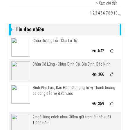
Xem chi tiết
1
2
3
4
5
6
7
8
9
10
...
Tin đọc nhiều
Chùa Dương Lôi - Cha Lư Tự
542
Chùa Cổ Lũng - Chùa Đình Cả, Gia Bình, Bắc Ninh
366
Đình Phù Lưu, Bắc Hà thờ phụng tứ vị Thành hoàng
có công bảo vệ đất nước
359
2 ngôi làng cách nhau 30km giữ trọn lời thề suốt
1.000 năm