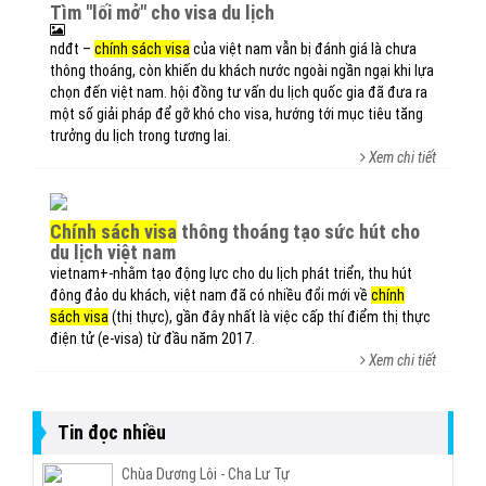
tìm "lối mở" cho visa du lịch
ndđt –
chính sách visa
của việt nam vẫn bị đánh giá là chưa
thông thoáng, còn khiến du khách nước ngoài ngần ngại khi lựa
chọn đến việt nam. hội đồng tư vấn du lịch quốc gia đã đưa ra
một số giải pháp để gỡ khó cho visa, hướng tới mục tiêu tăng
trưởng du lịch trong tương lai.
Xem chi tiết
chính sách visa
thông thoáng tạo sức hút cho
du lịch việt nam
vietnam+-nhằm tạo động lực cho du lịch phát triển, thu hút
đông đảo du khách, việt nam đã có nhiều đổi mới về
chính
sách visa
(thị thực), gần đây nhất là việc cấp thí điểm thị thực
điện tử (e-visa) từ đầu năm 2017.
Xem chi tiết
Tin đọc nhiều
Chùa Dương Lôi - Cha Lư Tự