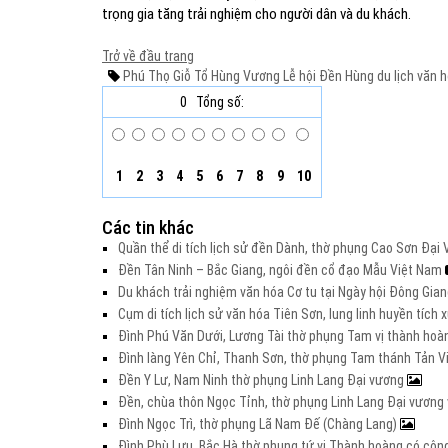
trọng gia tăng trải nghiệm cho người dân và du khách.
Trở về đầu trang
Phú Thọ
Giỗ Tổ Hùng Vương
Lễ hội Đền Hùng
du lịch
văn h
0
Tổng số:
1
2
3
4
5
6
7
8
9
10
Các tin khác
Quần thể di tích lịch sử đền Dành, thờ phụng Cao Sơn Đạ
Đền Tân Ninh – Bắc Giang, ngôi đền cổ đạo Mẫu Việt Nam
Du khách trải nghiệm văn hóa Cơ tu tại Ngày hội Đông Gia
Cụm di tích lịch sử văn hóa Tiên Sơn, lung linh huyền tích
Đình Phú Văn Dưới, Lương Tài thờ phụng Tam vị thành hoà
Đình làng Yên Chỉ, Thanh Sơn, thờ phụng Tam thánh Tản V
Đền Y Lư, Nam Ninh thờ phụng Linh Lang Đại vương
Đền, chùa thôn Ngọc Tỉnh, thờ phụng Linh Lang Đại vươn
Đình Ngọc Trì, thờ phụng Lã Nam Đế (Chàng Lang)
Đình Phù Lưu, Bắc Hà thờ phụng tứ vị Thành hoàng có côn