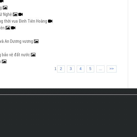
ng
 xứ Nghệ
ng thời vua Đinh Tiên Hoàng
iên
g và An Dương vương
g bảo vệ đất nước
ăm
1
2
3
4
5
...
>>