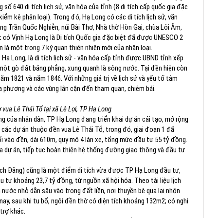
 số 640 di tích lịch sử, văn hóa của tỉnh (8 di tích cấp quốc gia đặc
h kiểm kê phân loại). Trong đó, Hạ Long có các di tích lịch sử, văn
ng Trần Quốc Nghiễn, núi Bài Thơ, Nhà thờ Hòn Gai, chùa Lôi Âm,
iệt có Vịnh Hạ Long là Di tích Quốc gia đặc biệt đã được UNESCO 2
n là một trong 7 kỳ quan thiên nhiên mới của nhân loại.
P Hạ Long, là di tích lịch sử - văn hóa cấp tỉnh được UBND tỉnh xếp
 một gò đất bằng phẳng, xung quanh là sông nước. Tại đền hiện còn
ăm 1821 và năm 1846. Với những giá trị về lịch sử và yếu tố tâm
a phương và các vùng lân cận đến tham quan, chiêm bái.
vua Lê Thái Tổ tại xã Lê Lợi, TP Hạ Long
vọng của nhân dân, TP Hạ Long đang triển khai dự án cải tạo, mở rộng
các dự án thuộc đền vua Lê Thái Tổ, trong đó, giai đoạn 1 đã
 vào đền, dài 610m, quy mô 4 làn xe, tổng mức đầu tư 55 tỷ đồng.
ủa dự án, tiếp tục hoàn thiện hệ thống đường giao thông và đầu tư
h Đằng) cũng là một điểm di tích vừa được TP Hạ Long đầu tư,
tư khoảng 23,7 tỷ đồng, từ nguồn xã hội hóa. Theo tài liệu lịch
 nước nhỏ dẫn sâu vào trong đất liền, nơi thuyền bè qua lại nhộn
 nay, sau khi tu bổ, ngôi đền thờ có diện tích khoảng 132m2; có nghi
trợ khác.