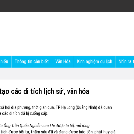
chiếu
Thông tin cần biết
Văn Hóa
Kinh nghiệm du lịch
Nhìn ra 
ạo các di tích lịch sử, văn hóa
 - xã hội địa phương, thời gian qua, TP Hạ Long (Quảng Ninh) đã quan
à các di tích đã bị xuống cấp.
ức Ông Trần Quốc Nghiễn sau khi được tu bổ, mở rộng
 tích được bồi tụ, thấm sâu đã và đang được bảo tồn, phát huy giá