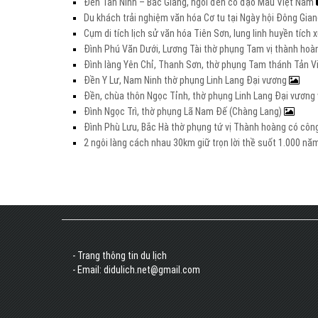
Đền Tân Ninh – Bắc Giang, ngôi đền cổ đạo Mẫu Việt Nam
Du khách trải nghiệm văn hóa Cơ tu tại Ngày hội Đông Gia
Cụm di tích lịch sử văn hóa Tiên Sơn, lung linh huyền tích
Đình Phú Văn Dưới, Lương Tài thờ phụng Tam vị thành hoà
Đình làng Yên Chỉ, Thanh Sơn, thờ phụng Tam thánh Tản V
Đền Y Lư, Nam Ninh thờ phụng Linh Lang Đại vương
Đền, chùa thôn Ngọc Tỉnh, thờ phụng Linh Lang Đại vươn
Đình Ngọc Trì, thờ phụng Lã Nam Đế (Chàng Lang)
Đình Phù Lưu, Bắc Hà thờ phụng tứ vị Thành hoàng có côn
2 ngôi làng cách nhau 30km giữ trọn lời thề suốt 1.000 n
- Trang thông tin du lịch
- Email: didulich.net@gmail.com