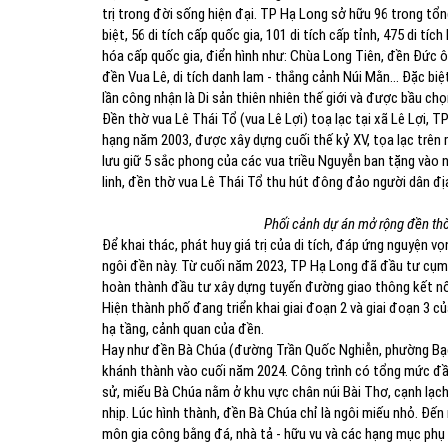
trị trong đời sống hiện đại. TP Hạ Long sở hữu 96 trong tổng
biệt, 56 di tích cấp quốc gia, 101 di tích cấp tỉnh, 475 di tíc
hóa cấp quốc gia, điển hình như: Chùa Long Tiên, đền Đức ô
đền Vua Lê, di tích danh lam - thắng cảnh Núi Mằn... Đặc b
lần công nhận là Di sản thiên nhiên thế giới và được bầu chọ
Đền thờ vua Lê Thái Tổ (vua Lê Lợi) toạ lạc tại xã Lê Lợi, T
hạng năm 2003, được xây dựng cuối thế kỷ XV, tọa lạc trên
lưu giữ 5 sắc phong của các vua triều Nguyễn ban tặng vào n
linh, đền thờ vua Lê Thái Tổ thu hút đông đảo người dân đị
Phối cảnh dự án mở rộng đền thờ 
Để khai thác, phát huy giá trị của di tích, đáp ứng nguyện 
ngôi đền này. Từ cuối năm 2023, TP Hạ Long đã đầu tư cụm 
hoàn thành đầu tư xây dựng tuyến đường giao thông kết nối
Hiện thành phố đang triển khai giai đoạn 2 và giai đoạn 3 c
hạ tầng, cảnh quan của đền.
Hay như đền Bà Chúa (đường Trần Quốc Nghiễn, phường Bạc
khánh thành vào cuối năm 2024. Công trình có tổng mức đầu 
sử, miếu Bà Chúa nằm ở khu vực chân núi Bài Thơ, cạnh lạch
nhịp. Lúc hình thành, đền Bà Chúa chỉ là ngôi miếu nhỏ. Đến
môn gia công bằng đá, nhà tả - hữu vu và các hạng mục phụ 