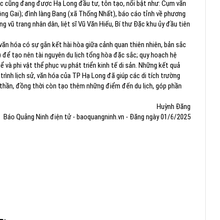
 khác cũng đang được Hạ Long đầu tư, tôn tạo, nổi bật như: Cụm văn
ng Gai); đình làng Bang (xã Thống Nhất), báo cáo tỉnh về phương
g vũ trang nhân dân, liệt sĩ Vũ Văn Hiếu, Bí thư Đặc khu ủy đầu tiên
 hóa có sự gắn kết hài hòa giữa cảnh quan thiên nhiên, bản sắc
) để tạo nên tài nguyên du lịch tổng hòa đặc sắc; quy hoạch hệ
hể và phi vật thể phục vụ phát triển kinh tế di sản. Những kết quả
trình lịch sử, văn hóa của TP Hạ Long đã giúp các di tích trường
inh thần, đồng thời còn tạo thêm những điểm đến du lịch, góp phần
Huỳnh Đăng
Báo Quảng Ninh điện tử - baoquangninh.vn - Đăng ngày 01/6/2025