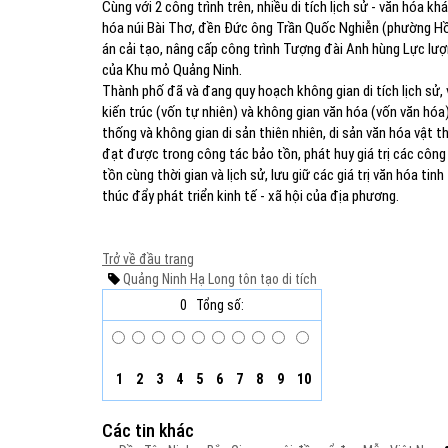
Cùng với 2 công trình trên, nhiều di tích lịch sử - văn hóa
hóa núi Bài Thơ, đền Đức ông Trần Quốc Nghiễn (phường Hồ
án cải tạo, nâng cấp công trình Tượng đài Anh hùng Lực lượn
của Khu mỏ Quảng Ninh.
Thành phố đã và đang quy hoạch không gian di tích lịch sử, văn
kiến trúc (vốn tự nhiên) và không gian văn hóa (vốn văn hóa
thống và không gian di sản thiên nhiên, di sản văn hóa vật t
đạt được trong công tác bảo tồn, phát huy giá trị các công 
tồn cùng thời gian và lịch sử, lưu giữ các giá trị văn hóa t
thúc đẩy phát triển kinh tế - xã hội của địa phương.
Trở về đầu trang
Quảng Ninh
Hạ Long
tôn tạo
di tích
0
Tổng số:
1
2
3
4
5
6
7
8
9
10
Các tin khác