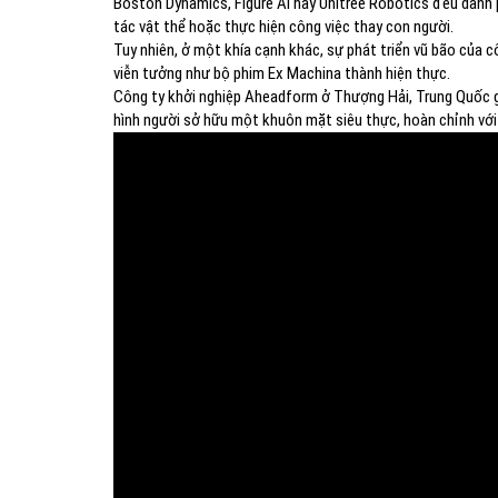
Boston Dynamics, Figure AI hay Unitree Robotics đều dành ph
tác vật thể hoặc thực hiện công việc thay con người.
Tuy nhiên, ở một khía cạnh khác, sự phát triển vũ bão của 
viễn tưởng như bộ phim Ex Machina thành hiện thực.
Công ty khởi nghiệp Aheadform ở Thượng Hải, Trung Quốc gầ
hình người sở hữu một khuôn mặt siêu thực, hoàn chỉnh với