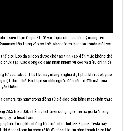
bot siêu thực Origin F1 để vượt qua rào cản tâm lý mang tên
n Dynamics tập trung vào cơ thể, Aheadform lại chọn khuôn mặt với
thế giới. Lớp da silicon được chế tạo tinh xảo đến mức không thể
i mô phức tạp. Các động cơ đảm nhận nhiệm vụ kéo và điều chỉnh bề
 tử của robot. Thiết kế này mang ý nghĩa đột phá, khi robot giao
ùng một thực thể. Nó thực sự nhìn người đối diện từ đôi mắt của
ruyền thống.
 và camera rgb ngay trong đồng tử để giao tiếp bằng mắt chân thực
ng 28,5 triệu USD nhằm phát triển công nghệ mà họ gọi là “mang
ông ty - a head form.
g ngành. Trong khi những tên tuổi như Unitree, Figure, Tesla hay
hì Aheadform lại chọn rẽ lối đi riêng. Họ tin rằng thách thức khó