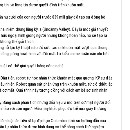
g tin, và lòng tin được quyết định trên khuôn mặt.
 nụ cười của con người trước 839 mili giây để tạo sự đồng bộ
hái niệm thung lũng kỳ lạ (Uncanny Valley). Đây là một giả thuyết
 hữu ngoại hình giống người nhưng không hoàn hảo, nó sẽ tạo ra
không thể giải thích.
ông nỗ lực kỹ thuật nào đủ sức tạo ra khuôn mặt vượt qua thung
 dáng giống hoạt hình với đôi mắt to kiểu anime hoặc các chi tiết
huật có thể giải quyết bằng công nghệ.
. Đầu tiên, robot tự học nhận thức khuôn mặt qua gương. Kỹ sư đặt
ẫu nhiên. Robot quan sát phản ứng trên khuôn mặt, từ đó thiết lập
à cơ mặt. Quá trình này tương đồng với cách em bé sơ sinh nhận
y. Bằng cách phân tích những dấu hiệu vi mô trên cơ mặt người đối
àn hảo với con người. Điều này khắc phục độ trễ nửa giây thường
làm luận án tiến sĩ tại đại học Columbia dưới sự hướng dẫn của
hân tự nhận thức được hình dáng cơ thể bằng cách thử nghiệm