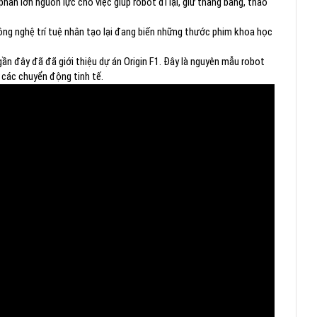
ần lớn nguồn lực cho việc giúp robot đi lại, giữ thăng bằng, thao
công nghệ trí tuệ nhân tạo lại đang biến những thước phim khoa học
n đây đã đã giới thiệu dự án Origin F1. Đây là nguyên mẫu robot
 các chuyển động tinh tế.