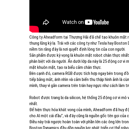
Công ty Aheadform tại Thượng Hải đã chế tạo khuôn mặt ro
thung lũng kỳ lạ. Trái với các công ty như Tesla hay Bosto
niềm tin rằng đây là nơi quyết định lòng tin của con người.
Sản phẩm được kỳ vọng là khuôn mặt robot chân thực nhất 
phân biệt với da người. Ẩn dưới lớp da này là 25 động cơ v
mặt khuôn mặt, tạo ra biểu cảm chân thực.
Bên cạnh đó, camera RGB được tích hợp ngay bên trong đồng
tiếp bằng mắt, ánh nhìn và cảm biến thu thập hình ảnh là c
mình, thay vì gắn camera trên trán hay ngực như cách làm t
Robot được trang bị da silicon, hệ thống 25 động cơ vi mô
nhất.
Để hiện thực hóa khát vong của mình, Aheadform đã huy độ
cho AI một cái đầu”, và đây cũng là nguồn gốc tên gọi của c
Điều này trái ngược hoàn toàn với phần lớn các ông lớn tron
Boston Dynamics đều dồn nguồn lực phát triển cơ thể robot t