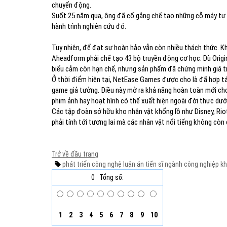
chuyển động.
Suốt 25 năm qua, ông đã cố gắng chế tạo những cỗ máy tự bi
hành trình nghiên cứu đó.
Tuy nhiên, để đạt sự hoàn hảo vẫn còn nhiều thách thức. K
Aheadform phải chế tạo 43 bộ truyền động cơ học. Dù Orig
biểu cảm còn hạn chế, nhưng sản phẩm đã chứng minh giá tr
Ở thời điểm hiện tại, NetEase Games được cho là đã hợp tác
game giả tưởng. Điều này mở ra khả năng hoàn toàn mới cho
phim ảnh hay hoạt hình có thể xuất hiện ngoài đời thực dướ
Các tập đoàn sở hữu kho nhân vật khổng lồ như Disney, R
phải tính tới tương lai mà các nhân vật nổi tiếng không còn 
Trở về đầu trang
phát triển công nghệ
luận án tiến sĩ
ngành công nghiệp
kh
0
Tổng số:
1
2
3
4
5
6
7
8
9
10