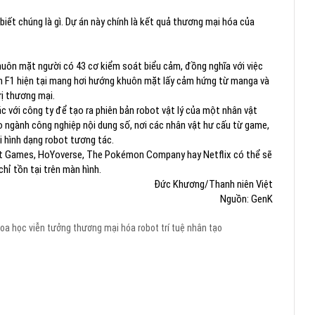
ết chúng là gì. Dự án này chính là kết quả thương mại hóa của
huôn mặt người có 43 cơ kiểm soát biểu cảm, đồng nghĩa với việc
in F1 hiện tại mang hơi hướng khuôn mặt lấy cảm hứng từ manga và
ị thương mại.
 với công ty để tạo ra phiên bản robot vật lý của một nhân vật
 ngành công nghiệp nội dung số, nơi các nhân vật hư cấu từ game,
i hình dạng robot tương tác.
iot Games, HoYoverse, The Pokémon Company hay Netflix có thể sẽ
chỉ tồn tại trên màn hình.
Đức Khương/Thanh niên Việt
Nguồn: GenK
oa học viễn tưởng
thương mại hóa
robot
trí tuệ nhân tạo