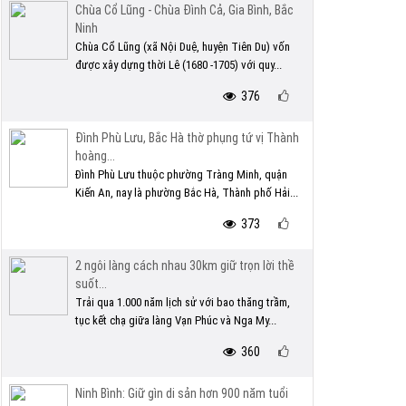
Chùa Cổ Lũng - Chùa Đình Cả, Gia Bình, Bắc
Ninh
Chùa Cổ Lũng (xã Nội Duệ, huyện Tiên Du) vốn
được xây dựng thời Lê (1680 -1705) với quy...
376
Đình Phù Lưu, Bắc Hà thờ phụng tứ vị Thành
hoàng...
Đình Phù Lưu thuộc phường Tràng Minh, quận
Kiến An, nay là phường Bắc Hà, Thành phố Hải...
373
2 ngôi làng cách nhau 30km giữ trọn lời thề
suốt...
Trải qua 1.000 năm lịch sử với bao thăng trầm,
tục kết chạ giữa làng Vạn Phúc và Nga My...
360
Ninh Bình: Giữ gìn di sản hơn 900 năm tuổi