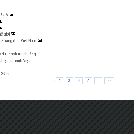
hâu Á
hế giới
c tế hàng đầu Việt Nam
ợc du khách ưa chuộng
hiệp lữ hành Việt
m 2026
1
2
3
4
5
...
>>