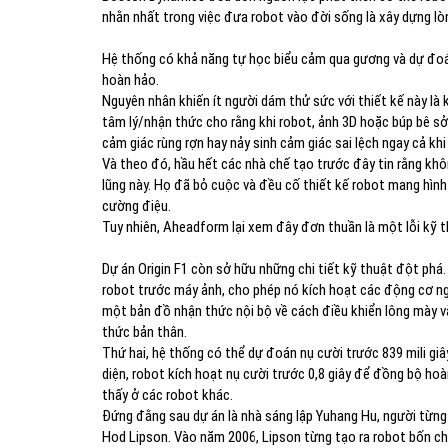
nhằn nhất trong việc đưa robot vào đời sống là xây dựng lòn
Hệ thống có khả năng tự học biểu cảm qua gương và dự đoán
hoàn hảo.
Nguyên nhân khiến ít người dám thử sức với thiết kế này là k
tâm lý/nhận thức cho rằng khi robot, ảnh 3D hoặc búp bê sở
cảm giác rùng rợn hay nảy sinh cảm giác sai lệch ngay cả khi 
Và theo đó, hầu hết các nhà chế tạo trước đây tin rằng kh
lũng này. Họ đã bỏ cuộc và đều cố thiết kế robot mang hình
cường điệu.
Tuy nhiên, Aheadform lại xem đây đơn thuần là một lỗi kỹ t
Dự án Origin F1 còn sở hữu những chi tiết kỹ thuật đột phá
robot trước máy ảnh, cho phép nó kích hoạt các động cơ ng
một bản đồ nhận thức nội bộ về cách điều khiển lông mày v
thức bản thân.
Thứ hai, hệ thống có thể dự đoán nụ cười trước 839 mili giâ
diện, robot kích hoạt nụ cười trước 0,8 giây để đồng bộ ho
thấy ở các robot khác.
Đứng đằng sau dự án là nhà sáng lập Yuhang Hu, người từng 
Hod Lipson. Vào năm 2006, Lipson từng tạo ra robot bốn c