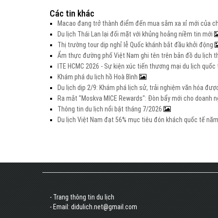
Các tin khác
Macao đang trở thành điểm đến mua sắm xa xỉ mới của c
Du lịch Thái Lan lại đối mặt với khủng hoảng niềm tin mới
Thị trường tour dịp nghỉ lễ Quốc khánh bắt đầu khởi động
Ẩm thực đường phố Việt Nam ghi tên trên bản đồ du lịch t
ITE HCMC 2026 - Sự kiện xúc tiến thương mại du lịch quố
Khám phá du lịch hồ Hoà Bình
Du lịch dịp 2/9: Khám phá lịch sử, trải nghiệm văn hóa đư
Ra mắt "Moskva MICE Rewards": Đòn bẩy mới cho doanh ng
Thông tin du lịch nổi bật tháng 7/2026
Du lịch Việt Nam đạt 56% mục tiêu đón khách quốc tế nă
- Trang thông tin du lịch
- Email: didulich.net@gmail.com