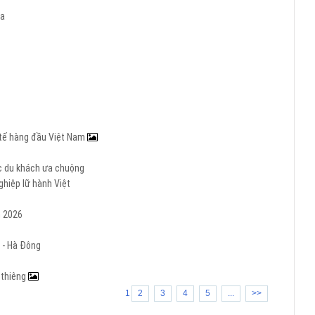
a
c tế hàng đầu Việt Nam
ợc du khách ưa chuộng
hiệp lữ hành Việt
m 2026
 - Hà Đông
h thiêng
1
2
3
4
5
...
>>