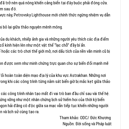
ã trở nên quá nông khiến cảng biển tại đây buộc phải đóng cửa.
ăm sau đó.
u vực này, Petrovsky Lighthouse mới chính thức ngừng nhiệm vụ dẫn
 bị bỏ lại giữa thảo nguyên mênh mông.
ủa du khách, nhiếp ảnh gia và những người yêu thích các địa điểm
ổ kính hiện lên như một vật thể “lạc chỗ” đầy bí ẩn.
 hoặc các trò chơi thế giới mở, nơi dấu tích của nền văn minh cũ bị
 còn được xem như minh chứng trực quan cho sự biến đổi mạnh mẽ
đổi hoàn toàn diện mạo địa lý của khu vực Astrakhan. Những nơi
rong khi các công trình từng nằm sát biển giờ bị mắc kẹt giữa thảo
các công trình nhân tạo mất đi vai trò ban đầu chỉ sau vài thế hệ.
ứng vững như một nhân chứng lịch sử hiếm hoi của thời kỳ biển
 ngọn hải đăng cô độc giữa sa mạc vẫn tiếp tục khiến những người
n và lịch sử cùng tạo ra.
Tham khảo: ODC/ Đức Khương
Nguồn: Đời sống và Pháp luật