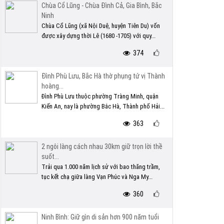
Chùa Cổ Lũng - Chùa Đình Cả, Gia Bình, Bắc
Ninh
Chùa Cổ Lũng (xã Nội Duệ, huyện Tiên Du) vốn
được xây dựng thời Lê (1680 -1705) với quy...
374
Đình Phù Lưu, Bắc Hà thờ phụng tứ vị Thành
hoàng...
Đình Phù Lưu thuộc phường Tràng Minh, quận
Kiến An, nay là phường Bắc Hà, Thành phố Hải...
363
2 ngôi làng cách nhau 30km giữ trọn lời thề
suốt...
Trải qua 1.000 năm lịch sử với bao thăng trầm,
tục kết chạ giữa làng Vạn Phúc và Nga My...
360
Ninh Bình: Giữ gìn di sản hơn 900 năm tuổi