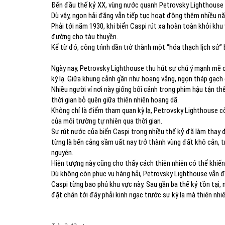
Đến đầu thế kỷ XX, vùng nước quanh Petrovsky Lighthouse đ
Dù vậy, ngọn hải đăng vẫn tiếp tục hoạt động thêm nhiều n
Phải tới năm 1930, khi biển Caspi rút xa hoàn toàn khỏi kh
đường cho tàu thuyền.
Kể từ đó, công trình dần trở thành một “hóa thạch lịch sử”
Ngày nay, Petrovsky Lighthouse thu hút sự chú ý mạnh mẽ c
kỳ lạ. Giữa khung cảnh gần như hoang vắng, ngọn tháp gạch c
Nhiều người ví nơi này giống bối cảnh trong phim hậu tận thế
thời gian bỏ quên giữa thiên nhiên hoang dã.
Không chỉ là điểm tham quan kỳ lạ, Petrovsky Lighthouse
của môi trường tự nhiên qua thời gian.
Sự rút nước của biển Caspi trong nhiều thế kỷ đã làm thay 
từng là bến cảng sầm uất nay trở thành vùng đất khô cằn, t
nguyên.
Hiện tượng này cũng cho thấy cách thiên nhiên có thể khiến 
Dù không còn phục vụ hàng hải, Petrovsky Lighthouse vẫn đ
Caspi từng bao phủ khu vực này. Sau gần ba thế kỷ tồn tại,
đặt chân tới đây phải kinh ngạc trước sự kỳ lạ mà thiên nhiê