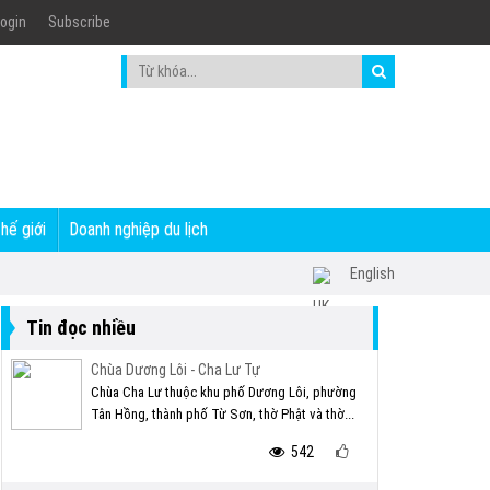
ogin
Subscribe
thế giới
Doanh nghiệp du lịch
English
Tin đọc nhiều
Chùa Dương Lôi - Cha Lư Tự
Chùa Cha Lư thuộc khu phố Dương Lôi, phường
Tân Hồng, thành phố Từ Sơn, thờ Phật và thờ...
542