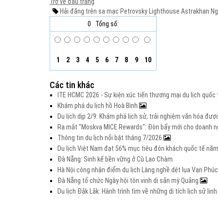
Trở về đầu trang
Hải đăng trên sa mạc
Petrovsky Lighthouse
Astrakhan
Ng
0
Tổng số:
1
2
3
4
5
6
7
8
9
10
Các tin khác
ITE HCMC 2026 - Sự kiện xúc tiến thương mại du lịch quố
Khám phá du lịch hồ Hoà Bình
Du lịch dịp 2/9: Khám phá lịch sử, trải nghiệm văn hóa đư
Ra mắt "Moskva MICE Rewards": Đòn bẩy mới cho doanh ng
Thông tin du lịch nổi bật tháng 7/2026
Du lịch Việt Nam đạt 56% mục tiêu đón khách quốc tế nă
Đà Nẵng: Sinh kế bền vững ở Cù Lao Chàm
Hà Nội công nhận điểm du lịch Làng nghề dệt lụa Vạn Phúc
Đà Nẵng tổ chức Ngày hội tôn vinh di sản mỳ Quảng
Du lịch Đắk Lắk: Hành trình tìm về những di tích lịch sử lin