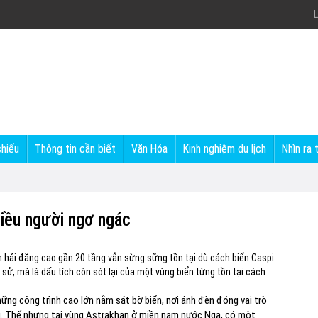
L
chiếu
Thông tin cần biết
Văn Hóa
Kinh nghiệm du lịch
Nhìn ra 
hiều người ngơ ngác
 hải đăng cao gần 20 tầng vẫn sừng sững tồn tại dù cách biển Caspi
h sử, mà là dấu tích còn sót lại của một vùng biển từng tồn tại cách
hững công trình cao lớn nằm sát bờ biển, nơi ánh đèn đóng vai trò
u. Thế nhưng tại vùng Astrakhan ở miền nam nước Nga, có một