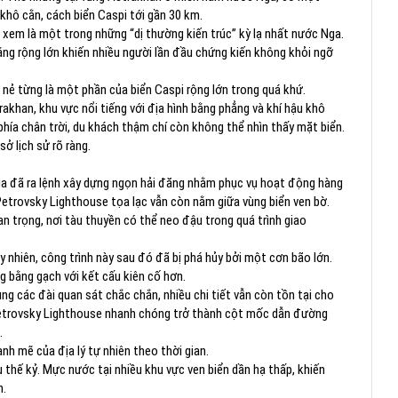
khô cằn, cách biển Caspi tới gần 30 km.
xem là một trong những “dị thường kiến trúc” kỳ lạ nhất nước Nga.
ng rộng lớn khiến nhiều người lần đầu chứng kiến không khỏi ngỡ
t nẻ từng là một phần của biển Caspi rộng lớn trong quá khứ.
khan, khu vực nổi tiếng với địa hình bằng phẳng và khí hậu khô
phía chân trời, du khách thậm chí còn không thể nhìn thấy mặt biển.
sở lịch sử rõ ràng.
ga đã ra lệnh xây dựng ngọn hải đăng nhằm phục vụ hoạt động hàng
 Petrovsky Lighthouse tọa lạc vẫn còn nằm giữa vùng biển ven bờ.
an trọng, nơi tàu thuyền có thể neo đậu trong quá trình giao
 nhiên, công trình này sau đó đã bị phá hủy bởi một cơn bão lớn.
g bằng gạch với kết cấu kiên cố hơn.
g các đài quan sát chắc chắn, nhiều chi tiết vẫn còn tồn tại cho
Petrovsky Lighthouse nhanh chóng trở thành cột mốc dẫn đường
.
nh mẽ của địa lý tự nhiên theo thời gian.
u thế kỷ. Mực nước tại nhiều khu vực ven biển dần hạ thấp, khiến
n.