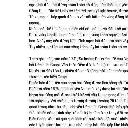
ngọn hải đăng lại đứng hoàn toàn cô độc giữa thảo nguyên 
Công trình đặc biệt này có tên Petrovsky Lighthouse, được 
Từ xa, ngọn tháp gạch đỏ cao vút nổi bật giữa vùng đồng bằ
ngàng.
Khó ai có thể tin rằng nơi hiện chỉ còn cỏ dại và đất khô nứ
Petrovsky Lighthouse nằm sâu trong vùng thảo nguyên Astra
hạn. Ngày nay, nếu đứng trên đỉnh ngọn hải đăng và nhìn về 
Tuy nhiên, sự tồn tại của công trình này lại hoàn toàn có cơ 
Theo ghi chép, vào năm 1741, Sa hoàng Peter Đại đế của N
hải trên biển Caspi. Vào thời điểm đó, toàn bộ khu vực nơi
Khi ấy, tại đây tồn tại nhiều đảo nhỏ cùng một cảng biển qu
thương trên biển Caspi.
Phiên bản đầu tiên của ngọn hải đăng được làm bằng gỗ. Tuy
Phải tới năm 1876, chính quyền Nga mới xây dựng lại hải đăn
Ngọn hải đăng mới được thiết kế với cầu thang gang đúc cùn
tới ngày nay. Với chiều cao tương đương khoảng 20 tầng, 
quan trọng cho tàu bè di chuyển trên biển Caspi thời bấy giờ
Điều khiến công trình này trở nên kỳ lạ nằm ở sự thay đổi mạ
Biển Caspi vốn trải qua quá trình rút nước kéo dài suốt nhiề
các tuyến giao thương từng nhộn nhịp bắt đầu gặp khó khă