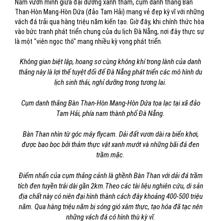
Nằm vươn mình giữa đại dương xanh thẳm, cụm danh thắng Bàn
Than-Hòn Mang-Hòn Dứa (đảo Tam Hải) mang vẻ đẹp kỳ vĩ với những
vách đá trải qua hàng triệu năm kiến tạo. Giờ đây, khi chính thức hòa
vào bức tranh phát triển chung của du lịch Đà Nẵng, nơi đây thực sự
là một "viên ngọc thô" mang nhiều kỳ vọng phát triển.
Không gian biệt lập, hoang sơ cùng không khí trong lành của danh
thắng này là lợi thế tuyệt đối để Đà Nẵng phát triển các mô hình du
lịch sinh thái, nghỉ dưỡng trong tương lai.
Cụm danh thắng Bàn Than-Hòn Mang-Hòn Dứa tọa lạc tại xã đảo
Tam Hải, phía nam thành phố Đà Nẵng.
Bàn Than nhìn từ góc máy flycam. Dải đất vươn dài ra biển khơi,
được bao bọc bởi thảm thực vật xanh mướt và những bãi đá đen
trầm mặc.
Điểm nhấn của cụm thắng cảnh là ghềnh Bàn Than với dải đá trầm
tích đen tuyền trải dài gần 2km.Theo các tài liệu nghiên cứu, di sản
địa chất này có niên đại hình thành cách đây khoảng 400-500 triệu
năm. Qua hàng triệu năm bị sóng gió xâm thực, tạo hóa đã tạc nên
những vách đá có hình thù kỳ vĩ.