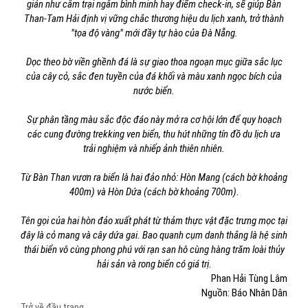
giản như cắm trại ngắm bình minh hay điểm check-in, sẽ giúp Bàn
Than-Tam Hải định vị vững chắc thương hiệu du lịch xanh, trở thành
"tọa độ vàng" mới đầy tự hào của Đà Nẵng.
Dọc theo bờ viền ghềnh đá là sự giao thoa ngoạn mục giữa sắc lục
của cây cỏ, sắc đen tuyền của đá khối và màu xanh ngọc bích của
nước biển.
Sự phân tầng màu sắc độc đáo này mở ra cơ hội lớn để quy hoạch
các cung đường trekking ven biển, thu hút những tín đồ du lịch ưa
trải nghiệm và nhiếp ảnh thiên nhiên.
Từ Bàn Than vươn ra biển là hai đảo nhỏ: Hòn Mang (cách bờ khoảng
400m) và Hòn Dứa (cách bờ khoảng 700m).
Tên gọi của hai hòn đảo xuất phát từ thảm thực vật đặc trưng mọc tại
đây là cỏ mang và cây dứa gai. Bao quanh cụm danh thắng là hệ sinh
thái biển vô cùng phong phú với rạn san hô cùng hàng trăm loài thủy
hải sản và rong biển có giá trị.
Phan Hải Tùng Lâm
Nguồn: Báo Nhân Dân
Trở về đầu trang