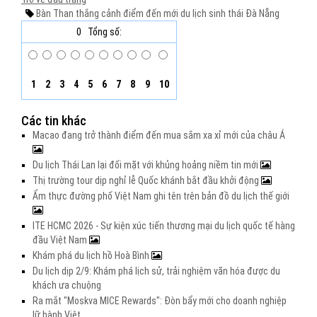
Bàn Than
thắng cảnh
điểm đến mới
du lịch sinh thái
Đà Nẵng
0
Tổng số:
1
2
3
4
5
6
7
8
9
10
Các tin khác
Macao đang trở thành điểm đến mua sắm xa xỉ mới của châu Á
Du lịch Thái Lan lại đối mặt với khủng hoảng niềm tin mới
Thị trường tour dịp nghỉ lễ Quốc khánh bắt đầu khởi động
Ẩm thực đường phố Việt Nam ghi tên trên bản đồ du lịch thế giới
ITE HCMC 2026 - Sự kiện xúc tiến thương mại du lịch quốc tế hàng
đầu Việt Nam
Khám phá du lịch hồ Hoà Bình
Du lịch dịp 2/9: Khám phá lịch sử, trải nghiệm văn hóa được du
khách ưa chuộng
Ra mắt "Moskva MICE Rewards": Đòn bẩy mới cho doanh nghiệp
lữ hành Việt