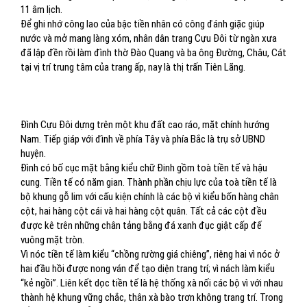
11 âm lịch.
Để ghi nhớ công lao của bậc tiền nhân có công đánh giặc giúp
nước và mở mang làng xóm, nhân dân trang Cựu Đôi từ ngàn xưa
đã lập đền rồi làm đình thờ Đào Quang và ba ông Đường, Châu, Cát
tại vị trí trung tâm của trang ấp, nay là thị trấn Tiên Lãng.
Đình Cựu Đôi dựng trên một khu đất cao ráo, mặt chính hướng
Nam. Tiếp giáp với đình về phía Tây và phía Bắc là trụ sở UBND
huyện.
Đình có bố cục mặt bằng kiểu chữ Đinh gồm toà tiền tế và hậu
cung. Tiền tế có năm gian. Thành phần chịu lực của toà tiền tế là
bộ khung gỗ lim với cấu kiện chính là các bộ vì kiểu bốn hàng chân
cột, hai hàng cột cái và hai hàng cột quân. Tất cả các cột đều
được kê trên những chân tảng bằng đá xanh đục giật cấp đế
vuông mặt tròn.
Vì nóc tiền tế làm kiểu “chồng rường giá chiêng”, riêng hai vì nóc ở
hai đầu hồi được nong ván để tạo diện trang trí; vì nách làm kiểu
“kẻ ngồi”. Liên kết dọc tiền tế là hệ thống xà nối các bộ vì với nhau
thành hệ khung vững chắc, thân xà bào trơn không trang trí. Trong