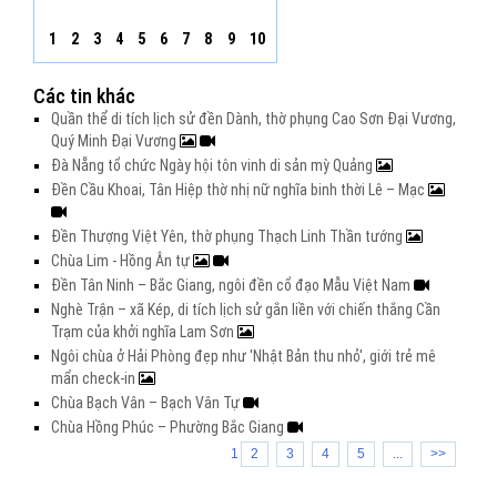
1
2
3
4
5
6
7
8
9
10
Các tin khác
Quần thể di tích lịch sử đền Dành, thờ phụng Cao Sơn Đại Vương,
Quý Minh Đại Vương
Đà Nẵng tổ chức Ngày hội tôn vinh di sản mỳ Quảng
Đền Cầu Khoai, Tân Hiệp thờ nhị nữ nghĩa binh thời Lê – Mạc
Đền Thượng Việt Yên, thờ phụng Thạch Linh Thần tướng
Chùa Lim - Hồng Ân tự
Đền Tân Ninh – Bắc Giang, ngôi đền cổ đạo Mẫu Việt Nam
Nghè Trận – xã Kép, di tích lịch sử gắn liền với chiến thắng Cần
Trạm của khởi nghĩa Lam Sơn
Ngôi chùa ở Hải Phòng đẹp như 'Nhật Bản thu nhỏ', giới trẻ mê
mẩn check-in
Chùa Bạch Vân – Bạch Vân Tự
Chùa Hồng Phúc – Phường Bắc Giang
1
2
3
4
5
...
>>