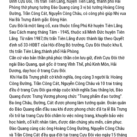
Đình Cựu Đôi, Thị trấn Tiên Lãng, huyện Tiên Lãng, thành phố Hải
Phòng thờ phụng tướng Đào Quang cùng 3 vị bộ tướng Hoàng Công
Đường, Trần Công Cát, Nguyễn Công Châu, có công phò giúp Nhị vua
Hai Bà Trưng đánh giặc Đông Hán.
Cựu Đôi là một làng cổ, xưa thuộc tổng Phú Kê huyện Tiên Lãng.
Sau Cách mạng tháng Tám - 1945, thuộc xã Minh Đức huyện Tiên
Lãng. Từ năm 1987,thị trấn Tiên Lãng được thành lập theo Quyết
định số 33-HĐBT của Hội đồng Bộ trưởng, Cựu Đôi thuộc khu II,
thị trấn Tiên Lãng,thành phố Hải Phòng.
Căn cứ vào bản thần phả phúc thần còn lưu giữ, đình Cựu Đôi thờ
ngài Đào Quang, quê gốc ở trang Vĩnh Thế, phủ Kinh Môn, Hải
Dương, dạy học ở trang Cựu Đôi.
Khi Hai Bà Trưng phất cờ khởi nghĩa, ông cùng 3 người là: Hoàng
Công Đường, Trần Công Cát, Nguyễn Công Châu và 10 trai tráng
đều ở trang Cựu Đôi gia nhập cuộc khởi nghĩa.Sau thắng lợi, Đào
Quang được Trưng Vương phong chức “Trung phẩm đạo tướng”.
Ba ông Châu, Đường, Cát được phong làm tướng quân. Đoàn quân
do Đào Quang dẫn đầu sau khi được phong chức đã tạ lễ Bà Trưng
rồi trở lại trang Cựu Đôi chăm lo việc nông trang, khuyến bảo việc
học hành, cố kết nhân tâm, được dân chúng yêu mến, cảm phục.
Đào Quang cùng các ông Hoàng Công Đường, Nguyễn Công Châu
và Trần Công Cát đều qua đời tại trang Cựu Đôi vào ngày 15 tháng