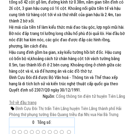
tổng số 42 cột gỗ lim, đường kính từ 0.38m, năm gian tiền đình có
26 cột, 3 gian hậu cung có 16 cột. Khoảng nối giữa tiền tế và hậu
cung tính từ hàng cột tới vì xà thứ nhất của gian hậu là 2.4m, tạo
thành 2 bờ xối.
Hệ mái của tiền tế làm kiểu thức mái đao tàu góc, lợp ngói mũi hài.
Bờ nóc đắp trang trí lưỡng long chầu hổ phù đội quả lôi. Hai đầu bờ
nóc đặt hai kìm nóc, các góc đao được đắp các hình rồng,
phượng, lân cách điệu.
Hậu cung đình gồm ba gian, xây kiểu tường hồi bít đốc. Hậu cung
có bốn bộ vì,khoảng cách từ chân hàng cột tới vách tường bằng
0.5m, tạo thành lối đi ở 2 bên cung. Khoảng rộng ở chính giữa các
hàng cột và vì, xà để hương án và các đồ thờ tự.
Đình Cựu Đôi đã được Bộ Văn hoá - Thông tin và Thể thao xếp
hạng là di tích lịch sử và kiến trúc nghệ thuật cấp quốc gia theo
Quyết định số 2307/QĐ ngày 30/12/1991.
Nguồn:
Cổng thông tin điện tử huyện Tiên Lãng
Trở về đầu trang
Đình Cựu Đôi
Thị trấn Tiên Lãng
huyện Tiên Lãng
thành phố Hải
Phòng
thờ phụng
tướng Đào Quang
triều đại
Nhị vua Hai Bà Trưng
0
Tổng số: