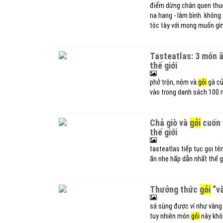
điểm dừng chân quen thuộ
na hang - lâm bình. khôn
tộc tày với mong muốn gìn
tasteatlas: 3 món ăn việt nam nằm trong top 100 món trộn ngon nhất
thế giới
phở trộn, nộm và
gỏi
gà củ
vào trong danh sách 100 m
chả giò và
gỏi
cuốn 
thế giới
tasteatlas tiếp tục gọi t
ăn nhẹ hấp dẫn nhất thế gi
thưởng thức
gỏi
“và
sá sùng được ví như vàng 
tuy nhiên món
gỏi
này khôn