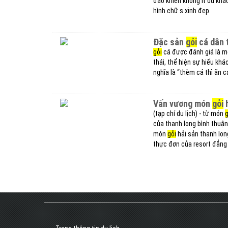
đáo khiến không ít du kh
hình chữ s xinh đẹp.
đặc sản
gỏi
cá dân t
gỏi
cá được đánh giá là m
thái, thể hiện sự hiếu khá
nghĩa là “thèm cá thì ăn 
vấn vương món
gỏi
h
(tạp chí du lịch) - từ món
g
của thanh long bình thuận,
món
gỏi
hải sản thanh lon
thực đơn của resort đẳng