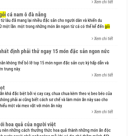
Xem chi tiết
gỏi
cá nam ô đà nẵng
 từ lâu đã mang lại nhiều đặc sản cho người dân và khiến du
ử một lần. một trong những món ăn ngon từ cá có thể kể đến
gỏi
Xem chi tiết
hắn không thể bỏ lỡ top 15 món ngon đặc sản cực kỳ hấp dẫn và
ền trung này.
Xem chi tiết
ọt
n khá đặc biệt bởi vị cay cay, chua chua kèm theo vị beo béo của
 không phải ai cũng biết cách sơ chế và làm món ăn này sao cho
 hiểu một vài mẹo vặt với món ăn này.
Xem chi tiết
với hoa quả của người việt
ấu nên những cách thưởng thức hoa quả thành những món ăn độc