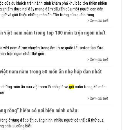
c của du khách trên hành trình khám phá khu bảo tồn thiên nhiên
g gian ẩm thực nơi đây mang đậm dấu ấn của một người con dân
 giữ và giới thiệu những món ăn đặc trưng của quê hương.
Xem chi tiết
a việt nam được chuyên trang ẩm thực quốc tế tasteatlas đưa
ón trộn ngon nhất thế giới.
Xem chi tiết
việt nam nằm trong 50 món ăn nhẹ hấp dẫn nhất
ên những món ăn của việt nam là chả giò và
gỏi
cuốn trong 50 món
ới.
Xem chi tiết
ng ròng” hiếm có nơi biển minh châu
ròng ở vùng đất biển quảng ninh, nhiều người có thể đã thử qua.
g phải ai cũng biết.