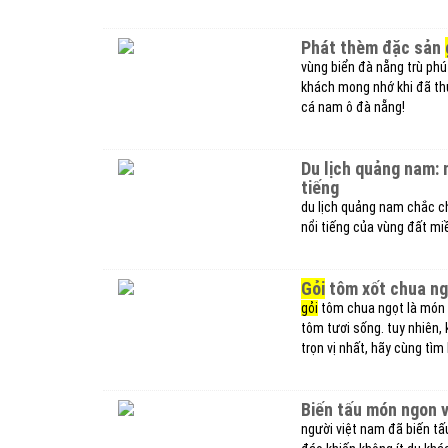
phát thèm đặc sản
vùng biển đà nẵng trù phú
khách mong nhớ khi đã th
cá nam ô đà nẵng!
du lịch quảng nam: nhất định phải thử ngay 15 món đặc sản ngon nức
tiếng
du lịch quảng nam chắc c
nổi tiếng của vùng đất mi
gỏi
tôm xốt chua ng
gỏi
tôm chua ngọt là món ă
tôm tươi sống. tuy nhiên,
trọn vị nhất, hãy cùng tìm
biến tấu món ngon 
người việt nam đã biến t