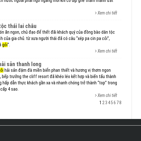
ách nước ngoài phải ngỡ ngàng mỗi khi có dịp ghé thăm mảnh đất
Xem chi tiết
ộc thái lai châu
ón ăn ngon, chủ đạo để thết đãi khách quý của đồng bào dân tộc
ch của gia chủ. từ xưa người thái đã có câu “xép pa cin pa cỏi”,
cá
gỏi
”.
Xem chi tiết
ải sản thanh long
ỏi
hải sản đậm đà miền biển phan thiết và hương vị thơm ngon
 bếp trưởng the cliff resort đã khéo léo kết hợp và biến tấu thành
g hấp dẫn thực khách gần xa và nhanh chóng trở thành “top” trong
 cấp 4 sao.
Xem chi tiết
1
2
3
4
5
6
7
8